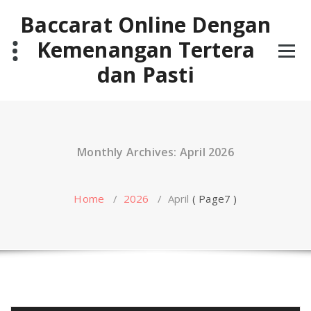
Skip
Baccarat Online Dengan
to
content
Kemenangan Tertera
dan Pasti
Monthly Archives: April 2026
Home
/
2026
/
April
( Page7 )