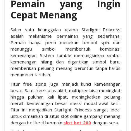
Pemain yang Ingin
Cepat Menang
Salah satu keunggulan utama Starlight Princess
adalah mekanisme permainan yang sederhana.
Pemain hanya perlu menekan tombol spin dan
menunggu simbol membentuk kombinasi
kemenangan. Sistem tumble memungkinkan simbol
kemenangan hilang dan digantikan simbol baru,
memberikan peluang menang beruntun tanpa harus
menambah taruhan.
Fitur free spins juga menjadi kunci kemenangan
besar. Saat free spins aktif, multiplier bisa meningkat
hingga puluhan kali lipat, meningkatkan peluang
meraih kemenangan besar meski modal awal kecil.
Fitur ini menjadikan Starlight Princess sangat ideal
untuk dimainkan di situs slot online gampang menang
dengan bet kecil bermain
slot bet 200
dengan seru.