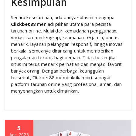
Kesimpulan
Secara keseluruhan, ada banyak alasan mengapa
Clickbet88
menjadi pilihan utama para pecinta
taruhan online. Mulai dari kemudahan penggunaan,
variasi taruhan lengkap, keamanan terjamin, bonus
menarik, layanan pelanggan responsif, hingga inovasi
berkala, semuanya dirancang untuk memberikan
pengalaman terbaik bagi pemain. Tidak heran jika
situs ini terus menarik perhatian dan menjadi favorit
banyak orang. Dengan berbagai keunggulan
tersebut, Clickbet88 membuktikan diri sebagai
platform taruhan online yang profesional, aman, dan
menyenangkan untuk dimainkan.
5
Apr, 2026