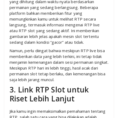
yang dihitung dalam waktu nyata berdasarkan
permainan yang sedang berlangsung. Beberapa
platform bahkan memberikan fitur yang
memungkinkan kamu untuk melihat RTP secara
langsung, termasuk informasi mengenai RTP live
atau RTP slot yang sedang aktif. Ini memberikan
gambaran lebih jelas apakah mesin slot tertentu
sedang dalam kondisi “gacor” atau tidak.
Namun, perlu diingat bahwa meskipun RTP live bisa
memberikan data yang lebih terkini, ini tetap tidak
menjamin kemenangan dalam sesi permainan singkat.
Meskipun RTP hari ini lebih tinggi, hasil acak dari
permainan slot tetap berlaku, dan kemenangan bisa
saja lebih jarang muncul.
3. Link RTP Slot untuk
Riset Lebih Lanjut
Jika kamu ingin memaksimalkan pemahaman tentang
RTP, salah satu cara yang bisa dilakukan adalah