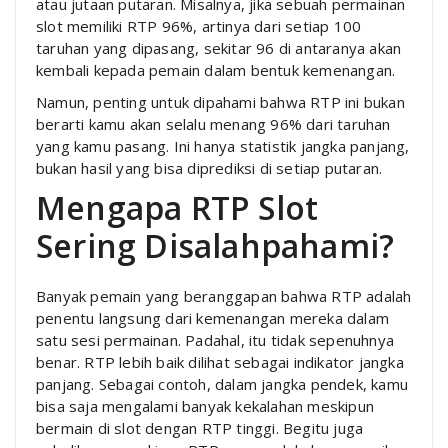
atau jutaan putaran. Misalnya, jika sebuah permainan
slot memiliki RTP 96%, artinya dari setiap 100
taruhan yang dipasang, sekitar 96 di antaranya akan
kembali kepada pemain dalam bentuk kemenangan.
Namun, penting untuk dipahami bahwa RTP ini bukan
berarti kamu akan selalu menang 96% dari taruhan
yang kamu pasang. Ini hanya statistik jangka panjang,
bukan hasil yang bisa diprediksi di setiap putaran.
Mengapa RTP Slot
Sering Disalahpahami?
Banyak pemain yang beranggapan bahwa RTP adalah
penentu langsung dari kemenangan mereka dalam
satu sesi permainan. Padahal, itu tidak sepenuhnya
benar. RTP lebih baik dilihat sebagai indikator jangka
panjang. Sebagai contoh, dalam jangka pendek, kamu
bisa saja mengalami banyak kekalahan meskipun
bermain di slot dengan RTP tinggi. Begitu juga