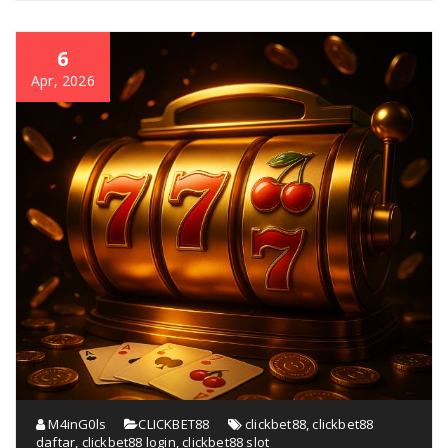
6
Apr, 2026
M4inG0ls
CLICKBET88
clickbet88
,
clickbet88
daftar
,
clickbet88 login
,
clickbet88 slot