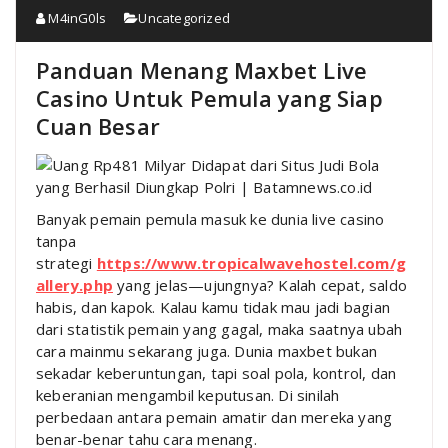
M4inG0ls
Uncategorized
Panduan Menang Maxbet Live
Casino Untuk Pemula yang Siap
Cuan Besar
Banyak pemain pemula masuk ke dunia live casino
tanpa
strategi
https://www.tropicalwavehostel.com/g
allery.php
yang jelas—ujungnya? Kalah cepat, saldo
habis, dan kapok. Kalau kamu tidak mau jadi bagian
dari statistik pemain yang gagal, maka saatnya ubah
cara mainmu sekarang juga. Dunia maxbet bukan
sekadar keberuntungan, tapi soal pola, kontrol, dan
keberanian mengambil keputusan. Di sinilah
perbedaan antara pemain amatir dan mereka yang
benar-benar tahu cara menang.