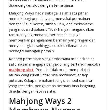
dibandingkan slot dengan tema biasa.
Mahjong Ways hadir sebagai salah satu pilihan
menarik bagi pemain yang menyukai permainan
dengan visual keren, simbol unik, dan mekanisme
yang mudah dipahami. Tidak hanya mengandalkan
tampilan yang menarik, permainan ini juga
memberikan pengalaman bermain yang ringan dan
menyenangkan sehingga cocok dinikmati oleh
berbagai kalangan pemain.
Konsep permainan yang sederhana menjadi salah
satu alasan mengapa banyak orang tertarik mencoba
mahjong slot
. Pemain tidak perlu mempelajari
aturan yang rumit untuk bisa menikmati setiap
putaran. Cukup memahami fungsi simbol dan fitur
yang tersedia, pengalaman bermain bisa langsung
dimulai dengan lebih santai.
Mahjong Ways 2