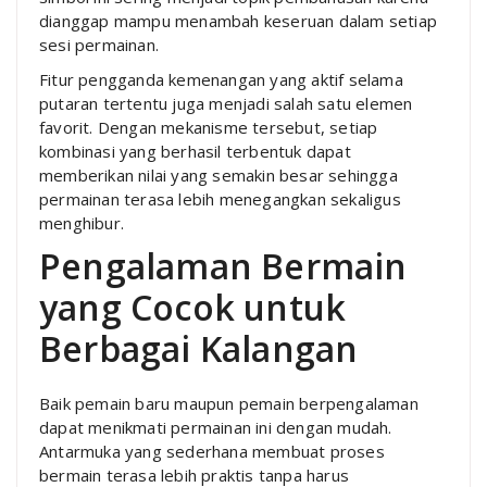
dianggap mampu menambah keseruan dalam setiap
sesi permainan.
Fitur pengganda kemenangan yang aktif selama
putaran tertentu juga menjadi salah satu elemen
favorit. Dengan mekanisme tersebut, setiap
kombinasi yang berhasil terbentuk dapat
memberikan nilai yang semakin besar sehingga
permainan terasa lebih menegangkan sekaligus
menghibur.
Pengalaman Bermain
yang Cocok untuk
Berbagai Kalangan
Baik pemain baru maupun pemain berpengalaman
dapat menikmati permainan ini dengan mudah.
Antarmuka yang sederhana membuat proses
bermain terasa lebih praktis tanpa harus