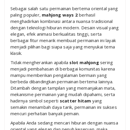
Sebagai salah satu permainan bertema oriental yang
paling populer,
mahjong ways 2
berhasil
menghadirkan kombinasi antara nuansa tradisional
dengan teknologi hiburan modern. Desain visual yang
elegan, efek animasi berkualitas tinggi, serta
berbagai fitur menarik membuat permainan ini layak
menjadi pilihan bagi siapa saja yang menyukai tema
klasik.
Tidak mengherankan apabila
slot mahjong
sering
menjadi pembahasan di berbagai komunitas karena
mampu memberikan pengalaman bermain yang
berbeda dibandingkan permainan bertema lainnya.
Ditambah dengan tampilan yang memanjakan mata,
mekanisme permainan yang mudah dipahami, serta
hadirnya simbol seperti
scatter hitam
yang
semakin menambah daya tarik, permainan ini sukses
mencuri perhatian banyak pemain.
Apabila Anda sedang mencari hiburan dengan nuansa
oriental yang elegan dan penuh keseruan, maka