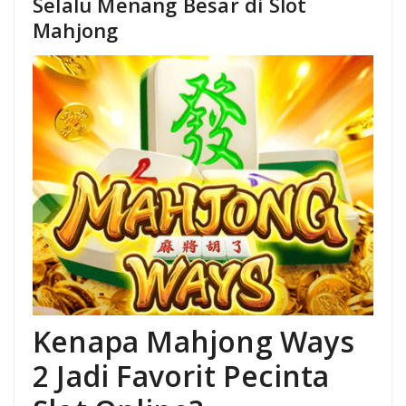
Selalu Menang Besar di Slot
Mahjong
Kenapa Mahjong Ways
2 Jadi Favorit Pecinta