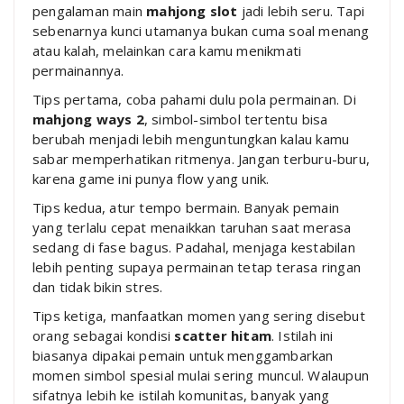
pengalaman main
mahjong slot
jadi lebih seru. Tapi
sebenarnya kunci utamanya bukan cuma soal menang
atau kalah, melainkan cara kamu menikmati
permainannya.
Tips pertama, coba pahami dulu pola permainan. Di
mahjong ways 2
, simbol-simbol tertentu bisa
berubah menjadi lebih menguntungkan kalau kamu
sabar memperhatikan ritmenya. Jangan terburu-buru,
karena game ini punya flow yang unik.
Tips kedua, atur tempo bermain. Banyak pemain
yang terlalu cepat menaikkan taruhan saat merasa
sedang di fase bagus. Padahal, menjaga kestabilan
lebih penting supaya permainan tetap terasa ringan
dan tidak bikin stres.
Tips ketiga, manfaatkan momen yang sering disebut
orang sebagai kondisi
scatter hitam
. Istilah ini
biasanya dipakai pemain untuk menggambarkan
momen simbol spesial mulai sering muncul. Walaupun
sifatnya lebih ke istilah komunitas, banyak yang