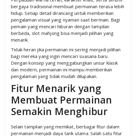
bergaya tradisional membuat permainan terasa lebih
hidup. Setiap detail dirancang untuk memberikan
pengalaman visual yang nyaman saat bermain. Bagi
pemain yang mencari hiburan dengan tampilan
berbeda, slot mahjong bisa menjadi pilihan yang
menarik.
Tidak heran jika permainan ini sering menjadi pilihan
bagi mereka yang ingin mencari suasana baru.
Dengan konsep yang menggabungkan unsur klasik
dan modern, permainan ini mampu memberikan
pengalaman yang tidak mudah dilupakan.
Fitur Menarik yang
Membuat Permainan
Semakin Menghibur
Selain tampilan yang memikat, berbagai fitur dalam
permainan menjadi daya tarik utama. Salah satu fitur