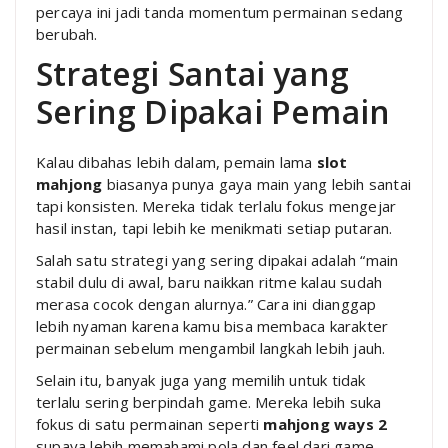
percaya ini jadi tanda momentum permainan sedang
berubah.
Strategi Santai yang
Sering Dipakai Pemain
Kalau dibahas lebih dalam, pemain lama
slot
mahjong
biasanya punya gaya main yang lebih santai
tapi konsisten. Mereka tidak terlalu fokus mengejar
hasil instan, tapi lebih ke menikmati setiap putaran.
Salah satu strategi yang sering dipakai adalah “main
stabil dulu di awal, baru naikkan ritme kalau sudah
merasa cocok dengan alurnya.” Cara ini dianggap
lebih nyaman karena kamu bisa membaca karakter
permainan sebelum mengambil langkah lebih jauh.
Selain itu, banyak juga yang memilih untuk tidak
terlalu sering berpindah game. Mereka lebih suka
fokus di satu permainan seperti
mahjong ways 2
supaya lebih memahami pola dan feel dari game