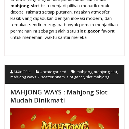
mahjong slot
bisa menjadi pilihan menarik untuk
dicoba. Nikmati setiap putaran, rasakan atmosfer
klasik yang dipadukan dengan inovasi modern, dan
temukan sendiri mengapa banyak pemain menjadikan
permainan ini sebagai salah satu
slot gacor
favorit
untuk menemani waktu santai mereka.
M4inG0ls
Uncategorized
mahjong
,
mahjong slot
,
mahjong ways 2
,
scatter hitam
,
slot gacor
,
slot mahjong
MAHJONG WAYS : Mahjong Slot
Mudah Dinikmati