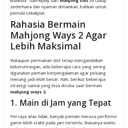
khawatir. Gameplay dari
mahjong slot
ini cukup
sederhana dan nyaman dimainkan, bahkan untuk
pemula sekalipun.
Rahasia Bermain
Mahjong Ways 2 Agar
Lebih Maksimal
Walaupun permainan slot tetap mengandalkan
keberuntungan, ada beberapa cara yang sering
digunakan pemain berpengalaman agar peluang
menang jadi lebih besar. Nah, berikut beberapa
strategi santai yang bisa dicoba saat bermain
mahjong ways 2
.
1. Main di Jam yang Tepat
Percaya atau tidak, banyak pemain merasa performa
game lebih stabil pada jam tertentu. Biasanya waktu