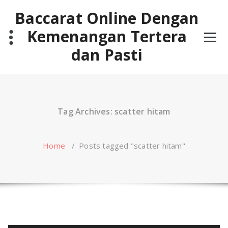
Skip
Baccarat Online Dengan
to
content
Kemenangan Tertera
dan Pasti
Tag Archives: scatter hitam
Home
/
Posts tagged "scatter hitam"