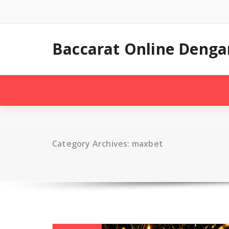
Skip
to
content
Baccarat Online Denga
Category Archives: maxbet