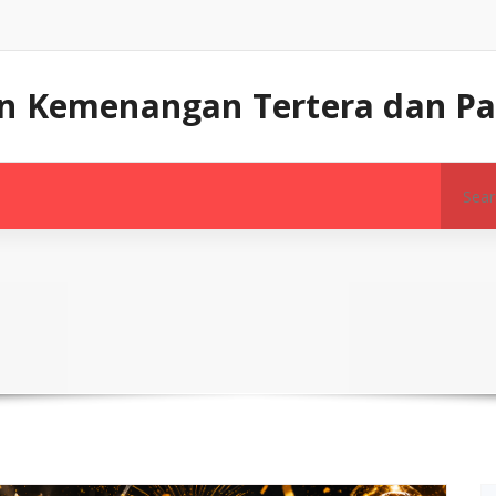
n Kemenangan Tertera dan Pa
Search
for: