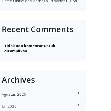
Game Online dari Berbagai Provider Digital
Recent Comments
Tidak ada komentar untuk
ditampilkan.
Archives
Agustus 2026
Juli 2026