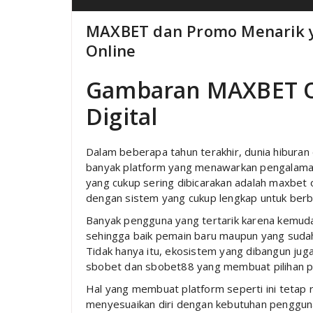
MAXBET dan Promo Menarik y
Online
Gambaran MAXBET On
Digital
Dalam beberapa tahun terakhir, dunia hibura
banyak platform yang menawarkan pengalaman b
yang cukup sering dibicarakan adalah maxbet o
dengan sistem yang cukup lengkap untuk berb
Banyak pengguna yang tertarik karena kemudah
sehingga baik pemain baru maupun yang suda
Tidak hanya itu, ekosistem yang dibangun juga
sbobet dan sbobet88 yang membuat pilihan per
Hal yang membuat platform seperti ini teta
menyesuaikan diri dengan kebutuhan pengguna