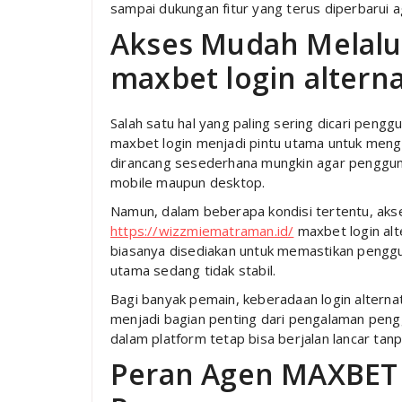
sampai dukungan fitur yang terus diperbarui
Akses Mudah Melalu
maxbet login alterna
Salah satu hal yang paling sering dicari peng
maxbet login menjadi pintu utama untuk meng
dirancang sesederhana mungkin agar pengguna
mobile maupun desktop.
Namun, dalam beberapa kondisi tertentu, akse
https://wizzmiematraman.id/
maxbet login alte
biasanya disediakan untuk memastikan penggu
utama sedang tidak stabil.
Bagi banyak pemain, keberadaan login alternat
menjadi bagian penting dari pengalaman penggu
dalam platform tetap bisa berjalan lancar tan
Peran Agen MAXBET