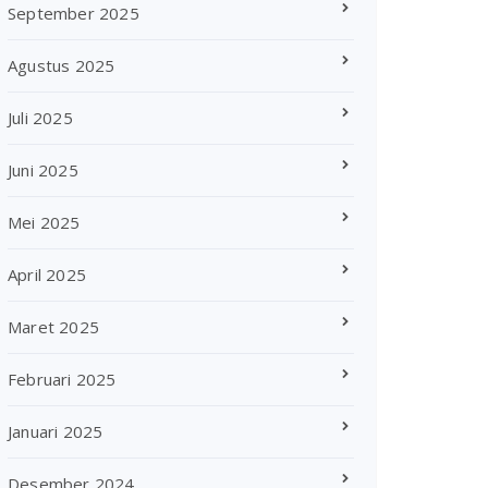
September 2025
Agustus 2025
Juli 2025
Juni 2025
Mei 2025
April 2025
Maret 2025
Februari 2025
Januari 2025
Desember 2024