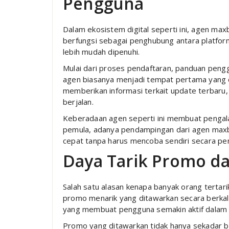
Pengguna
Dalam ekosistem digital seperti ini, agen max
berfungsi sebagai penghubung antara platfor
lebih mudah dipenuhi.
Mulai dari proses pendaftaran, panduan peng
agen biasanya menjadi tempat pertama yang di
memberikan informasi terkait update terbaru,
berjalan.
Keberadaan agen seperti ini membuat pengal
pemula, adanya pendampingan dari agen max
cepat tanpa harus mencoba sendiri secara pe
Daya Tarik Promo da
Salah satu alasan kenapa banyak orang tertar
promo menarik yang ditawarkan secara berkala
yang membuat pengguna semakin aktif dalam m
Promo yang ditawarkan tidak hanya sekadar b