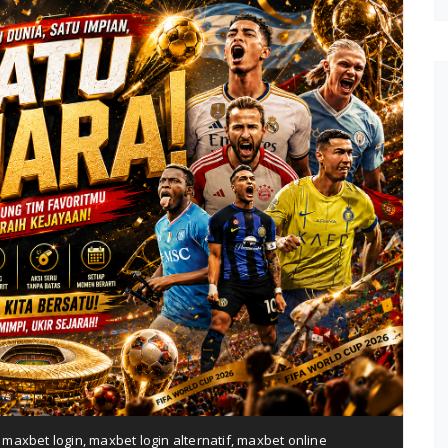
,
maxbet login
,
maxbet login alternatif
,
maxbet online