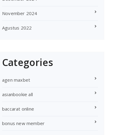
November 2024
Agustus 2022
Categories
agen maxbet
asianbookie all
baccarat online
bonus new member