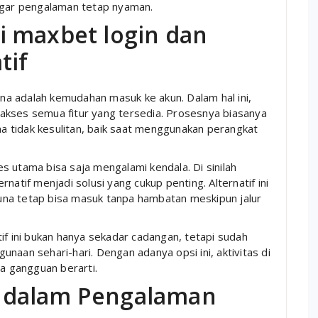
 agar pengalaman tetap nyaman.
i maxbet login dan
tif
guna adalah kemudahan masuk ke akun. Dalam hal ini,
akses semua fitur yang tersedia. Prosesnya biasanya
 tidak kesulitan, baik saat menggunakan perangkat
s utama bisa saja mengalami kendala. Di sinilah
rnatif menjadi solusi yang cukup penting. Alternatif ini
na tetap bisa masuk tanpa hambatan meskipun jalur
if ini bukan hanya sekadar cadangan, tetapi sudah
naan sehari-hari. Dengan adanya opsi ini, aktivitas di
pa gangguan berarti.
 dalam Pengalaman