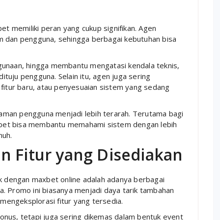
bet memiliki peran yang cukup signifikan. Agen
m dan pengguna, sehingga berbagai kebutuhan bisa
gunaan, hingga membantu mengatasi kendala teknis,
tuju pengguna. Selain itu, agen juga sering
 fitur baru, atau penyesuaian sistem yang sedang
aman pengguna menjadi lebih terarah. Terutama bagi
bet bisa membantu memahami sistem dengan lebih
nuh.
n Fitur yang Disediakan
ik dengan maxbet online adalah adanya berbagai
. Promo ini biasanya menjadi daya tarik tambahan
engeksplorasi fitur yang tersedia.
onus, tetapi juga sering dikemas dalam bentuk event