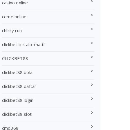
casino online
ceme online
chicky run
clickbet link alternatif
CLICKBET88
clickbet88 bola
clickbet88 daftar
clickbet88 login
clickbet88 slot
cmd368