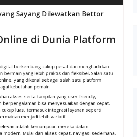
ang Sayang Dilewatkan Bettor
line di Dunia Platform
n digital berkembang cukup pesat dan menghadirkan
ermain yang lebih praktis dan fleksibel. Salah satu
nline, yang dikenal sebagai salah satu platform
agai kebutuhan pemain.
an akses serta tampilan yang user friendly,
h berpengalaman bisa menyesuaikan dengan cepat.
 cukup luas, termasuk integrasi layanan seperti
mainan menjadi lebih variatif.
p relevan adalah kemampuan mereka dalam
 modern. Mulai dari akses cepat, navigasi sederhana,