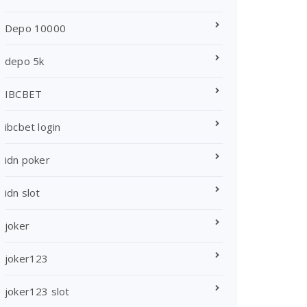
Depo 10000
depo 5k
IBCBET
ibcbet login
idn poker
idn slot
joker
joker123
joker123 slot