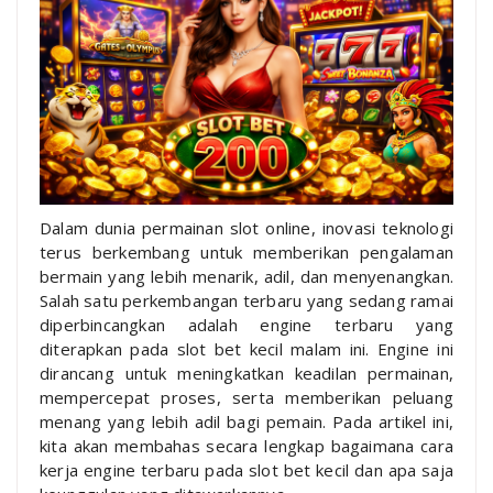
Dalam dunia permainan slot online, inovasi teknologi
terus berkembang untuk memberikan pengalaman
bermain yang lebih menarik, adil, dan menyenangkan.
Salah satu perkembangan terbaru yang sedang ramai
diperbincangkan adalah engine terbaru yang
diterapkan pada slot bet kecil malam ini. Engine ini
dirancang untuk meningkatkan keadilan permainan,
mempercepat proses, serta memberikan peluang
menang yang lebih adil bagi pemain. Pada artikel ini,
kita akan membahas secara lengkap bagaimana cara
kerja engine terbaru pada slot bet kecil dan apa saja