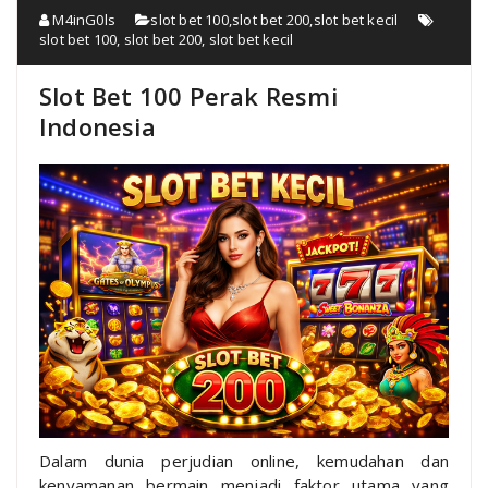
M4inG0ls
slot bet 100
,
slot bet 200
,
slot bet kecil
slot bet 100
,
slot bet 200
,
slot bet kecil
Slot Bet 100 Perak Resmi
Indonesia
Dalam dunia perjudian online, kemudahan dan
kenyamanan bermain menjadi faktor utama yang