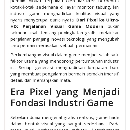
pemain dibuat terpukau oleh karakter berbentuk
kotak-kotak sederhana di layar monitor tabung, kini
industri game menghadirkan kualitas visual yang
nyaris menyerupai dunia nyata.
Dari Pixel ke Ultra-
HD: Perjalanan Visual Game Modern
bukan
sekadar kisah tentang peningkatan grafis, melainkan
perjalanan panjang inovasi teknologi yang mengubah
cara pemain merasakan sebuah permainan.
Perkembangan visual dalam game menjadi salah satu
faktor utama yang mendorong pertumbuhan industri
ini. Setiap generasi menghadirkan lompatan baru
yang membuat pengalaman bermain semakin imersif,
detail, dan memanjakan mata.
Era Pixel yang Menjadi
Fondasi Industri Game
Sebelum dunia mengenal grafis realistis, game hadir
dalam bentuk visual yang sangat sederhana. Pada