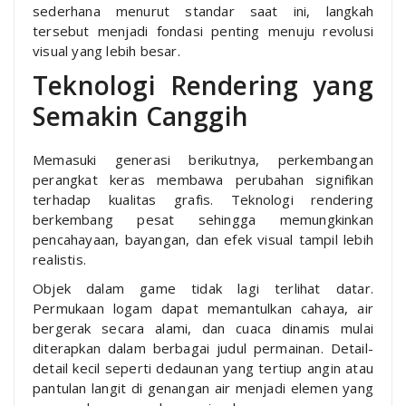
sederhana menurut standar saat ini, langkah
tersebut menjadi fondasi penting menuju revolusi
visual yang lebih besar.
Teknologi Rendering yang
Semakin Canggih
Memasuki generasi berikutnya, perkembangan
perangkat keras membawa perubahan signifikan
terhadap kualitas grafis. Teknologi rendering
berkembang pesat sehingga memungkinkan
pencahayaan, bayangan, dan efek visual tampil lebih
realistis.
Objek dalam game tidak lagi terlihat datar.
Permukaan logam dapat memantulkan cahaya, air
bergerak secara alami, dan cuaca dinamis mulai
diterapkan dalam berbagai judul permainan. Detail-
detail kecil seperti dedaunan yang tertiup angin atau
pantulan langit di genangan air menjadi elemen yang