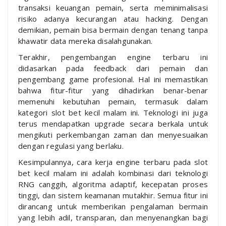
transaksi keuangan pemain, serta meminimalisasi
risiko adanya kecurangan atau hacking. Dengan
demikian, pemain bisa bermain dengan tenang tanpa
khawatir data mereka disalahgunakan.
Terakhir, pengembangan engine terbaru ini
didasarkan pada feedback dari pemain dan
pengembang game profesional. Hal ini memastikan
bahwa fitur-fitur yang dihadirkan benar-benar
memenuhi kebutuhan pemain, termasuk dalam
kategori slot bet kecil malam ini. Teknologi ini juga
terus mendapatkan upgrade secara berkala untuk
mengikuti perkembangan zaman dan menyesuaikan
dengan regulasi yang berlaku.
Kesimpulannya, cara kerja engine terbaru pada slot
bet kecil malam ini adalah kombinasi dari teknologi
RNG canggih, algoritma adaptif, kecepatan proses
tinggi, dan sistem keamanan mutakhir. Semua fitur ini
dirancang untuk memberikan pengalaman bermain
yang lebih adil, transparan, dan menyenangkan bagi