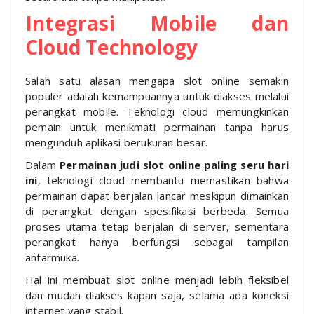
Integrasi Mobile dan
Cloud Technology
Salah satu alasan mengapa slot online semakin
populer adalah kemampuannya untuk diakses melalui
perangkat mobile. Teknologi cloud memungkinkan
pemain untuk menikmati permainan tanpa harus
mengunduh aplikasi berukuran besar.
Dalam
Permainan judi slot online paling seru hari
ini
, teknologi cloud membantu memastikan bahwa
permainan dapat berjalan lancar meskipun dimainkan
di perangkat dengan spesifikasi berbeda. Semua
proses utama tetap berjalan di server, sementara
perangkat hanya berfungsi sebagai tampilan
antarmuka.
Hal ini membuat slot online menjadi lebih fleksibel
dan mudah diakses kapan saja, selama ada koneksi
internet yang stabil.