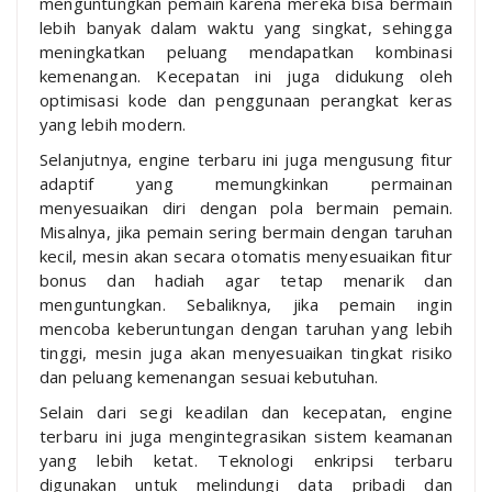
menguntungkan pemain karena mereka bisa bermain
lebih banyak dalam waktu yang singkat, sehingga
meningkatkan peluang mendapatkan kombinasi
kemenangan. Kecepatan ini juga didukung oleh
optimisasi kode dan penggunaan perangkat keras
yang lebih modern.
Selanjutnya, engine terbaru ini juga mengusung fitur
adaptif yang memungkinkan permainan
menyesuaikan diri dengan pola bermain pemain.
Misalnya, jika pemain sering bermain dengan taruhan
kecil, mesin akan secara otomatis menyesuaikan fitur
bonus dan hadiah agar tetap menarik dan
menguntungkan. Sebaliknya, jika pemain ingin
mencoba keberuntungan dengan taruhan yang lebih
tinggi, mesin juga akan menyesuaikan tingkat risiko
dan peluang kemenangan sesuai kebutuhan.
Selain dari segi keadilan dan kecepatan, engine
terbaru ini juga mengintegrasikan sistem keamanan
yang lebih ketat. Teknologi enkripsi terbaru
digunakan untuk melindungi data pribadi dan