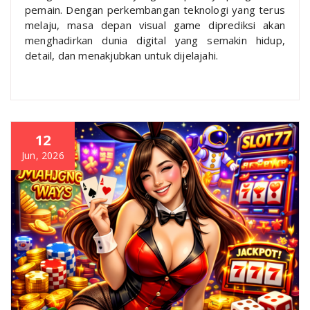
pemain. Dengan perkembangan teknologi yang terus
melaju, masa depan visual game diprediksi akan
menghadirkan dunia digital yang semakin hidup,
detail, dan menakjubkan untuk dijelajahi.
12
Jun, 2026