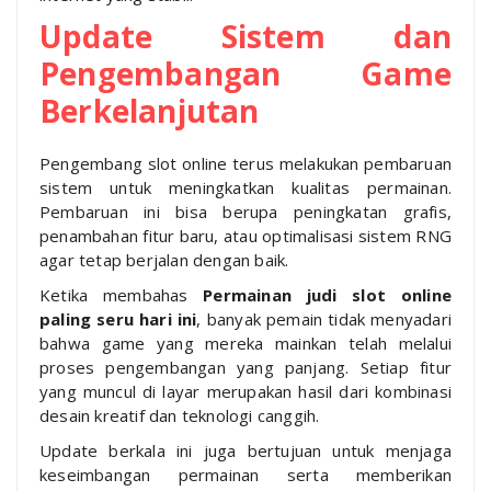
Update Sistem dan
Pengembangan Game
Berkelanjutan
Pengembang slot online terus melakukan pembaruan
sistem untuk meningkatkan kualitas permainan.
Pembaruan ini bisa berupa peningkatan grafis,
penambahan fitur baru, atau optimalisasi sistem RNG
agar tetap berjalan dengan baik.
Ketika membahas
Permainan judi slot online
paling seru hari ini
, banyak pemain tidak menyadari
bahwa game yang mereka mainkan telah melalui
proses pengembangan yang panjang. Setiap fitur
yang muncul di layar merupakan hasil dari kombinasi
desain kreatif dan teknologi canggih.
Update berkala ini juga bertujuan untuk menjaga
keseimbangan permainan serta memberikan