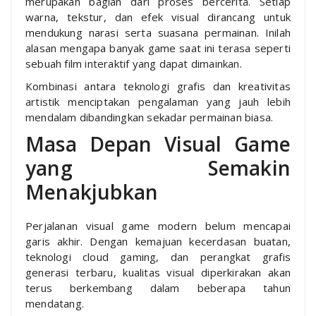
merupakan bagian dari proses bercerita. Setiap
warna, tekstur, dan efek visual dirancang untuk
mendukung narasi serta suasana permainan. Inilah
alasan mengapa banyak game saat ini terasa seperti
sebuah film interaktif yang dapat dimainkan.
Kombinasi antara teknologi grafis dan kreativitas
artistik menciptakan pengalaman yang jauh lebih
mendalam dibandingkan sekadar permainan biasa.
Masa Depan Visual Game
yang Semakin
Menakjubkan
Perjalanan visual game modern belum mencapai
garis akhir. Dengan kemajuan kecerdasan buatan,
teknologi cloud gaming, dan perangkat grafis
generasi terbaru, kualitas visual diperkirakan akan
terus berkembang dalam beberapa tahun
mendatang.