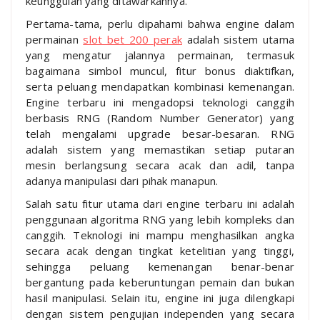
keunggulan yang ditawarkannya.
Pertama-tama, perlu dipahami bahwa engine dalam
permainan
slot bet 200 perak
adalah sistem utama
yang mengatur jalannya permainan, termasuk
bagaimana simbol muncul, fitur bonus diaktifkan,
serta peluang mendapatkan kombinasi kemenangan.
Engine terbaru ini mengadopsi teknologi canggih
berbasis RNG (Random Number Generator) yang
telah mengalami upgrade besar-besaran. RNG
adalah sistem yang memastikan setiap putaran
mesin berlangsung secara acak dan adil, tanpa
adanya manipulasi dari pihak manapun.
Salah satu fitur utama dari engine terbaru ini adalah
penggunaan algoritma RNG yang lebih kompleks dan
canggih. Teknologi ini mampu menghasilkan angka
secara acak dengan tingkat ketelitian yang tinggi,
sehingga peluang kemenangan benar-benar
bergantung pada keberuntungan pemain dan bukan
hasil manipulasi. Selain itu, engine ini juga dilengkapi
dengan sistem pengujian independen yang secara