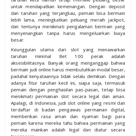
untuk mendapatkan kemenangan. Dengan deposit
dan taruhan yang terjangkau, pemain bisa bermain
lebih lama, meningkatkan peluang meraih jackpot,
dan tentunya menikmati pengalaman bermain yang
menyenangkan tanpa harus mengeluarkan biaya
besar.
Keunggulan utama dari slot yang menawarkan
taruhan minimal Bet 100 perak adalah
aksesibilitasnya. Banyak orang menganggap bahwa
bermain judi online harus membutuhkan modal besar,
padahal kenyataannya tidak selalu demikian. Dengan
adanya fitur taruhan kecil ini, siapa saja, termasuk
pemain dengan penghasilan pas-pasan, tetap bisa
menikmati permainan slot secara legal dan aman.
Apalagi, di Indonesia, judi slot online yang resmi dan
terdaftar di badan pengawas permainan digital,
memberikan rasa aman dan nyaman bagi para
pemain karena mereka tahu bahwa permainan yang
mereka mainkan adalah legal dan diatur secara