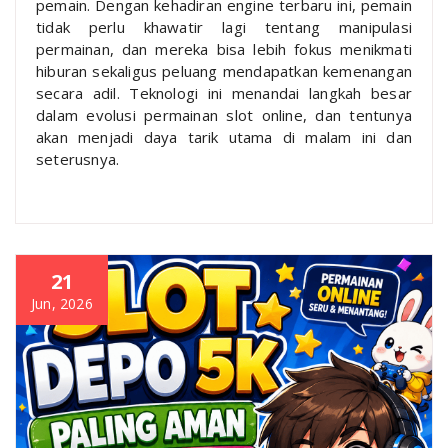
pemain. Dengan kehadiran engine terbaru ini, pemain
tidak perlu khawatir lagi tentang manipulasi
permainan, dan mereka bisa lebih fokus menikmati
hiburan sekaligus peluang mendapatkan kemenangan
secara adil. Teknologi ini menandai langkah besar
dalam evolusi permainan slot online, dan tentunya
akan menjadi daya tarik utama di malam ini dan
seterusnya.
21
Jun, 2026