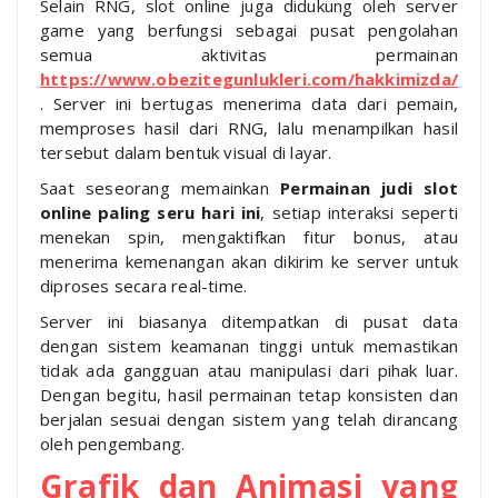
Selain RNG, slot online juga didukung oleh server
game yang berfungsi sebagai pusat pengolahan
semua aktivitas permainan
https://www.obezitegunlukleri.com/hakkimizda/
. Server ini bertugas menerima data dari pemain,
memproses hasil dari RNG, lalu menampilkan hasil
tersebut dalam bentuk visual di layar.
Saat seseorang memainkan
Permainan judi slot
online paling seru hari ini
, setiap interaksi seperti
menekan spin, mengaktifkan fitur bonus, atau
menerima kemenangan akan dikirim ke server untuk
diproses secara real-time.
Server ini biasanya ditempatkan di pusat data
dengan sistem keamanan tinggi untuk memastikan
tidak ada gangguan atau manipulasi dari pihak luar.
Dengan begitu, hasil permainan tetap konsisten dan
berjalan sesuai dengan sistem yang telah dirancang
oleh pengembang.
Grafik dan Animasi yang