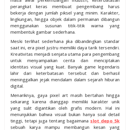
masa awal perkembangan industri, keterbatasan
perangkat keras membuat pengembang harus
bekerja dengan jumlah piksel yang minim. Karakter,
lingkungan, hingga objek dalam permainan dibangun
menggunakan susunan titik-titik warna yang
membentuk gambar sederhana.
Meski terlihat sederhana jika dibandingkan standar
saat ini, era pixel justru memiliki daya tarik tersendiri.
Kreativitas menjadi senjata utama para pengembang
untuk menyampaikan cerita dan menciptakan
identitas visual yang kuat. Banyak game legendaris
lahir dari keterbatasan tersebut dan berhasil
meninggalkan jejak mendalam dalam sejarah hiburan
digital.
Menariknya, gaya pixel art masih bertahan hingga
sekarang karena dianggap memiliki karakter unik
yang sulit digantikan oleh grafis modern. Hal ini
menunjukkan bahwa visual bukan hanya soal detail
tinggi, tetapi juga tentang bagaimana
slot depo 5k
sebuah karya mampu membangun kesan yang