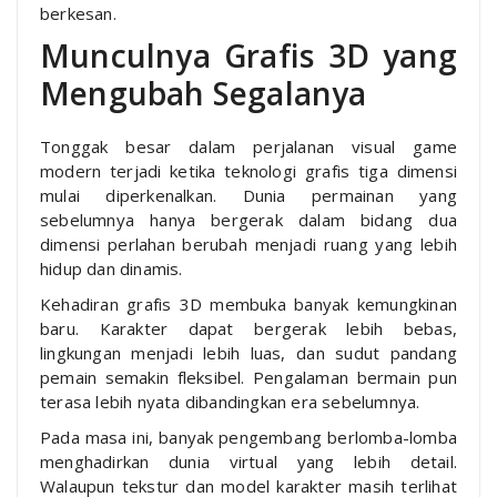
berkesan.
Munculnya Grafis 3D yang
Mengubah Segalanya
Tonggak besar dalam perjalanan visual game
modern terjadi ketika teknologi grafis tiga dimensi
mulai diperkenalkan. Dunia permainan yang
sebelumnya hanya bergerak dalam bidang dua
dimensi perlahan berubah menjadi ruang yang lebih
hidup dan dinamis.
Kehadiran grafis 3D membuka banyak kemungkinan
baru. Karakter dapat bergerak lebih bebas,
lingkungan menjadi lebih luas, dan sudut pandang
pemain semakin fleksibel. Pengalaman bermain pun
terasa lebih nyata dibandingkan era sebelumnya.
Pada masa ini, banyak pengembang berlomba-lomba
menghadirkan dunia virtual yang lebih detail.
Walaupun tekstur dan model karakter masih terlihat