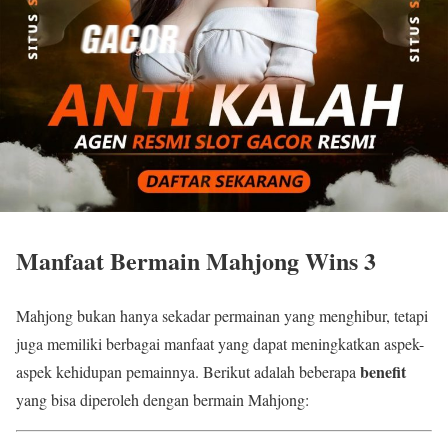
Manfaat Bermain Mahjong Wins 3
Mahjong bukan hanya sekadar permainan yang menghibur, tetapi
juga memiliki berbagai manfaat yang dapat meningkatkan aspek-
benefit
aspek kehidupan pemainnya. Berikut adalah beberapa
yang bisa diperoleh dengan bermain Mahjong: