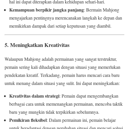
hal ini dapat diterapkan dalam kehidupan sehari-hari.
Kemampuan berpikir jangka panjang
: Bermain Mahjong
mengajarkan pentingnya merencanakan langkah ke depan dan
memikirkan dampak dari setiap keputusan yang diambil.
5. Meningkatkan Kreativitas
Walaupun Mahjong adalah permainan yang sangat terstruktur,
pemain sering kali dihadapkan dengan situasi yang memerlukan
pendekatan kreatif. Terkadang, pemain harus mencari cara baru
untuk menang dalam situasi yang sulit. Ini dapat meningkatkan:
Kreativitas dalam strategi
: Pemain dapat mengembangkan
berbagai cara untuk memenangkan permainan, mencoba taktik
baru yang mungkin tidak terpikirkan sebelumnya.
Pemikiran fleksibel
: Dalam permainan ini, pemain belajar
untuk beradaptasi dengan perubahan situasi dan mencari solusi