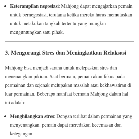
Keterampilan negosiasi
: Mahjong dapat mengajarkan pemain
untuk bernegosiasi, terutama ketika mereka harus memutuskan
untuk melakukan langkah tertentu yang mungkin
menguntungkan satu pihak.
3. Mengurangi Stres dan Meningkatkan Relaksasi
Mahjong bisa menjadi sarana untuk melepaskan stres dan
menenangkan pikiran. Saat bermain, pemain akan fokus pada
permainan dan sejenak melupakan masalah atau kekhawatiran di
luar permainan. Beberapa manfaat bermain Mahjong dalam hal
ini adalah:
Menghilangkan stres
: Dengan terlibat dalam permainan yang
menyenangkan, pemain dapat meredakan kecemasan dan
ketegangan.