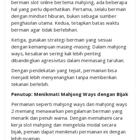
bermain slot online bertema mahjong, ada beberapa
hal yang perlu diperhatikan. Pertama, selalu bermain
dengan mindset hiburan, bukan sebagai sumber
penghasilan utama. Kedua, tetapkan batas waktu
bermain agar tidak berlebihan.
Ketiga, gunakan strategi bermain yang sesuai
dengan kemampuan masing-masing. Dalam mahjong
ways, kesabaran sering kali lebih penting
dibandingkan agresivitas dalam memasang taruhan.
Dengan pendekatan yang tepat, permainan bisa
menjadi lebih menyenangkan tanpa memberikan
tekanan berlebih.
Penutup: Menikmati Mahjong Ways dengan Bijak
Permainan seperti mahjong ways dan mahjong ways
2 memang menawarkan pengalaman bermain yang
menarik dan penuh warna. Dengan memahami cara
kerja slot mahjong dan mengelola modal secara
bijak, pemain dapat menikmati permainan ini dengan
lebih nyaman.