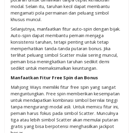
modal. Selain itu, taruhan kecil dapat membantu
mengamati pola permainan dan peluang simbol
khusus muncul.
Selanjutnya, manfaatkan fitur auto-spin dengan bijak.
Auto-spin dapat membantu pemain menjaga
konsistensi taruhan, tetapi penting untuk tetap
memperhatikan tanda-tanda putaran bonus. Jika
terlihat peluang simbol Scatter mulai sering muncul,
pemain bisa meningkatkan taruhan sedikit demi
sedikit untuk memaksimalkan keuntungan.
Manfaatkan Fitur Free Spin dan Bonus
Mahjong Ways memiliki fitur free spin yang sangat
menguntungkan. Free spin memberikan kesempatan
untuk mendapatkan kombinasi simbol bernilai tinggi
tanpa mengurangi modal asli. Untuk memicu fitur ini,
pemain harus fokus pada simbol Scatter. Munculnya
tiga atau lebih simbol Scatter akan memulai putaran
gratis yang bisa berpotensi menghasilkan jackpot
besar.