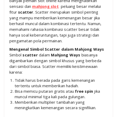
banyak pemain slot online karena menghadirkan
sensasi dan
mahjong slot
peluang besar melalui
fitur
scatter
. Scatter merupakan simbol penting
yang mampu memberikan kemenangan besar jika
berhasil muncul dalam kombinasi tertentu. Namun,
memahami rahasia kombinasi scatter besar tidak
hanya soal keberuntungan, tapi juga strategi dan
pengamatan pola permainan.
Mengenal Simbol Scatter dalam Mahjong Ways
Simbol
scatter
dalam
Mahjong Ways
biasanya
digambarkan dengan simbol khusus yang berbeda
dari simbol biasa. Scatter memiliki keistimewaan
karena:
Tidak harus berada pada garis kemenangan
tertentu untuk memberikan hadiah.
Bisa memicu putaran gratis atau
free spin
jika
muncul minimal tiga kali pada gulungan.
Memberikan multiplier tambahan yang
meningkatkan kemenangan secara signifikan.