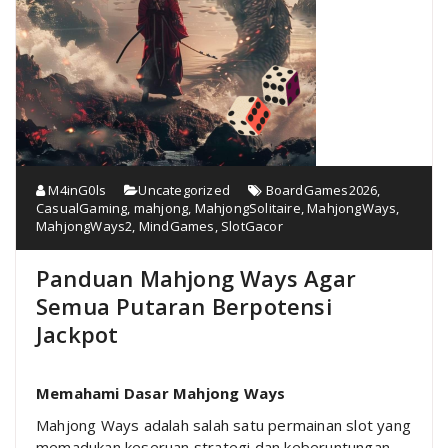
M4inG0ls
Uncategorized
BoardGames2026
,
CasualGaming
,
mahjong
,
MahjongSolitaire
,
MahjongWays
,
MahjongWays2
,
MindGames
,
SlotGacor
Panduan Mahjong Ways Agar
Semua Putaran Berpotensi
Jackpot
Memahami Dasar Mahjong Ways
Mahjong Ways adalah salah satu permainan slot yang
memadukan keseruan strategi dan keberuntungan.