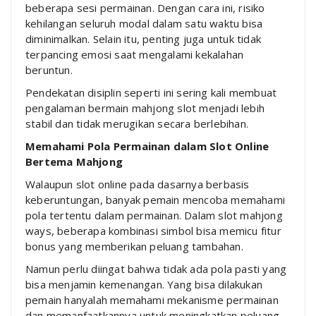
beberapa sesi permainan. Dengan cara ini, risiko
kehilangan seluruh modal dalam satu waktu bisa
diminimalkan. Selain itu, penting juga untuk tidak
terpancing emosi saat mengalami kekalahan
beruntun.
Pendekatan disiplin seperti ini sering kali membuat
pengalaman bermain mahjong slot menjadi lebih
stabil dan tidak merugikan secara berlebihan.
Memahami Pola Permainan dalam Slot Online
Bertema Mahjong
Walaupun slot online pada dasarnya berbasis
keberuntungan, banyak pemain mencoba memahami
pola tertentu dalam permainan. Dalam slot mahjong
ways, beberapa kombinasi simbol bisa memicu fitur
bonus yang memberikan peluang tambahan.
Namun perlu diingat bahwa tidak ada pola pasti yang
bisa menjamin kemenangan. Yang bisa dilakukan
pemain hanyalah memahami mekanisme permainan
dan memanfaatkannya untuk meningkatkan peluang