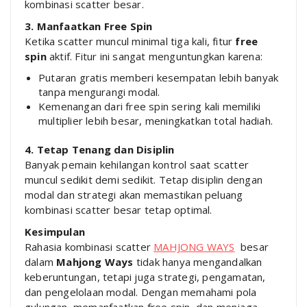
kombinasi scatter besar.
3. Manfaatkan Free Spin
Ketika scatter muncul minimal tiga kali, fitur
free
spin
aktif. Fitur ini sangat menguntungkan karena:
Putaran gratis memberi kesempatan lebih banyak
tanpa mengurangi modal.
Kemenangan dari free spin sering kali memiliki
multiplier lebih besar, meningkatkan total hadiah.
4. Tetap Tenang dan Disiplin
Banyak pemain kehilangan kontrol saat scatter
muncul sedikit demi sedikit. Tetap disiplin dengan
modal dan strategi akan memastikan peluang
kombinasi scatter besar tetap optimal.
Kesimpulan
Rahasia kombinasi scatter
MAHJONG WAYS
besar
dalam
Mahjong Ways
tidak hanya mengandalkan
keberuntungan, tetapi juga strategi, pengamatan,
dan pengelolaan modal. Dengan memahami pola
gulungan, memanfaatkan free spin, dan menjaga