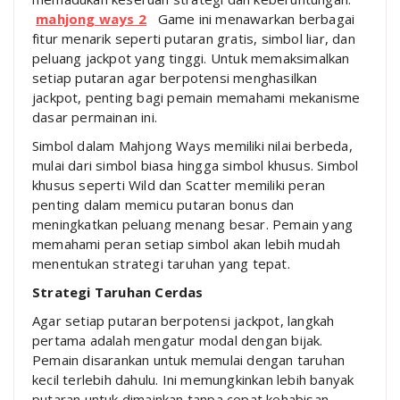
mahjong ways 2
Game ini menawarkan berbagai
fitur menarik seperti putaran gratis, simbol liar, dan
peluang jackpot yang tinggi. Untuk memaksimalkan
setiap putaran agar berpotensi menghasilkan
jackpot, penting bagi pemain memahami mekanisme
dasar permainan ini.
Simbol dalam Mahjong Ways memiliki nilai berbeda,
mulai dari simbol biasa hingga simbol khusus. Simbol
khusus seperti Wild dan Scatter memiliki peran
penting dalam memicu putaran bonus dan
meningkatkan peluang menang besar. Pemain yang
memahami peran setiap simbol akan lebih mudah
menentukan strategi taruhan yang tepat.
Strategi Taruhan Cerdas
Agar setiap putaran berpotensi jackpot, langkah
pertama adalah mengatur modal dengan bijak.
Pemain disarankan untuk memulai dengan taruhan
kecil terlebih dahulu. Ini memungkinkan lebih banyak
putaran untuk dimainkan tanpa cepat kehabisan