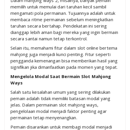
Dalam mahjong ways 2, misalnya, banyak pemain
memilih untuk memulai dari taruhan kecil sambil
mengamati pola permainan. Tujuannya adalah untuk
membaca ritme permainan sebelum meningkatkan
taruhan secara bertahap. Pendekatan ini sering
dianggap lebih aman bagi mereka yang ingin bermain
secara santai namun tetap terkontrol.
Selain itu, memahami fitur dalam slot online bertema
mahjong juga menjadi kunci penting. Fitur seperti
pengganda kemenangan bisa memberikan hasil yang
signifikan jika dimanfaatkan pada momen yang tepat.
Mengelola Modal Saat Bermain Slot Mahjong
Ways
Salah satu kesalahan umum yang sering dilakukan
pemain adalah tidak memiliki batasan modal yang
jelas. Dalam permainan slot mahjong ways,
pengelolaan modal menjadi faktor penting agar
permainan tetap menyenangkan.
Pemain disarankan untuk membagi modal menjadi