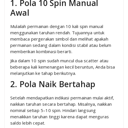
1. Pola 10 Spin Manual
Awal
Mulailah permainan dengan 10 kali spin manual
menggunakan taruhan rendah. Tujuannya untuk
membaca pergerakan simbol dan melihat apakah
permainan sedang dalam kondisi stabil atau belum
memberikan kombinasi berarti.
Jika dalam 10 spin sudah muncul dua scatter atau
beberapa kali kemenangan kecil beruntun, Anda bisa
melanjutkan ke tahap berikutnya.
2. Pola Naik Bertahap
Setelah mendapatkan indikasi permainan mulai aktif,
naikkan taruhan secara bertahap. Misalnya, naikkan
nominal setiap 5–10 spin. Hindari langsung
menaikkan taruhan tinggi karena dapat menguras
saldo lebih cepat.