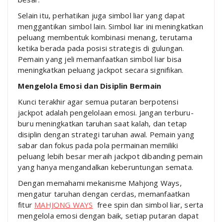
Selain itu, perhatikan juga simbol liar yang dapat
menggantikan simbol lain. Simbol liar ini meningkatkan
peluang membentuk kombinasi menang, terutama
ketika berada pada posisi strategis di gulungan.
Pemain yang jeli memanfaatkan simbol liar bisa
meningkatkan peluang jackpot secara signifikan.
Mengelola Emosi dan Disiplin Bermain
Kunci terakhir agar semua putaran berpotensi
jackpot adalah pengelolaan emosi. Jangan terburu-
buru meningkatkan taruhan saat kalah, dan tetap
disiplin dengan strategi taruhan awal. Pemain yang
sabar dan fokus pada pola permainan memiliki
peluang lebih besar meraih jackpot dibanding pemain
yang hanya mengandalkan keberuntungan semata.
Dengan memahami mekanisme Mahjong Ways,
mengatur taruhan dengan cerdas, memanfaatkan
fitur
MAHJONG WAYS
free spin dan simbol liar, serta
mengelola emosi dengan baik, setiap putaran dapat