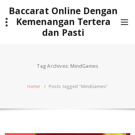
Skip
Baccarat Online Dengan
to
content
Kemenangan Tertera
dan Pasti
Tag Archives: MindGames
Home
/
Posts tagged "MindGames"