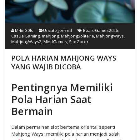
M4inG0ls
Uncategorized
BoardGames2026
,
CasualGaming
,
mahjong
,
MahjongSolitaire
,
MahjongWays
,
MahjongWays2
,
MindGames
,
SlotGacor
POLA HARIAN MAHJONG WAYS
YANG WAJIB DICOBA
Pentingnya Memiliki
Pola Harian Saat
Bermain
Dalam permainan slot bertema oriental seperti
Mahjong Ways, memiliki pola harian menjadi salah