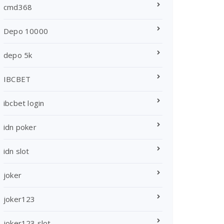
cmd368
Depo 10000
depo 5k
IBCBET
ibcbet login
idn poker
idn slot
joker
joker123
joker123 slot