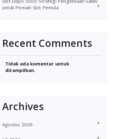
Slot Depo 5000: Strategi Pengelolaan Saldo
untuk Pemain Slot Pemula
Recent Comments
Tidak ada komentar untuk
ditampilkan.
Archives
Agustus 2026