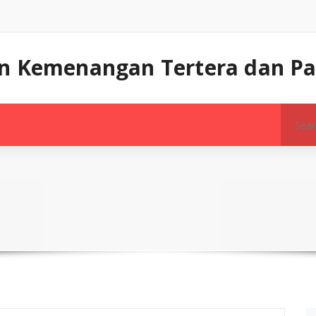
n Kemenangan Tertera dan Pa
Search
for: