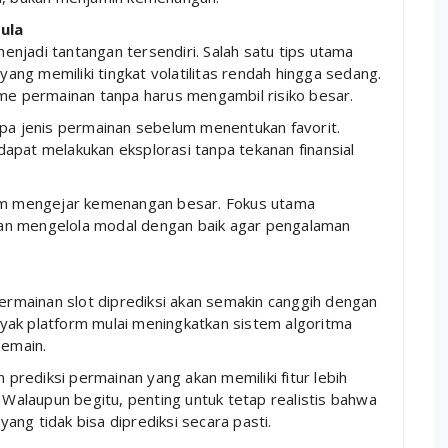
ula
njadi tantangan tersendiri. Salah satu tips utama
ng memiliki tingkat volatilitas rendah hingga sedang.
 permainan tanpa harus mengambil risiko besar.
apa jenis permainan sebelum menentukan favorit.
apat melakukan eksplorasi tanpa tekanan finansial
lam mengejar kemenangan besar. Fokus utama
an mengelola modal dengan baik agar pengalaman
mainan slot diprediksi akan semakin canggih dengan
anyak platform mulai meningkatkan sistem algoritma
pemain.
n prediksi permainan yang akan memiliki fitur lebih
. Walaupun begitu, penting untuk tetap realistis bahwa
ng tidak bisa diprediksi secara pasti.