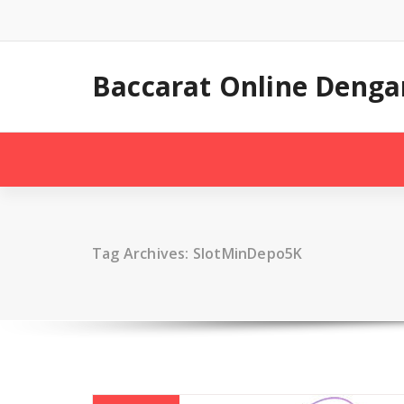
Skip
to
content
Baccarat Online Denga
Tag Archives: SlotMinDepo5K