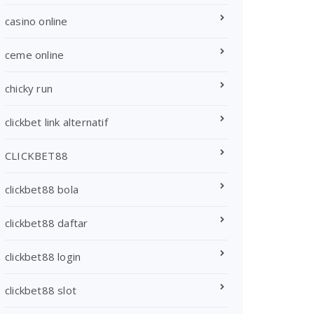
casino online
ceme online
chicky run
clickbet link alternatif
CLICKBET88
clickbet88 bola
clickbet88 daftar
clickbet88 login
clickbet88 slot