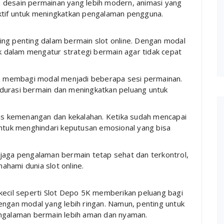
 desain permainan yang lebih modern, animasi yang
eraktif untuk meningkatkan pengalaman pengguna.
ing penting dalam bermain slot online. Dengan modal
ak dalam mengatur strategi bermain agar tidak cepat
lah membagi modal menjadi beberapa sesi permainan.
durasi bermain dan meningkatkan peluang untuk
tas kemenangan dan kekalahan. Ketika sudah mencapai
untuk menghindari keputusan emosional yang bisa
njaga pengalaman bermain tetap sehat dan terkontrol,
hami dunia slot online.
kecil seperti Slot Depo 5K memberikan peluang bagi
engan modal yang lebih ringan. Namun, penting untuk
engalaman bermain lebih aman dan nyaman.