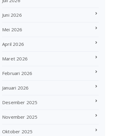
Juli 2026
Juni 2026
Mei 2026
April 2026
Maret 2026
Februari 2026
Januari 2026
Desember 2025
November 2025
Oktober 2025