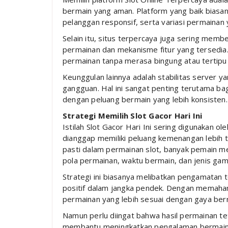
bermain yang aman. Platform yang baik biasan
pelanggan responsif, serta variasi permainan y
Selain itu, situs terpercaya juga sering memb
permainan dan mekanisme fitur yang tersedia
permainan tanpa merasa bingung atau tertipu o
Keunggulan lainnya adalah stabilitas server 
gangguan. Hal ini sangat penting terutama b
dengan peluang bermain yang lebih konsisten.
Strategi Memilih Slot Gacor Hari Ini
Istilah Slot Gacor Hari Ini sering digunakan
dianggap memiliki peluang kemenangan lebih t
pasti dalam permainan slot, banyak pemain m
pola permainan, waktu bermain, dan jenis ga
Strategi ini biasanya melibatkan pengamatan
positif dalam jangka pendek. Dengan memaham
permainan yang lebih sesuai dengan gaya ber
Namun perlu diingat bahwa hasil permainan te
membantu meningkatkan pengalaman bermain