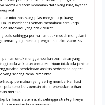
ya memiliki sistem keamanan data yang kuat, layanan
ang adil.
erikan informasi yang jelas mengenai peluang
. Hal ini membantu pemain memahami cara kerja
leh informasi yang tidak akurat.
yang baik, sehingga permainan tidak mudah mengalami
agi pemain yang mencari pengalaman Slot Gacor 5K
 oleh pemain untuk menggambarkan permainan yang
inggi pada waktu tertentu. Meskipun tidak ada jaminan
enggunakan pendekatan analisis sederhana seperti
me yang sedang ramai dimainkan.
 terhadap permainan yang sering memberikan hasil
i pola tersebut, pemain bisa menentukan pilihan
main mereka.
tap berbasis sistem acak, sehingga strategi hanya
, bukan menjamin kemenangan.