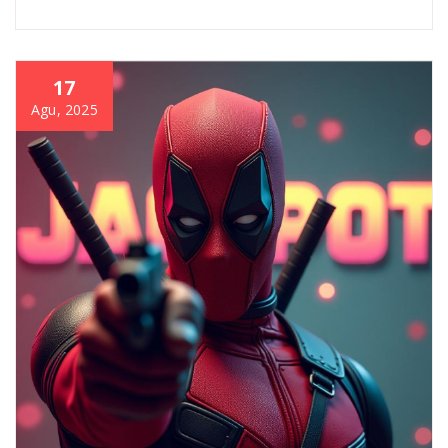
17
Agu, 2025