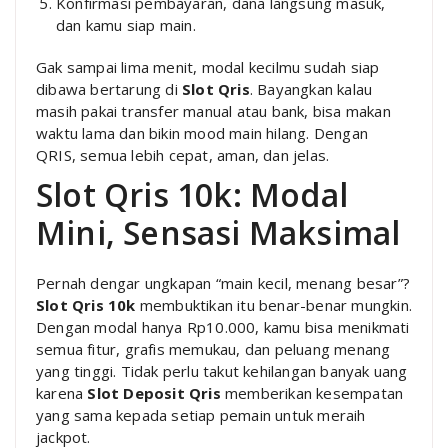
Konfirmasi pembayaran, dana langsung masuk,
dan kamu siap main.
Gak sampai lima menit, modal kecilmu sudah siap
dibawa bertarung di
Slot Qris
. Bayangkan kalau
masih pakai transfer manual atau bank, bisa makan
waktu lama dan bikin mood main hilang. Dengan
QRIS, semua lebih cepat, aman, dan jelas.
Slot Qris 10k: Modal
Mini, Sensasi Maksimal
Pernah dengar ungkapan “main kecil, menang besar”?
Slot Qris 10k
membuktikan itu benar-benar mungkin.
Dengan modal hanya Rp10.000, kamu bisa menikmati
semua fitur, grafis memukau, dan peluang menang
yang tinggi. Tidak perlu takut kehilangan banyak uang
karena
Slot Deposit Qris
memberikan kesempatan
yang sama kepada setiap pemain untuk meraih
jackpot.