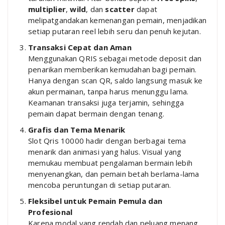
multiplier
,
wild
, dan
scatter
dapat
melipatgandakan kemenangan pemain, menjadikan
setiap putaran reel lebih seru dan penuh kejutan.
Transaksi Cepat dan Aman
Menggunakan QRIS sebagai metode deposit dan
penarikan memberikan kemudahan bagi pemain.
Hanya dengan scan QR, saldo langsung masuk ke
akun permainan, tanpa harus menunggu lama.
Keamanan transaksi juga terjamin, sehingga
pemain dapat bermain dengan tenang.
Grafis dan Tema Menarik
Slot Qris 10000 hadir dengan berbagai tema
menarik dan animasi yang halus. Visual yang
memukau membuat pengalaman bermain lebih
menyenangkan, dan pemain betah berlama-lama
mencoba peruntungan di setiap putaran.
Fleksibel untuk Pemain Pemula dan
Profesional
Karena modal yang rendah dan peluang menang