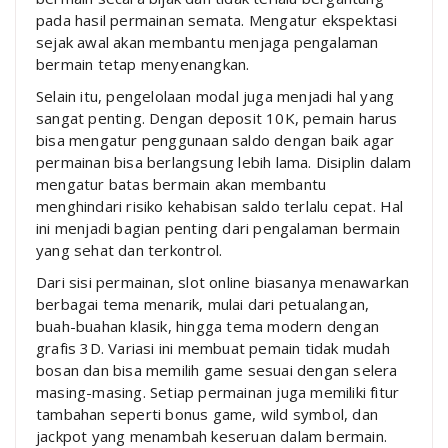
pada hasil permainan semata. Mengatur ekspektasi
sejak awal akan membantu menjaga pengalaman
bermain tetap menyenangkan.
Selain itu, pengelolaan modal juga menjadi hal yang
sangat penting. Dengan deposit 10K, pemain harus
bisa mengatur penggunaan saldo dengan baik agar
permainan bisa berlangsung lebih lama. Disiplin dalam
mengatur batas bermain akan membantu
menghindari risiko kehabisan saldo terlalu cepat. Hal
ini menjadi bagian penting dari pengalaman bermain
yang sehat dan terkontrol.
Dari sisi permainan, slot online biasanya menawarkan
berbagai tema menarik, mulai dari petualangan,
buah-buahan klasik, hingga tema modern dengan
grafis 3D. Variasi ini membuat pemain tidak mudah
bosan dan bisa memilih game sesuai dengan selera
masing-masing. Setiap permainan juga memiliki fitur
tambahan seperti bonus game, wild symbol, dan
jackpot yang menambah keseruan dalam bermain.