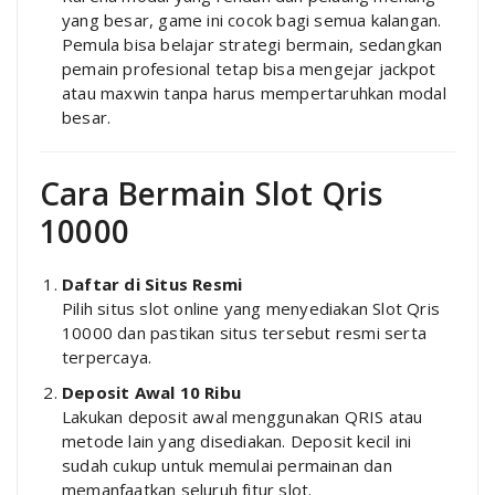
yang besar, game ini cocok bagi semua kalangan.
Pemula bisa belajar strategi bermain, sedangkan
pemain profesional tetap bisa mengejar jackpot
atau maxwin tanpa harus mempertaruhkan modal
besar.
Cara Bermain Slot Qris
10000
Daftar di Situs Resmi
Pilih situs slot online yang menyediakan Slot Qris
10000 dan pastikan situs tersebut resmi serta
terpercaya.
Deposit Awal 10 Ribu
Lakukan deposit awal menggunakan QRIS atau
metode lain yang disediakan. Deposit kecil ini
sudah cukup untuk memulai permainan dan
memanfaatkan seluruh fitur slot.