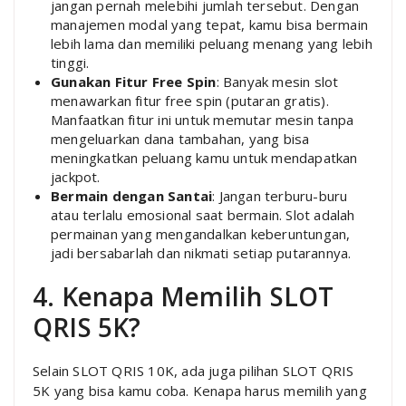
jangan pernah melebihi jumlah tersebut. Dengan
manajemen modal yang tepat, kamu bisa bermain
lebih lama dan memiliki peluang menang yang lebih
tinggi.
Gunakan Fitur Free Spin
: Banyak mesin slot
menawarkan fitur free spin (putaran gratis).
Manfaatkan fitur ini untuk memutar mesin tanpa
mengeluarkan dana tambahan, yang bisa
meningkatkan peluang kamu untuk mendapatkan
jackpot.
Bermain dengan Santai
: Jangan terburu-buru
atau terlalu emosional saat bermain. Slot adalah
permainan yang mengandalkan keberuntungan,
jadi bersabarlah dan nikmati setiap putarannya.
4. Kenapa Memilih SLOT
QRIS 5K?
Selain SLOT QRIS 10K, ada juga pilihan SLOT QRIS
5K yang bisa kamu coba. Kenapa harus memilih yang