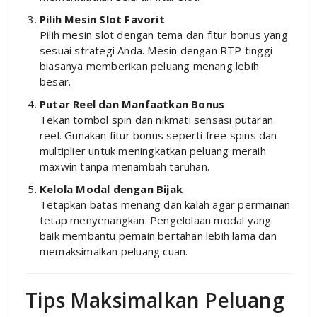
Pilih Mesin Slot Favorit
Pilih mesin slot dengan tema dan fitur bonus yang
sesuai strategi Anda. Mesin dengan RTP tinggi
biasanya memberikan peluang menang lebih
besar.
Putar Reel dan Manfaatkan Bonus
Tekan tombol spin dan nikmati sensasi putaran
reel. Gunakan fitur bonus seperti free spins dan
multiplier untuk meningkatkan peluang meraih
maxwin tanpa menambah taruhan.
Kelola Modal dengan Bijak
Tetapkan batas menang dan kalah agar permainan
tetap menyenangkan. Pengelolaan modal yang
baik membantu pemain bertahan lebih lama dan
memaksimalkan peluang cuan.
Tips Maksimalkan Peluang