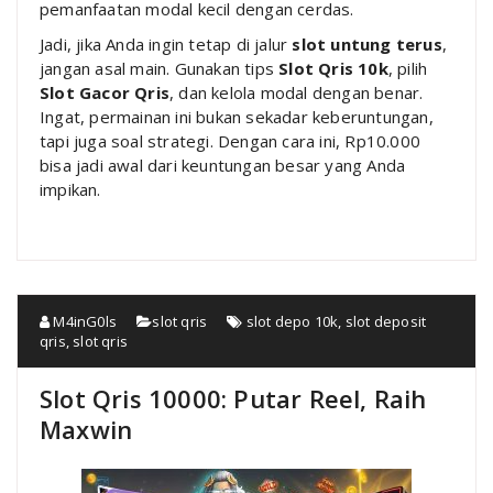
pemanfaatan modal kecil dengan cerdas.
Jadi, jika Anda ingin tetap di jalur
slot untung terus
,
jangan asal main. Gunakan tips
Slot Qris 10k
, pilih
Slot Gacor Qris
, dan kelola modal dengan benar.
Ingat, permainan ini bukan sekadar keberuntungan,
tapi juga soal strategi. Dengan cara ini, Rp10.000
bisa jadi awal dari keuntungan besar yang Anda
impikan.
M4inG0ls
slot qris
slot depo 10k
,
slot deposit
qris
,
slot qris
Slot Qris 10000: Putar Reel, Raih
Maxwin