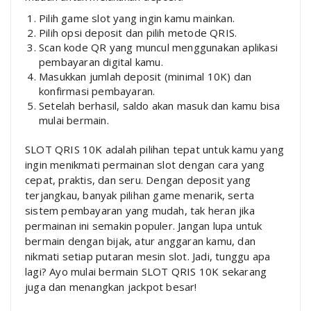
Pilih game slot yang ingin kamu mainkan.
Pilih opsi deposit dan pilih metode QRIS.
Scan kode QR yang muncul menggunakan aplikasi
pembayaran digital kamu.
Masukkan jumlah deposit (minimal 10K) dan
konfirmasi pembayaran.
Setelah berhasil, saldo akan masuk dan kamu bisa
mulai bermain.
SLOT QRIS 10K adalah pilihan tepat untuk kamu yang
ingin menikmati permainan slot dengan cara yang
cepat, praktis, dan seru. Dengan deposit yang
terjangkau, banyak pilihan game menarik, serta
sistem pembayaran yang mudah, tak heran jika
permainan ini semakin populer. Jangan lupa untuk
bermain dengan bijak, atur anggaran kamu, dan
nikmati setiap putaran mesin slot. Jadi, tunggu apa
lagi? Ayo mulai bermain SLOT QRIS 10K sekarang
juga dan menangkan jackpot besar!