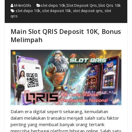
M4inG0ls
slot depo 10k
,
Slot Deposit Qris
,
Slot Qris 10k
slot depo 10k
,
slot deposit 10k
,
slot deposit qris
,
slot
qris
Main Slot QRIS Deposit 10K, Bonus
Melimpah
Dalam era digital seperti sekarang, kemudahan
dalam melakukan transaksi menjadi salah satu faktor
penting yang membuat banyak orang tertarik
mencoba berbagai platform hiburan online. Salah satu