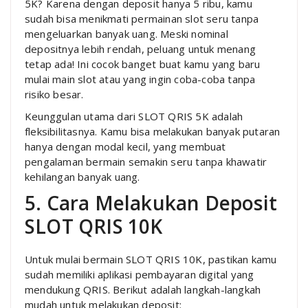
5K? Karena dengan deposit hanya 5 ribu, kamu
sudah bisa menikmati permainan slot seru tanpa
mengeluarkan banyak uang. Meski nominal
depositnya lebih rendah, peluang untuk menang
tetap ada! Ini cocok banget buat kamu yang baru
mulai main slot atau yang ingin coba-coba tanpa
risiko besar.
Keunggulan utama dari SLOT QRIS 5K adalah
fleksibilitasnya. Kamu bisa melakukan banyak putaran
hanya dengan modal kecil, yang membuat
pengalaman bermain semakin seru tanpa khawatir
kehilangan banyak uang.
5. Cara Melakukan Deposit
SLOT QRIS 10K
Untuk mulai bermain SLOT QRIS 10K, pastikan kamu
sudah memiliki aplikasi pembayaran digital yang
mendukung QRIS. Berikut adalah langkah-langkah
mudah untuk melakukan deposit: