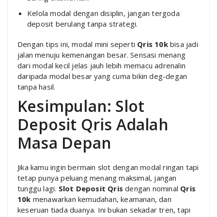
Kelola modal dengan disiplin, jangan tergoda
deposit berulang tanpa strategi.
Dengan tips ini, modal mini seperti
Qris 10k
bisa jadi
jalan menuju kemenangan besar. Sensasi menang
dari modal kecil jelas jauh lebih memacu adrenalin
daripada modal besar yang cuma bikin deg-degan
tanpa hasil.
Kesimpulan: Slot
Deposit Qris Adalah
Masa Depan
Jika kamu ingin bermain slot dengan modal ringan tapi
tetap punya peluang menang maksimal, jangan
tunggu lagi.
Slot Deposit Qris
dengan nominal
Qris
10k
menawarkan kemudahan, keamanan, dan
keseruan tiada duanya. Ini bukan sekadar tren, tapi