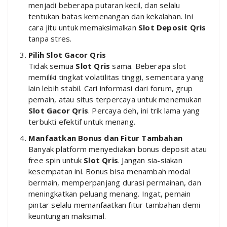
menjadi beberapa putaran kecil, dan selalu
tentukan batas kemenangan dan kekalahan. Ini
cara jitu untuk memaksimalkan
Slot Deposit Qris
tanpa stres.
Pilih Slot Gacor Qris
Tidak semua
Slot Qris
sama. Beberapa slot
memiliki tingkat volatilitas tinggi, sementara yang
lain lebih stabil. Cari informasi dari forum, grup
pemain, atau situs terpercaya untuk menemukan
Slot Gacor Qris
. Percaya deh, ini trik lama yang
terbukti efektif untuk menang.
Manfaatkan Bonus dan Fitur Tambahan
Banyak platform menyediakan bonus deposit atau
free spin untuk
Slot Qris
. Jangan sia-siakan
kesempatan ini. Bonus bisa menambah modal
bermain, memperpanjang durasi permainan, dan
meningkatkan peluang menang. Ingat, pemain
pintar selalu memanfaatkan fitur tambahan demi
keuntungan maksimal.