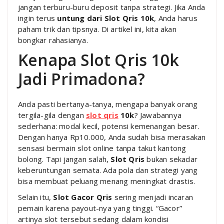
jangan terburu-buru deposit tanpa strategi. Jika Anda
ingin terus
untung dari Slot Qris 10k
, Anda harus
paham trik dan tipsnya. Di artikel ini, kita akan
bongkar rahasianya.
Kenapa Slot Qris 10k
Jadi Primadona?
Anda pasti bertanya-tanya, mengapa banyak orang
tergila-gila dengan
slot qris
10k
? Jawabannya
sederhana: modal kecil, potensi kemenangan besar.
Dengan hanya Rp10.000, Anda sudah bisa merasakan
sensasi bermain slot online tanpa takut kantong
bolong. Tapi jangan salah,
Slot Qris
bukan sekadar
keberuntungan semata. Ada pola dan strategi yang
bisa membuat peluang menang meningkat drastis.
Selain itu,
Slot Gacor Qris
sering menjadi incaran
pemain karena payout-nya yang tinggi. “Gacor”
artinya slot tersebut sedang dalam kondisi