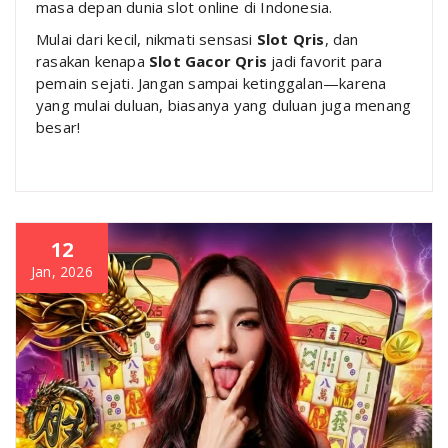
masa depan dunia slot online di Indonesia.
Mulai dari kecil, nikmati sensasi
Slot Qris
, dan
rasakan kenapa
Slot Gacor Qris
jadi favorit para
pemain sejati. Jangan sampai ketinggalan—karena
yang mulai duluan, biasanya yang duluan juga menang
besar!
12
Jan, 2026