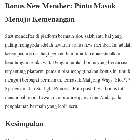
Bonus New Member: Pintu Masuk
Menuju Kemenangan
Saat mendaftar di platform bermain slot, salah satu hal yang
paling menggoda adalah tawaran bonus new member. Ini adalah
kesempatan emas bagi pemain baru untuk memaksimalkan
keuntungan sejak awal. Dengan jumlah bonus yang bervariasi
tergantung platform, pemain bisa menggunakan bonus ini untuk
menguji berbagai permainan, termasuk Mahjong Ways, Slot777,
Spaceman, dan Starlight Princess. Poin positifnya, bonus ini
menambah modal awal, dan bisa mengantarkan Anda pada
pengalaman bermain yang lebih seru.
Kesimpulan