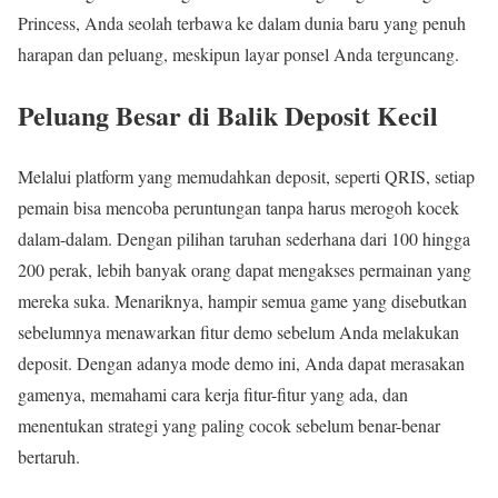
Princess, Anda seolah terbawa ke dalam dunia baru yang penuh
harapan dan peluang, meskipun layar ponsel Anda terguncang.
Peluang Besar di Balik Deposit Kecil
Melalui platform yang memudahkan deposit, seperti QRIS, setiap
pemain bisa mencoba peruntungan tanpa harus merogoh kocek
dalam-dalam. Dengan pilihan taruhan sederhana dari 100 hingga
200 perak, lebih banyak orang dapat mengakses permainan yang
mereka suka. Menariknya, hampir semua game yang disebutkan
sebelumnya menawarkan fitur demo sebelum Anda melakukan
deposit. Dengan adanya mode demo ini, Anda dapat merasakan
gamenya, memahami cara kerja fitur-fitur yang ada, dan
menentukan strategi yang paling cocok sebelum benar-benar
bertaruh.