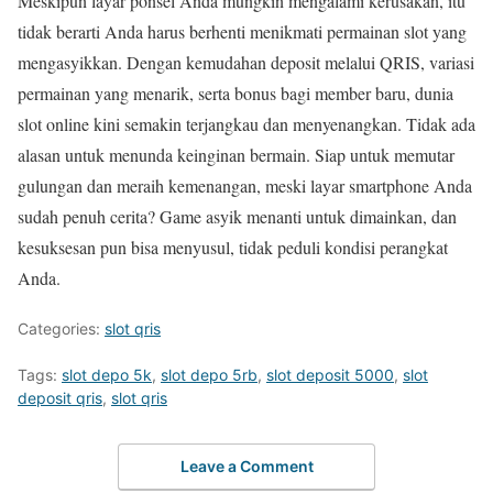
Meskipun layar ponsel Anda mungkin mengalami kerusakan, itu
tidak berarti Anda harus berhenti menikmati permainan slot yang
mengasyikkan. Dengan kemudahan deposit melalui QRIS, variasi
permainan yang menarik, serta bonus bagi member baru, dunia
slot online kini semakin terjangkau dan menyenangkan. Tidak ada
alasan untuk menunda keinginan bermain. Siap untuk memutar
gulungan dan meraih kemenangan, meski layar smartphone Anda
sudah penuh cerita? Game asyik menanti untuk dimainkan, dan
kesuksesan pun bisa menyusul, tidak peduli kondisi perangkat
Anda.
Categories:
slot qris
Tags:
slot depo 5k
,
slot depo 5rb
,
slot deposit 5000
,
slot
deposit qris
,
slot qris
Leave a Comment