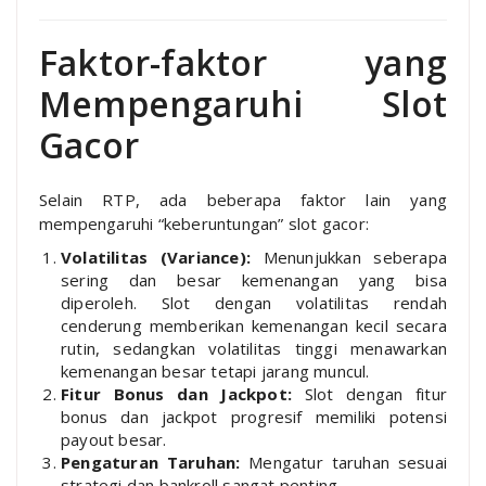
Faktor-faktor yang
Mempengaruhi Slot
Gacor
Selain RTP, ada beberapa faktor lain yang
mempengaruhi “keberuntungan” slot gacor:
Volatilitas (Variance):
Menunjukkan seberapa
sering dan besar kemenangan yang bisa
diperoleh. Slot dengan volatilitas rendah
cenderung memberikan kemenangan kecil secara
rutin, sedangkan volatilitas tinggi menawarkan
kemenangan besar tetapi jarang muncul.
Fitur Bonus dan Jackpot:
Slot dengan fitur
bonus dan jackpot progresif memiliki potensi
payout besar.
Pengaturan Taruhan:
Mengatur taruhan sesuai
strategi dan bankroll sangat penting.