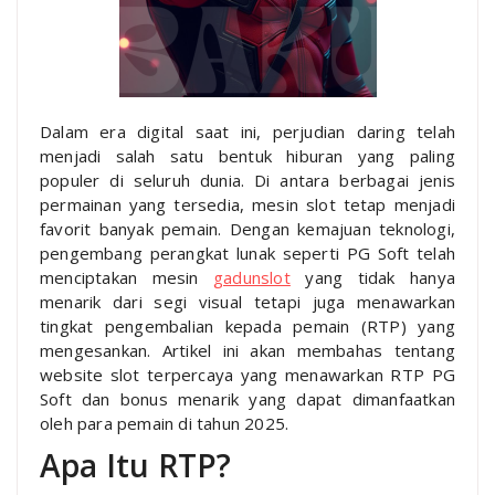
Dalam era digital saat ini, perjudian daring telah
menjadi salah satu bentuk hiburan yang paling
populer di seluruh dunia. Di antara berbagai jenis
permainan yang tersedia, mesin slot tetap menjadi
favorit banyak pemain. Dengan kemajuan teknologi,
pengembang perangkat lunak seperti PG Soft telah
menciptakan mesin
gadunslot
yang tidak hanya
menarik dari segi visual tetapi juga menawarkan
tingkat pengembalian kepada pemain (RTP) yang
mengesankan. Artikel ini akan membahas tentang
website slot terpercaya yang menawarkan RTP PG
Soft dan bonus menarik yang dapat dimanfaatkan
oleh para pemain di tahun 2025.
Apa Itu RTP?