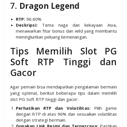
7.
Dragon Legend
RTP:
96.60%
Deskripsi:
Tema naga dan kekayaan Asia,
menawarkan fitur bonus dan wild yang membantu
meningkatkan peluang kemenangan.
Tips Memilih Slot PG
Soft RTP Tinggi dan
Gacor
Agar pemain bisa mendapatkan pengalaman bermain
yang optimal, berikut beberapa tips dalam memilih
slot PG Soft RTP tinggi dan gacor:
Perhatikan RTP dan Volatilitas:
Pilih game
dengan RTP di atas 96% dan sesuaikan volatilitas
dengan strategi bermain.
Gunakan Link Resmi dan Terpercaya:
Pastikan