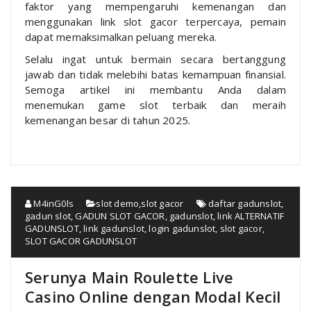
faktor yang mempengaruhi kemenangan dan
menggunakan link slot gacor terpercaya, pemain
dapat memaksimalkan peluang mereka.
Selalu ingat untuk bermain secara bertanggung
jawab dan tidak melebihi batas kemampuan finansial.
Semoga artikel ini membantu Anda dalam
menemukan game slot terbaik dan meraih
kemenangan besar di tahun 2025.
M4inG0ls
slot demo
,
slot gacor
daftar gadunslot
,
gadun slot
,
GADUN SLOT GACOR
,
gadunslot
,
link ALTERNATIF
GADUNSLOT
,
link gadunslot
,
login gadunslot
,
slot gacor
,
SLOT GACOR GADUNSLOT
Serunya Main Roulette Live
Casino Online dengan Modal Kecil