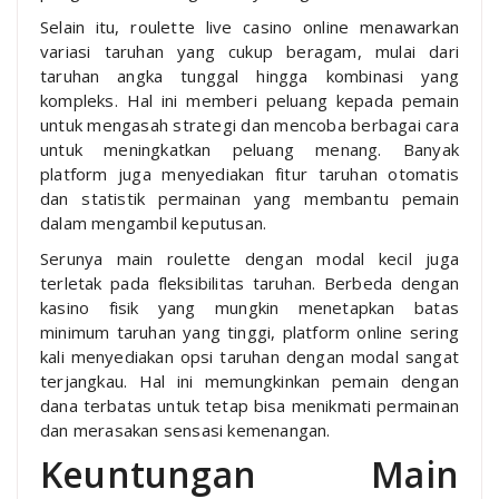
Selain itu, roulette live casino online menawarkan
variasi taruhan yang cukup beragam, mulai dari
taruhan angka tunggal hingga kombinasi yang
kompleks. Hal ini memberi peluang kepada pemain
untuk mengasah strategi dan mencoba berbagai cara
untuk meningkatkan peluang menang. Banyak
platform juga menyediakan fitur taruhan otomatis
dan statistik permainan yang membantu pemain
dalam mengambil keputusan.
Serunya main roulette dengan modal kecil juga
terletak pada fleksibilitas taruhan. Berbeda dengan
kasino fisik yang mungkin menetapkan batas
minimum taruhan yang tinggi, platform online sering
kali menyediakan opsi taruhan dengan modal sangat
terjangkau. Hal ini memungkinkan pemain dengan
dana terbatas untuk tetap bisa menikmati permainan
dan merasakan sensasi kemenangan.
Keuntungan Main