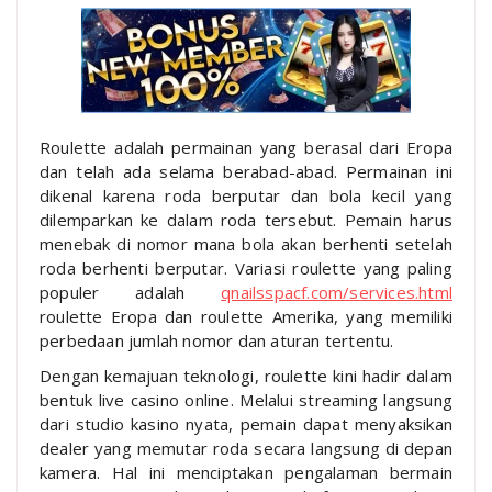
Roulette adalah permainan yang berasal dari Eropa
dan telah ada selama berabad-abad. Permainan ini
dikenal karena roda berputar dan bola kecil yang
dilemparkan ke dalam roda tersebut. Pemain harus
menebak di nomor mana bola akan berhenti setelah
roda berhenti berputar. Variasi roulette yang paling
populer adalah
qnailsspacf.com/services.html
roulette Eropa dan roulette Amerika, yang memiliki
perbedaan jumlah nomor dan aturan tertentu.
Dengan kemajuan teknologi, roulette kini hadir dalam
bentuk live casino online. Melalui streaming langsung
dari studio kasino nyata, pemain dapat menyaksikan
dealer yang memutar roda secara langsung di depan
kamera. Hal ini menciptakan pengalaman bermain