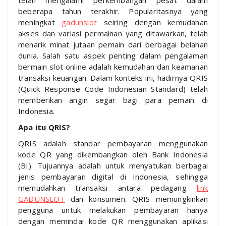
beberapa tahun terakhir. Popularitasnya yang
meningkat
gadunslot
seiring dengan kemudahan
akses dan variasi permainan yang ditawarkan, telah
menarik minat jutaan pemain dari berbagai belahan
dunia. Salah satu aspek penting dalam pengalaman
bermain slot online adalah kemudahan dan keamanan
transaksi keuangan. Dalam konteks ini, hadirnya QRIS
(Quick Response Code Indonesian Standard) telah
memberikan angin segar bagi para pemain di
Indonesia.
Apa itu QRIS?
QRIS adalah standar pembayaran menggunakan
kode QR yang dikembangkan oleh Bank Indonesia
(BI). Tujuannya adalah untuk menyatukan berbagai
jenis pembayaran digital di Indonesia, sehingga
memudahkan transaksi antara pedagang
link
GADUNSLOT
dan konsumen. QRIS memungkinkan
pengguna untuk melakukan pembayaran hanya
dengan memindai kode QR menggunakan aplikasi