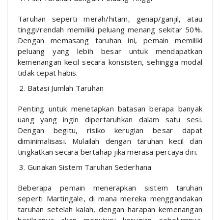
Taruhan seperti merah/hitam, genap/ganjil, atau
tinggi/rendah memiliki peluang menang sekitar 50%.
Dengan memasang taruhan ini, pemain memiliki
peluang yang lebih besar untuk mendapatkan
kemenangan kecil secara konsisten, sehingga modal
tidak cepat habis.
Batasi Jumlah Taruhan
Penting untuk menetapkan batasan berapa banyak
uang yang ingin dipertaruhkan dalam satu sesi.
Dengan begitu, risiko kerugian besar dapat
diminimalisasi. Mulailah dengan taruhan kecil dan
tingkatkan secara bertahap jika merasa percaya diri.
Gunakan Sistem Taruhan Sederhana
Beberapa pemain menerapkan sistem taruhan
seperti Martingale, di mana mereka menggandakan
taruhan setelah kalah, dengan harapan kemenangan
berikutnya akan menutupi kerugian sebelumnya.