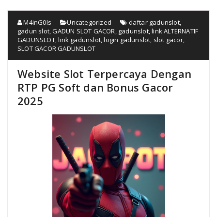
M4inG0ls
Uncategorized
daftar gadunslot
,
gadun slot
,
GADUN SLOT GACOR
,
gadunslot
,
link ALTERNATIF
GADUNSLOT
,
link gadunslot
,
login gadunslot
,
slot gacor
,
SLOT GACOR GADUNSLOT
Website Slot Terpercaya Dengan
RTP PG Soft dan Bonus Gacor
2025