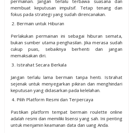
permainan. Jangan terlalu terbawa suasana dan
membuat keputusan impulsif. Tetap tenang dan
fokus pada strategi yang sudah direncanakan.
Bermain untuk Hiburan
Perlakukan permainan ini sebagai hiburan semata,
bukan sumber utama penghasilan. Jika merasa sudah
cukup puas, sebaiknya berhenti dan jangan
memaksakan diri.
Istirahat Secara Berkala
Jangan terlalu lama bermain tanpa henti. Istirahat
sejenak untuk menyegarkan pikiran dan menghindari
keputusan yang didasarkan pada kelelahan.
Pilih Platform Resmi dan Terpercaya
Pastikan platform tempat bermain roulette online
adalah resmi dan memiliki lisensi yang sah. Ini penting
untuk menjamin keamanan data dan uang Anda.