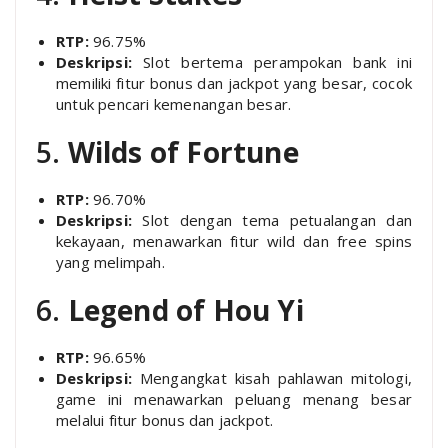
RTP:
96.75%
Deskripsi:
Slot bertema perampokan bank ini
memiliki fitur bonus dan jackpot yang besar, cocok
untuk pencari kemenangan besar.
5.
Wilds of Fortune
RTP:
96.70%
Deskripsi:
Slot dengan tema petualangan dan
kekayaan, menawarkan fitur wild dan free spins
yang melimpah.
6.
Legend of Hou Yi
RTP:
96.65%
Deskripsi:
Mengangkat kisah pahlawan mitologi,
game ini menawarkan peluang menang besar
melalui fitur bonus dan jackpot.