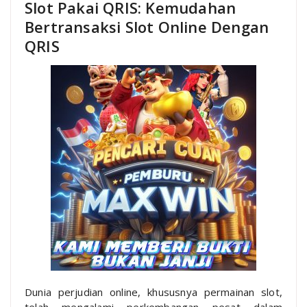
Slot Pakai QRIS: Kemudahan
Bertransaksi Slot Online Dengan
QRIS
Dunia perjudian online, khususnya permainan slot,
telah mengalami perkembangan pesat dalam