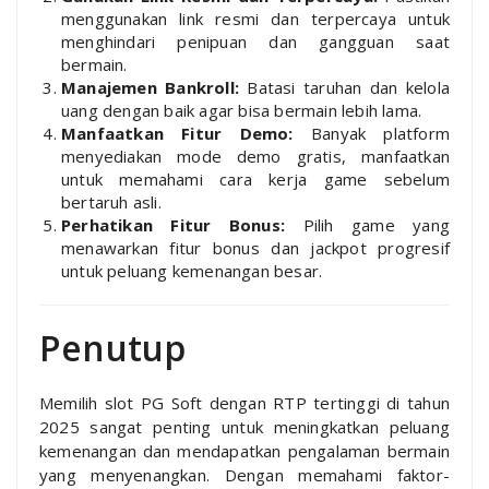
menggunakan link resmi dan terpercaya untuk
menghindari penipuan dan gangguan saat
bermain.
Manajemen Bankroll:
Batasi taruhan dan kelola
uang dengan baik agar bisa bermain lebih lama.
Manfaatkan Fitur Demo:
Banyak platform
menyediakan mode demo gratis, manfaatkan
untuk memahami cara kerja game sebelum
bertaruh asli.
Perhatikan Fitur Bonus:
Pilih game yang
menawarkan fitur bonus dan jackpot progresif
untuk peluang kemenangan besar.
Penutup
Memilih slot PG Soft dengan RTP tertinggi di tahun
2025 sangat penting untuk meningkatkan peluang
kemenangan dan mendapatkan pengalaman bermain
yang menyenangkan. Dengan memahami faktor-