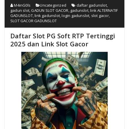
M4inG0ls
Uncategorized
daftar gadunslot
,
gadun slot
,
GADUN SLOT GACOR
,
gadunslot
,
link ALTERNATIF
GADUNSLOT
,
link gadunslot
,
login gadunslot
,
slot gacor
,
SLOT GACOR GADUNSLOT
Daftar Slot PG Soft RTP Tertinggi
2025 dan Link Slot Gacor