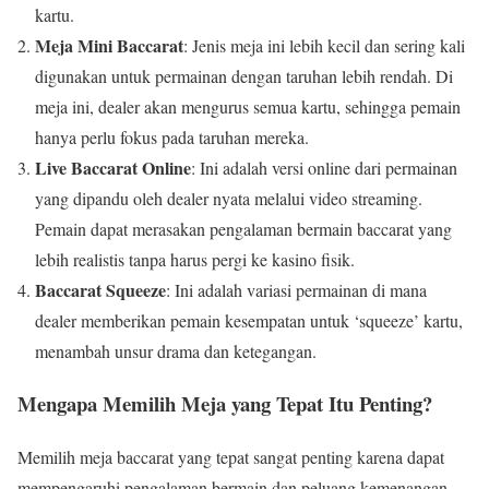
kartu.
Meja Mini Baccarat
: Jenis meja ini lebih kecil dan sering kali
digunakan untuk permainan dengan taruhan lebih rendah. Di
meja ini, dealer akan mengurus semua kartu, sehingga pemain
hanya perlu fokus pada taruhan mereka.
Live Baccarat Online
: Ini adalah versi online dari permainan
yang dipandu oleh dealer nyata melalui video streaming.
Pemain dapat merasakan pengalaman bermain baccarat yang
lebih realistis tanpa harus pergi ke kasino fisik.
Baccarat Squeeze
: Ini adalah variasi permainan di mana
dealer memberikan pemain kesempatan untuk ‘squeeze’ kartu,
menambah unsur drama dan ketegangan.
Mengapa Memilih Meja yang Tepat Itu Penting?
Memilih meja baccarat yang tepat sangat penting karena dapat
mempengaruhi pengalaman bermain dan peluang kemenangan