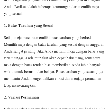
Anda. Berikut adalah beberapa keuntungan dari memilih meja
yang sesuai:
1.
Batas Taruhan yang Sesuai
Setiap meja baccarat memiliki batas taruhan yang berbeda.
Memilih meja dengan batas taruhan yang sesuai dengan anggaran
Anda sangat penting. Jika Anda memilih meja dengan batas yang
terlalu tinggi, Anda mungkin akan cepat habis uang, sementara
meja dengan batas rendah bisa memberikan Anda lebih banyak
waktu untuk bermain dan belajar. Batas taruhan yang sesuai juga
membantu Anda mengendalikan emosi dan menjaga permainan
tetap menyenangkan.
2.
Variasi Permainan
Beberapa tabel menawarkan variasi permainan yang berbeda. Jika