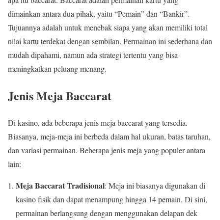
dimainkan antara dua pihak, yaitu “Pemain” dan “Bankir”.
Tujuannya adalah untuk menebak siapa yang akan memiliki total
nilai kartu terdekat dengan sembilan. Permainan ini sederhana dan
mudah dipahami, namun ada strategi tertentu yang bisa
meningkatkan peluang menang.
Jenis Meja Baccarat
Di kasino, ada beberapa jenis meja baccarat yang tersedia.
Biasanya, meja-meja ini berbeda dalam hal ukuran, batas taruhan,
dan variasi permainan. Beberapa jenis meja yang populer antara
lain:
Meja Baccarat Tradisional
: Meja ini biasanya digunakan di
kasino fisik dan dapat menampung hingga 14 pemain. Di sini,
permainan berlangsung dengan menggunakan delapan dek