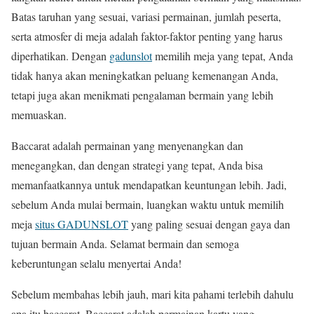
Batas taruhan yang sesuai, variasi permainan, jumlah peserta,
serta atmosfer di meja adalah faktor-faktor penting yang harus
diperhatikan. Dengan
gadunslot
memilih meja yang tepat, Anda
tidak hanya akan meningkatkan peluang kemenangan Anda,
tetapi juga akan menikmati pengalaman bermain yang lebih
memuaskan.
Baccarat adalah permainan yang menyenangkan dan
menegangkan, dan dengan strategi yang tepat, Anda bisa
memanfaatkannya untuk mendapatkan keuntungan lebih. Jadi,
sebelum Anda mulai bermain, luangkan waktu untuk memilih
meja
situs GADUNSLOT
yang paling sesuai dengan gaya dan
tujuan bermain Anda. Selamat bermain dan semoga
keberuntungan selalu menyertai Anda!
Sebelum membahas lebih jauh, mari kita pahami terlebih dahulu
apa itu baccarat. Baccarat adalah permainan kartu yang