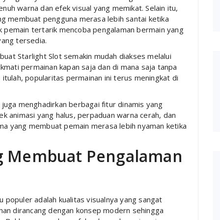
uh warna dan efek visual yang memikat. Selain itu,
ng membuat pengguna merasa lebih santai ketika
yak pemain tertarik mencoba pengalaman bermain yang
yang tersedia.
buat Starlight Slot semakin mudah diakses melalui
kmati permainan kapan saja dan di mana saja tanpa
tulah, popularitas permainan ini terus meningkat di
juga menghadirkan berbagai fitur dinamis yang
k animasi yang halus, perpaduan warna cerah, dan
utama yang membuat pemain merasa lebih nyaman ketika
ng Membuat Pengalaman
u populer adalah kualitas visualnya yang sangat
inan dirancang dengan konsep modern sehingga