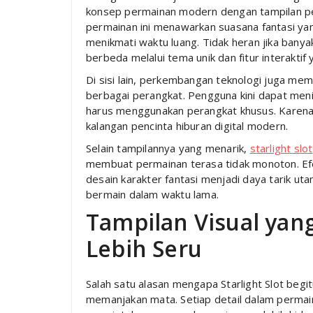
konsep permainan modern dengan tampilan pen
permainan ini menawarkan suasana fantasi ya
menikmati waktu luang. Tidak heran jika ban
berbeda melalui tema unik dan fitur interaktif 
Di sisi lain, perkembangan teknologi juga mem
berbagai perangkat. Pengguna kini dapat meni
harus menggunakan perangkat khusus. Karena i
kalangan pencinta hiburan digital modern.
Selain tampilannya yang menarik,
starlight slot
membuat permainan terasa tidak monoton. Efe
desain karakter fantasi menjadi daya tarik 
bermain dalam waktu lama.
Tampilan Visual ya
Lebih Seru
Salah satu alasan mengapa Starlight Slot begit
memanjakan mata. Setiap detail dalam perma