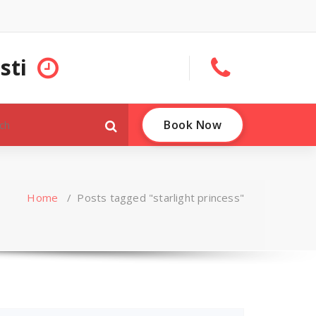
sti
Book Now
Home
/
Posts tagged "starlight princess"