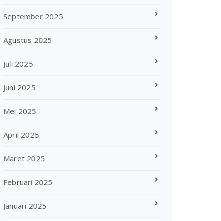
September 2025
Agustus 2025
Juli 2025
Juni 2025
Mei 2025
April 2025
Maret 2025
Februari 2025
Januari 2025