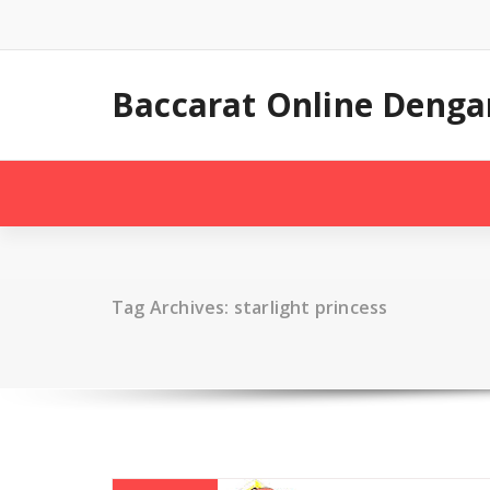
Skip
to
content
Baccarat Online Denga
Tag Archives: starlight princess