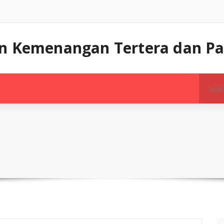
n Kemenangan Tertera dan Pa
Search
for: