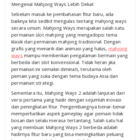
Mengenal Mahjong Ways Lebih Dekat
Sebelum masuk ke pembahasan fitur baru, ada
baiknya kita sedikit mengulas tentang mahjong ways
secara umum. Mahjong Ways merupakan salah satu
permainan slot mahjong yang mengadopsi tema
klasik dari permainan mahjong tradisional. Dengan
grafis yang menarik dan animasi yang halus,
mahjong
ways
mampu memberikan pengalaman bermain yang
berbeda dari slot konvensional. Tidak heran jika
permainan ini semakin diminati, terutama oleh
pemain yang suka dengan tema budaya Asia dan
permainan strategi.
Sementara itu, Mahjong Ways 2 adalah lanjutan dari
versi pertama yang hadir dengan sejumlah inovasi
dan peningkatan fitur. Pengembangnya benar-benar
memperhatikan aspek gameplay agar pemain tidak
bosan dan selalu merasa tertantang. Salah satu hal
yang membuat Mahjong Ways 2 berbeda adalah
hadirnya fitur baru yang bisa meningkatkan peluang