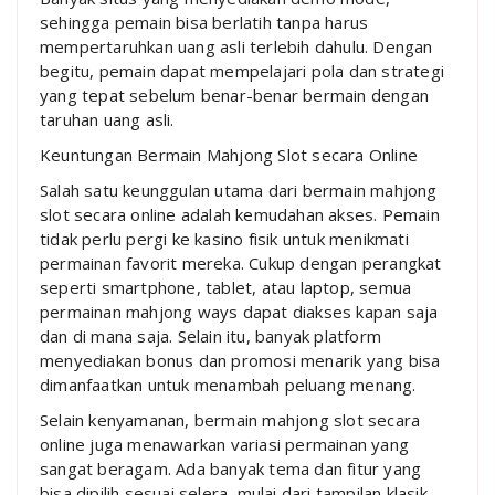
sehingga pemain bisa berlatih tanpa harus
mempertaruhkan uang asli terlebih dahulu. Dengan
begitu, pemain dapat mempelajari pola dan strategi
yang tepat sebelum benar-benar bermain dengan
taruhan uang asli.
Keuntungan Bermain Mahjong Slot secara Online
Salah satu keunggulan utama dari bermain mahjong
slot secara online adalah kemudahan akses. Pemain
tidak perlu pergi ke kasino fisik untuk menikmati
permainan favorit mereka. Cukup dengan perangkat
seperti smartphone, tablet, atau laptop, semua
permainan mahjong ways dapat diakses kapan saja
dan di mana saja. Selain itu, banyak platform
menyediakan bonus dan promosi menarik yang bisa
dimanfaatkan untuk menambah peluang menang.
Selain kenyamanan, bermain mahjong slot secara
online juga menawarkan variasi permainan yang
sangat beragam. Ada banyak tema dan fitur yang
bisa dipilih sesuai selera, mulai dari tampilan klasik