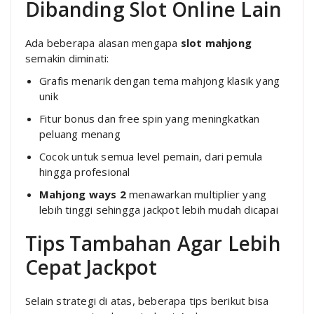
Dibanding Slot Online Lain
Ada beberapa alasan mengapa
slot mahjong
semakin diminati:
Grafis menarik dengan tema mahjong klasik yang
unik
Fitur bonus dan free spin yang meningkatkan
peluang menang
Cocok untuk semua level pemain, dari pemula
hingga profesional
Mahjong ways 2
menawarkan multiplier yang
lebih tinggi sehingga jackpot lebih mudah dicapai
Tips Tambahan Agar Lebih
Cepat Jackpot
Selain strategi di atas, beberapa tips berikut bisa