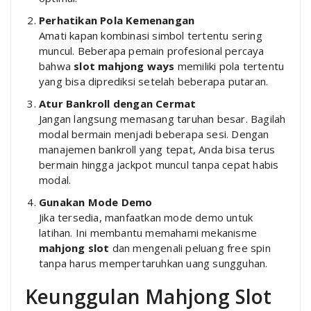
Perhatikan Pola Kemenangan
Amati kapan kombinasi simbol tertentu sering
muncul. Beberapa pemain profesional percaya
bahwa
slot mahjong ways
memiliki pola tertentu
yang bisa diprediksi setelah beberapa putaran.
Atur Bankroll dengan Cermat
Jangan langsung memasang taruhan besar. Bagilah
modal bermain menjadi beberapa sesi. Dengan
manajemen bankroll yang tepat, Anda bisa terus
bermain hingga jackpot muncul tanpa cepat habis
modal.
Gunakan Mode Demo
Jika tersedia, manfaatkan mode demo untuk
latihan. Ini membantu memahami mekanisme
mahjong slot
dan mengenali peluang free spin
tanpa harus mempertaruhkan uang sungguhan.
Keunggulan Mahjong Slot