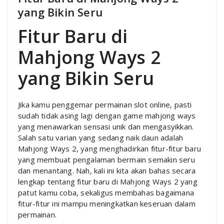
yang Bikin Seru
Fitur Baru di
Mahjong Ways 2
yang Bikin Seru
Jika kamu penggemar permainan slot online, pasti
sudah tidak asing lagi dengan game mahjong ways
yang menawarkan sensasi unik dan mengasyikkan.
Salah satu varian yang sedang naik daun adalah
Mahjong Ways 2, yang menghadirkan fitur-fitur baru
yang membuat pengalaman bermain semakin seru
dan menantang. Nah, kali ini kita akan bahas secara
lengkap tentang fitur baru di Mahjong Ways 2 yang
patut kamu coba, sekaligus membahas bagaimana
fitur-fitur ini mampu meningkatkan keseruan dalam
permainan.