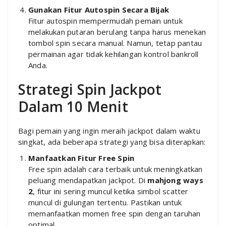
Gunakan Fitur Autospin Secara Bijak
Fitur autospin mempermudah pemain untuk
melakukan putaran berulang tanpa harus menekan
tombol spin secara manual. Namun, tetap pantau
permainan agar tidak kehilangan kontrol bankroll
Anda.
Strategi Spin Jackpot
Dalam 10 Menit
Bagi pemain yang ingin meraih jackpot dalam waktu
singkat, ada beberapa strategi yang bisa diterapkan:
Manfaatkan Fitur Free Spin
Free spin adalah cara terbaik untuk meningkatkan
peluang mendapatkan jackpot. Di
mahjong ways
2
, fitur ini sering muncul ketika simbol scatter
muncul di gulungan tertentu. Pastikan untuk
memanfaatkan momen free spin dengan taruhan
optimal.