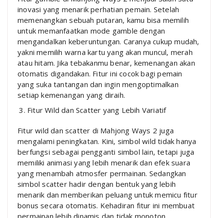
inovasi yang menarik perhatian pemain. Setelah
memenangkan sebuah putaran, kamu bisa memilih
untuk memanfaatkan mode gamble dengan
mengandalkan keberuntungan. Caranya cukup mudah,
yakni memilih warna kartu yang akan muncul, merah
atau hitam. Jika tebakanmu benar, kemenangan akan
otomatis digandakan. Fitur ini cocok bagi pemain
yang suka tantangan dan ingin mengoptimalkan
setiap kemenangan yang diraih.
Fitur Wild dan Scatter yang Lebih Variatif
Fitur wild dan scatter di Mahjong Ways 2 juga
mengalami peningkatan. Kini, simbol wild tidak hanya
berfungsi sebagai pengganti simbol lain, tetapi juga
memiliki animasi yang lebih menarik dan efek suara
yang menambah atmosfer permainan. Sedangkan
simbol scatter hadir dengan bentuk yang lebih
menarik dan memberikan peluang untuk memicu fitur
bonus secara otomatis. Kehadiran fitur ini membuat
permainan lebih dinamis dan tidak monoton.