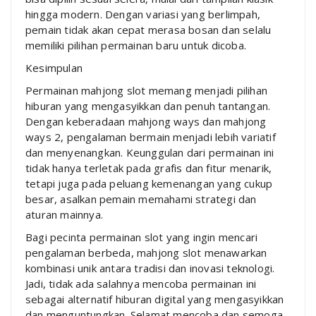
hingga modern. Dengan variasi yang berlimpah,
pemain tidak akan cepat merasa bosan dan selalu
memiliki pilihan permainan baru untuk dicoba.
Kesimpulan
Permainan mahjong slot memang menjadi pilihan
hiburan yang mengasyikkan dan penuh tantangan.
Dengan keberadaan mahjong ways dan mahjong
ways 2, pengalaman bermain menjadi lebih variatif
dan menyenangkan. Keunggulan dari permainan ini
tidak hanya terletak pada grafis dan fitur menarik,
tetapi juga pada peluang kemenangan yang cukup
besar, asalkan pemain memahami strategi dan
aturan mainnya.
Bagi pecinta permainan slot yang ingin mencari
pengalaman berbeda, mahjong slot menawarkan
kombinasi unik antara tradisi dan inovasi teknologi.
Jadi, tidak ada salahnya mencoba permainan ini
sebagai alternatif hiburan digital yang mengasyikkan
dan menguntungkan. Selamat mencoba dan semoga