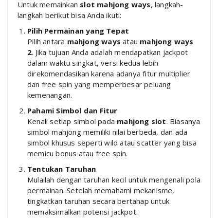
Untuk memainkan
slot mahjong ways
, langkah-
langkah berikut bisa Anda ikuti:
Pilih Permainan yang Tepat
Pilih antara
mahjong ways
atau
mahjong ways
2
. Jika tujuan Anda adalah mendapatkan jackpot
dalam waktu singkat, versi kedua lebih
direkomendasikan karena adanya fitur multiplier
dan free spin yang memperbesar peluang
kemenangan.
Pahami Simbol dan Fitur
Kenali setiap simbol pada
mahjong slot
. Biasanya
simbol mahjong memiliki nilai berbeda, dan ada
simbol khusus seperti wild atau scatter yang bisa
memicu bonus atau free spin.
Tentukan Taruhan
Mulailah dengan taruhan kecil untuk mengenali pola
permainan. Setelah memahami mekanisme,
tingkatkan taruhan secara bertahap untuk
memaksimalkan potensi jackpot.