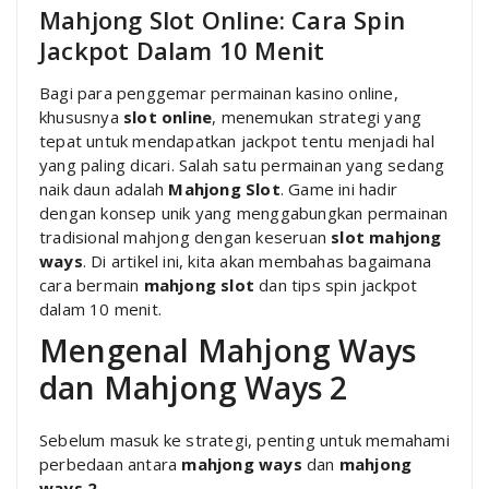
Mahjong Slot Online: Cara Spin
Jackpot Dalam 10 Menit
Bagi para penggemar permainan kasino online,
khususnya
slot online
, menemukan strategi yang
tepat untuk mendapatkan jackpot tentu menjadi hal
yang paling dicari. Salah satu permainan yang sedang
naik daun adalah
Mahjong Slot
. Game ini hadir
dengan konsep unik yang menggabungkan permainan
tradisional mahjong dengan keseruan
slot mahjong
ways
. Di artikel ini, kita akan membahas bagaimana
cara bermain
mahjong slot
dan tips spin jackpot
dalam 10 menit.
Mengenal Mahjong Ways
dan Mahjong Ways 2
Sebelum masuk ke strategi, penting untuk memahami
perbedaan antara
mahjong ways
dan
mahjong
ways 2
.