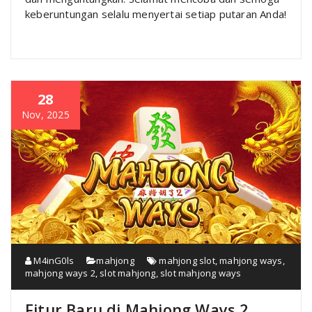
keberuntungan selalu menyertai setiap putaran Anda!
28
Nov, 2025
M4inG0ls
mahjong
mahjong slot
,
mahjong ways
,
mahjong ways 2
,
slot mahjong
,
slot mahjong ways
Fitur Baru di Mahjong Ways 2