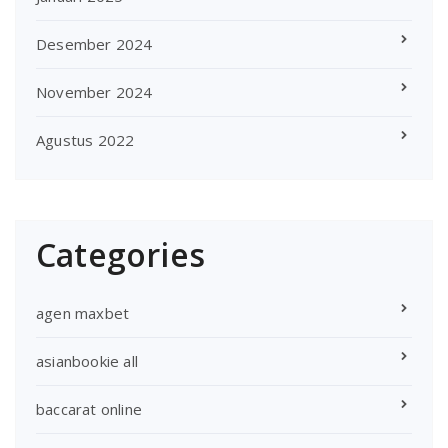
Desember 2024
November 2024
Agustus 2022
Categories
agen maxbet
asianbookie all
baccarat online