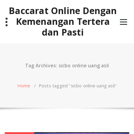
Skip
Baccarat Online Dengan
to
content
Kemenangan Tertera
dan Pasti
Tag Archives: sicbo online uang asli
Home
/
Posts tagged "sicbo online uang asli"