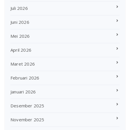
Juli 2026
Juni 2026
Mei 2026
April 2026
Maret 2026
Februari 2026
Januari 2026
Desember 2025
November 2025