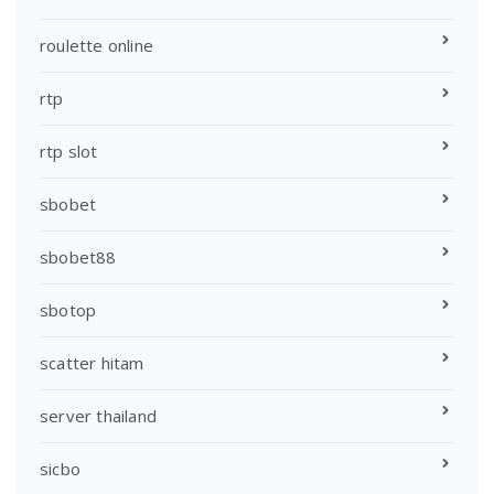
roulette online
rtp
rtp slot
sbobet
sbobet88
sbotop
scatter hitam
server thailand
sicbo