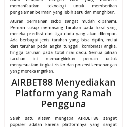
memanfaatkan teknologi untuk memberikan
pengalaman bermain yang lebih seru dan menghibur.
Aturan permainan sicbo sangat mudah dipahami.
Pemain cukup memasang taruhan pada hasil yang
mereka prediksi dari tiga dadu yang akan dilempar.
Ada berbagai jenis taruhan yang bisa dipilih, mulai
dari taruhan pada angka tunggal, kombinasi angka,
hingga taruhan pada total nilai dadu. Semua pilihan
taruhan ini memungkinkan pemain untuk
menyesuaikan tingkat risiko dan potensi kemenangan
yang mereka inginkan.
AIRBET88 Menyediakan
Platform yang Ramah
Pengguna
Salah satu alasan mengapa AIRBET88 sangat
populer adalah karena platformnya yang sangat