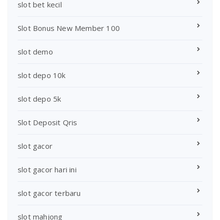
slot bet kecil
Slot Bonus New Member 100
slot demo
slot depo 10k
slot depo 5k
Slot Deposit Qris
slot gacor
slot gacor hari ini
slot gacor terbaru
slot mahjong