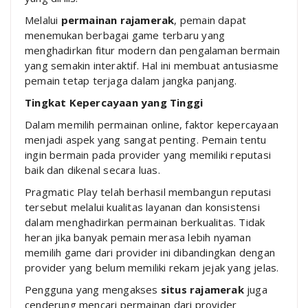
Melalui
permainan rajamerak
, pemain dapat
menemukan berbagai game terbaru yang
menghadirkan fitur modern dan pengalaman bermain
yang semakin interaktif. Hal ini membuat antusiasme
pemain tetap terjaga dalam jangka panjang.
Tingkat Kepercayaan yang Tinggi
Dalam memilih permainan online, faktor kepercayaan
menjadi aspek yang sangat penting. Pemain tentu
ingin bermain pada provider yang memiliki reputasi
baik dan dikenal secara luas.
Pragmatic Play telah berhasil membangun reputasi
tersebut melalui kualitas layanan dan konsistensi
dalam menghadirkan permainan berkualitas. Tidak
heran jika banyak pemain merasa lebih nyaman
memilih game dari provider ini dibandingkan dengan
provider yang belum memiliki rekam jejak yang jelas.
Pengguna yang mengakses
situs rajamerak
juga
cenderung mencari permainan dari provider