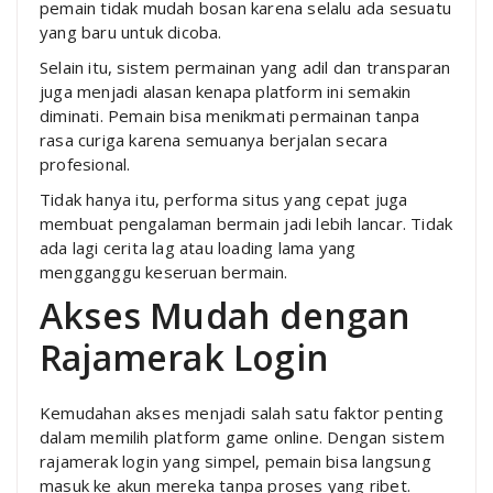
pemain tidak mudah bosan karena selalu ada sesuatu
yang baru untuk dicoba.
Selain itu, sistem permainan yang adil dan transparan
juga menjadi alasan kenapa platform ini semakin
diminati. Pemain bisa menikmati permainan tanpa
rasa curiga karena semuanya berjalan secara
profesional.
Tidak hanya itu, performa situs yang cepat juga
membuat pengalaman bermain jadi lebih lancar. Tidak
ada lagi cerita lag atau loading lama yang
mengganggu keseruan bermain.
Akses Mudah dengan
Rajamerak Login
Kemudahan akses menjadi salah satu faktor penting
dalam memilih platform game online. Dengan sistem
rajamerak login yang simpel, pemain bisa langsung
masuk ke akun mereka tanpa proses yang ribet.