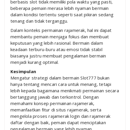
berbasis slot tidak memiliki pola waktu yang pasti,
beberapa pemain merasa lebih nyaman bermain
dalam kondisi tertentu seperti saat pikiran sedang
tenang dan tidak terganggu.
Dalam konteks permainan rajamerak, hal ini dapat
membantu pemain menjaga fokus dan membuat
keputusan yang lebih rasional. Bermain dalam
keadaan terburu-buru atau emosi tidak stabil
biasanya justru membuat pengalaman bermain
menjadi kurang optimal.
Kesimpulan
Mengatur strategi dalam bermain Slot777 bukan
hanya tentang mencari cara untuk menang, tetapi
lebih kepada bagaimana menikmati permainan secara
bertanggung jawab dan terkontrol. Dengan
memahami konsep permainan rajamerak,
memanfaatkan fitur di situs rajamerak, serta
mengelola proses rajamerak login dan rajamerak
daftar dengan baik, pemain dapat menciptakan
pengalaman bermain yang lebih nyaman.