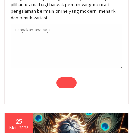
pilihan utama bagi banyak pemain yang mencari
pengalaman bermain online yang modern, menarik,
dan penuh variasi.
25
Mei, 2026