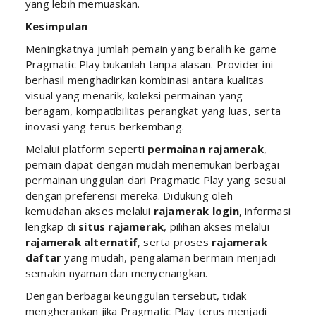
yang lebih memuaskan.
Kesimpulan
Meningkatnya jumlah pemain yang beralih ke game
Pragmatic Play bukanlah tanpa alasan. Provider ini
berhasil menghadirkan kombinasi antara kualitas
visual yang menarik, koleksi permainan yang
beragam, kompatibilitas perangkat yang luas, serta
inovasi yang terus berkembang.
Melalui platform seperti
permainan rajamerak
,
pemain dapat dengan mudah menemukan berbagai
permainan unggulan dari Pragmatic Play yang sesuai
dengan preferensi mereka. Didukung oleh
kemudahan akses melalui
rajamerak login
, informasi
lengkap di
situs rajamerak
, pilihan akses melalui
rajamerak alternatif
, serta proses
rajamerak
daftar
yang mudah, pengalaman bermain menjadi
semakin nyaman dan menyenangkan.
Dengan berbagai keunggulan tersebut, tidak
mengherankan jika Pragmatic Play terus menjadi