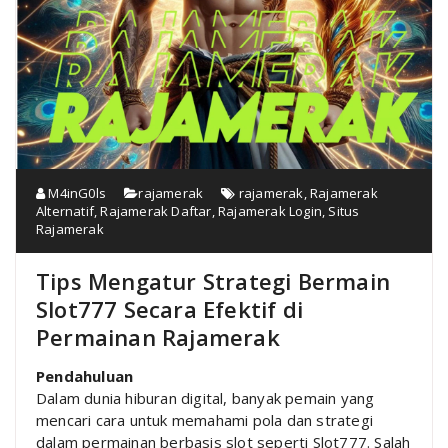
M4inG0ls
rajamerak
rajamerak
,
Rajamerak
Alternatif
,
Rajamerak Daftar
,
Rajamerak Login
,
Situs
Rajamerak
Tips Mengatur Strategi Bermain
Slot777 Secara Efektif di
Permainan Rajamerak
Pendahuluan
Dalam dunia hiburan digital, banyak pemain yang
mencari cara untuk memahami pola dan strategi
dalam permainan berbasis slot seperti Slot777. Salah