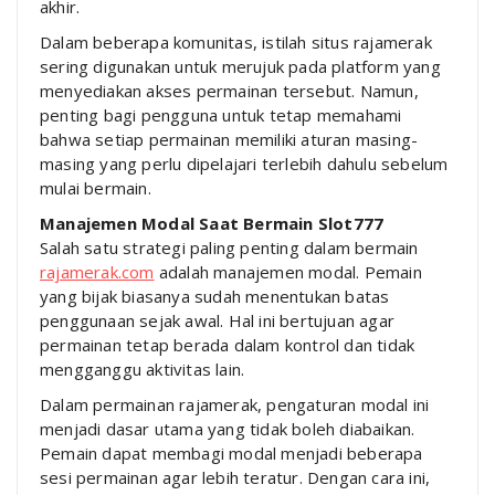
akhir.
Dalam beberapa komunitas, istilah situs rajamerak
sering digunakan untuk merujuk pada platform yang
menyediakan akses permainan tersebut. Namun,
penting bagi pengguna untuk tetap memahami
bahwa setiap permainan memiliki aturan masing-
masing yang perlu dipelajari terlebih dahulu sebelum
mulai bermain.
Manajemen Modal Saat Bermain Slot777
Salah satu strategi paling penting dalam bermain
rajamerak.com
adalah manajemen modal. Pemain
yang bijak biasanya sudah menentukan batas
penggunaan sejak awal. Hal ini bertujuan agar
permainan tetap berada dalam kontrol dan tidak
mengganggu aktivitas lain.
Dalam permainan rajamerak, pengaturan modal ini
menjadi dasar utama yang tidak boleh diabaikan.
Pemain dapat membagi modal menjadi beberapa
sesi permainan agar lebih teratur. Dengan cara ini,