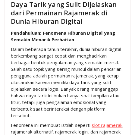
Daya Tarik yang Sulit Dijelaskan
dari Permainan Rajamerak di
Dunia Hiburan Digital
Pendahuluan: Fenomena Hiburan Digital yang
Semakin Menarik Perhatian
Dalam beberapa tahun terakhir, dunia hiburan digital
berkembang sangat cepat dan menghadirkan
berbagai bentuk pengalaman yang semakin imersif.
Salah satu topik yang sering muncul dalam pencarian
pengguna adalah permainan rajamerak, yang kerap
dibicarakan karena memiliki daya tarik yang sulit
dijelaskan secara logis. Banyak orang menganggap
bahwa daya tarik ini bukan hanya soal tampilan atau
fitur, tetapi juga pengalaman emosional yang
terbentuk saat berinteraksi dengan platform
tersebut.
Fenomena ini membuat istilah seperti
slot rajamerak
,
rajamerak alternatif, rajamerak login, dan rajamerak