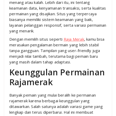
menang atau kalah. Lebih dari itu, ini tentang
keamanan data, kenyamanan transaksi, serta kualitas
permainan yang disajikan. Situs yang terpercaya
biasanya memiliki sistem keamanan yang baik,
layanan pelanggan responsif, serta variasi permainan
yang menarik.
Dengan memilih situs seperti
Raja Merak
, kamu bisa
merasakan pengalaman bermain yang lebih stabil
tanpa gangguan. Tampilan yang user-friendly juga
menjadi nilai tambah, terutama bagi pemain baru
yang masih dalam tahap adaptasi.
Keunggulan Permainan
Rajamerak
Banyak pemain yang mulai beralih ke permainan
rajamerak karena berbagai keunggulan yang
ditawarkan. Salah satunya adalah variasi game yang
lengkap dan terus diperbarui. Hal ini membuat