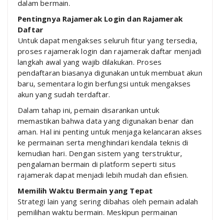
dalam bermain.
Pentingnya Rajamerak Login dan Rajamerak
Daftar
Untuk dapat mengakses seluruh fitur yang tersedia,
proses rajamerak login dan rajamerak daftar menjadi
langkah awal yang wajib dilakukan. Proses
pendaftaran biasanya digunakan untuk membuat akun
baru, sementara login berfungsi untuk mengakses
akun yang sudah terdaftar.
Dalam tahap ini, pemain disarankan untuk
memastikan bahwa data yang digunakan benar dan
aman. Hal ini penting untuk menjaga kelancaran akses
ke permainan serta menghindari kendala teknis di
kemudian hari. Dengan sistem yang terstruktur,
pengalaman bermain di platform seperti situs
rajamerak dapat menjadi lebih mudah dan efisien.
Memilih Waktu Bermain yang Tepat
Strategi lain yang sering dibahas oleh pemain adalah
pemilihan waktu bermain. Meskipun permainan