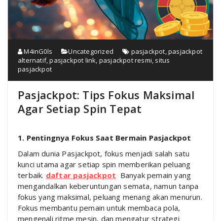
M4inG0ls
Uncategorized
pasjackpot
,
pasjackpot
alternatif
,
pasjackpot link
,
pasjackpot resmi
,
situs
pasjackpot
Pasjackpot: Tips Fokus Maksimal
Agar Setiap Spin Tepat
1. Pentingnya Fokus Saat Bermain Pasjackpot
Dalam dunia Pasjackpot, fokus menjadi salah satu
kunci utama agar setiap spin memberikan peluang
terbaik.
daftar pasjackpot
Banyak pemain yang
mengandalkan keberuntungan semata, namun tanpa
fokus yang maksimal, peluang menang akan menurun.
Fokus membantu pemain untuk membaca pola,
mengenali ritme mesin, dan mengatur strategi