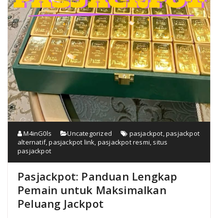
M4inG0ls
Uncategorized
pasjackpot
,
pasjackpot
alternatif
,
pasjackpot link
,
pasjackpot resmi
,
situs
pasjackpot
Pasjackpot: Panduan Lengkap
Pemain untuk Maksimalkan
Peluang Jackpot