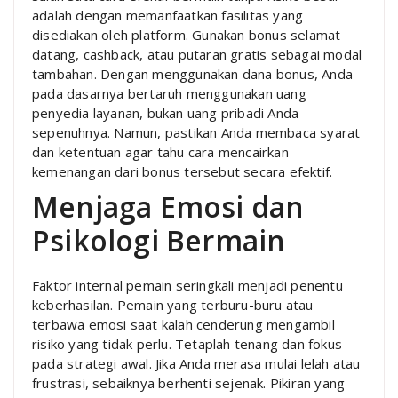
adalah dengan memanfaatkan fasilitas yang
disediakan oleh platform. Gunakan bonus selamat
datang, cashback, atau putaran gratis sebagai modal
tambahan. Dengan menggunakan dana bonus, Anda
pada dasarnya bertaruh menggunakan uang
penyedia layanan, bukan uang pribadi Anda
sepenuhnya. Namun, pastikan Anda membaca syarat
dan ketentuan agar tahu cara mencairkan
kemenangan dari bonus tersebut secara efektif.
Menjaga Emosi dan
Psikologi Bermain
Faktor internal pemain seringkali menjadi penentu
keberhasilan. Pemain yang terburu-buru atau
terbawa emosi saat kalah cenderung mengambil
risiko yang tidak perlu. Tetaplah tenang dan fokus
pada strategi awal. Jika Anda merasa mulai lelah atau
frustrasi, sebaiknya berhenti sejenak. Pikiran yang