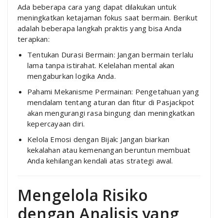
Ada beberapa cara yang dapat dilakukan untuk
meningkatkan ketajaman fokus saat bermain. Berikut
adalah beberapa langkah praktis yang bisa Anda
terapkan:
Tentukan Durasi Bermain: Jangan bermain terlalu
lama tanpa istirahat. Kelelahan mental akan
mengaburkan logika Anda.
Pahami Mekanisme Permainan: Pengetahuan yang
mendalam tentang aturan dan fitur di Pasjackpot
akan mengurangi rasa bingung dan meningkatkan
kepercayaan diri.
Kelola Emosi dengan Bijak: Jangan biarkan
kekalahan atau kemenangan beruntun membuat
Anda kehilangan kendali atas strategi awal.
Mengelola Risiko
dengan Analisis yang