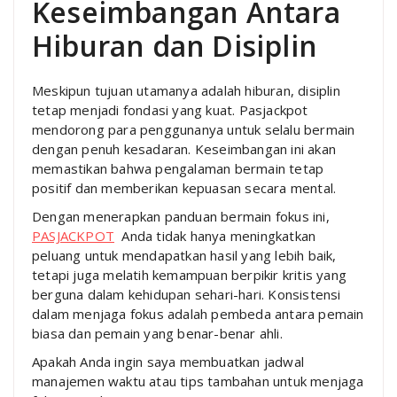
Keseimbangan Antara
Hiburan dan Disiplin
Meskipun tujuan utamanya adalah hiburan, disiplin
tetap menjadi fondasi yang kuat. Pasjackpot
mendorong para penggunanya untuk selalu bermain
dengan penuh kesadaran. Keseimbangan ini akan
memastikan bahwa pengalaman bermain tetap
positif dan memberikan kepuasan secara mental.
Dengan menerapkan panduan bermain fokus ini,
PASJACKPOT
Anda tidak hanya meningkatkan
peluang untuk mendapatkan hasil yang lebih baik,
tetapi juga melatih kemampuan berpikir kritis yang
berguna dalam kehidupan sehari-hari. Konsistensi
dalam menjaga fokus adalah pembeda antara pemain
biasa dan pemain yang benar-benar ahli.
Apakah Anda ingin saya membuatkan jadwal
manajemen waktu atau tips tambahan untuk menjaga