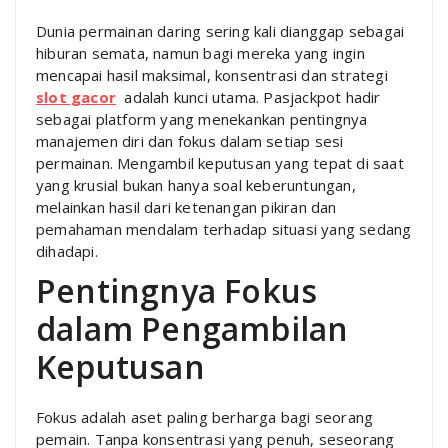
Dunia permainan daring sering kali dianggap sebagai
hiburan semata, namun bagi mereka yang ingin
mencapai hasil maksimal, konsentrasi dan strategi
slot gacor
adalah kunci utama. Pasjackpot hadir
sebagai platform yang menekankan pentingnya
manajemen diri dan fokus dalam setiap sesi
permainan. Mengambil keputusan yang tepat di saat
yang krusial bukan hanya soal keberuntungan,
melainkan hasil dari ketenangan pikiran dan
pemahaman mendalam terhadap situasi yang sedang
dihadapi.
Pentingnya Fokus
dalam Pengambilan
Keputusan
Fokus adalah aset paling berharga bagi seorang
pemain. Tanpa konsentrasi yang penuh, seseorang