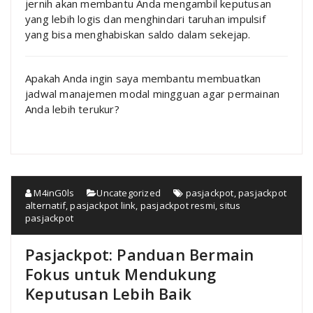
jernih akan membantu Anda mengambil keputusan
yang lebih logis dan menghindari taruhan impulsif
yang bisa menghabiskan saldo dalam sekejap.
Apakah Anda ingin saya membantu membuatkan
jadwal manajemen modal mingguan agar permainan
Anda lebih terukur?
M4inG0ls
Uncategorized
pasjackpot
,
pasjackpot
alternatif
,
pasjackpot link
,
pasjackpot resmi
,
situs
pasjackpot
Pasjackpot: Panduan Bermain
Fokus untuk Mendukung
Keputusan Lebih Baik