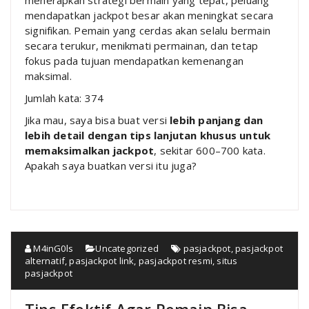
menerapkan strategi bermain yang tepat, peluang
mendapatkan jackpot besar akan meningkat secara
signifikan. Pemain yang cerdas akan selalu bermain
secara terukur, menikmati permainan, dan tetap
fokus pada tujuan mendapatkan kemenangan
maksimal.
Jumlah kata: 374
Jika mau, saya bisa buat versi
lebih panjang dan
lebih detail dengan tips lanjutan khusus untuk
memaksimalkan jackpot
, sekitar 600–700 kata.
Apakah saya buatkan versi itu juga?
M4inG0ls
Uncategorized
pasjackpot
,
pasjackpot
alternatif
,
pasjackpot link
,
pasjackpot resmi
,
situs
pasjackpot