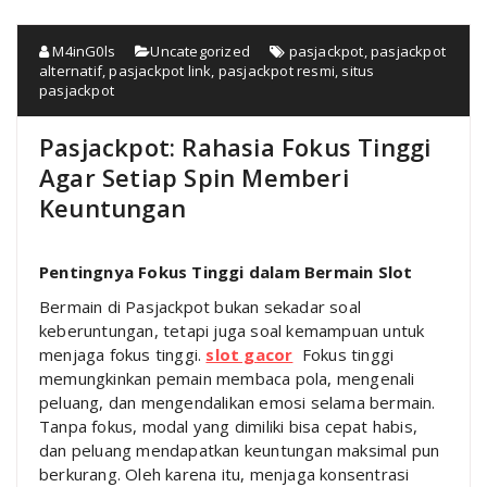
M4inG0ls
Uncategorized
pasjackpot
,
pasjackpot
alternatif
,
pasjackpot link
,
pasjackpot resmi
,
situs
pasjackpot
Pasjackpot: Rahasia Fokus Tinggi
Agar Setiap Spin Memberi
Keuntungan
Pentingnya Fokus Tinggi dalam Bermain Slot
Bermain di Pasjackpot bukan sekadar soal
keberuntungan, tetapi juga soal kemampuan untuk
menjaga fokus tinggi.
slot gacor
Fokus tinggi
memungkinkan pemain membaca pola, mengenali
peluang, dan mengendalikan emosi selama bermain.
Tanpa fokus, modal yang dimiliki bisa cepat habis,
dan peluang mendapatkan keuntungan maksimal pun
berkurang. Oleh karena itu, menjaga konsentrasi