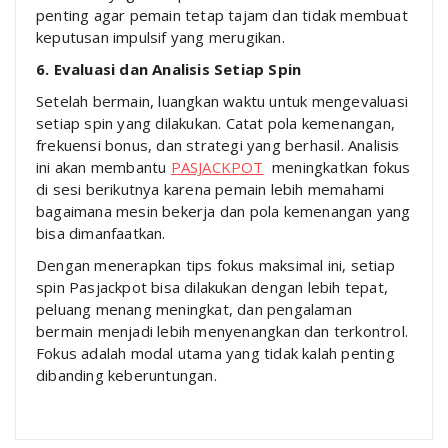
penting agar pemain tetap tajam dan tidak membuat
keputusan impulsif yang merugikan.
6. Evaluasi dan Analisis Setiap Spin
Setelah bermain, luangkan waktu untuk mengevaluasi
setiap spin yang dilakukan. Catat pola kemenangan,
frekuensi bonus, dan strategi yang berhasil. Analisis
ini akan membantu
PASJACKPOT
meningkatkan fokus
di sesi berikutnya karena pemain lebih memahami
bagaimana mesin bekerja dan pola kemenangan yang
bisa dimanfaatkan.
Dengan menerapkan tips fokus maksimal ini, setiap
spin Pasjackpot bisa dilakukan dengan lebih tepat,
peluang menang meningkat, dan pengalaman
bermain menjadi lebih menyenangkan dan terkontrol.
Fokus adalah modal utama yang tidak kalah penting
dibanding keberuntungan.