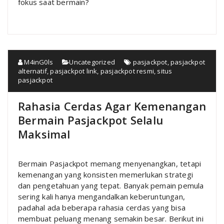
fokus saat bermain?
M4inG0ls
Uncategorized
pasjackpot
,
pasjackpot
alternatif
,
pasjackpot link
,
pasjackpot resmi
,
situs
pasjackpot
Rahasia Cerdas Agar Kemenangan
Bermain Pasjackpot Selalu
Maksimal
Bermain Pasjackpot memang menyenangkan, tetapi
kemenangan yang konsisten memerlukan strategi
dan pengetahuan yang tepat. Banyak pemain pemula
sering kali hanya mengandalkan keberuntungan,
padahal ada beberapa rahasia cerdas yang bisa
membuat peluang menang semakin besar. Berikut ini