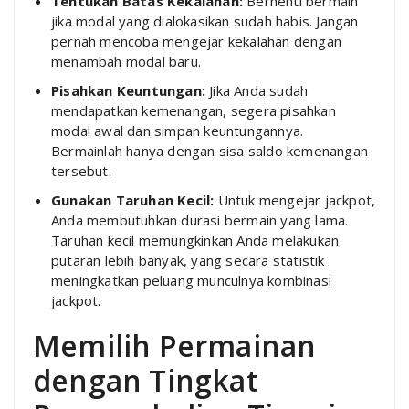
Tentukan Batas Kekalahan:
Berhenti bermain
jika modal yang dialokasikan sudah habis. Jangan
pernah mencoba mengejar kekalahan dengan
menambah modal baru.
Pisahkan Keuntungan:
Jika Anda sudah
mendapatkan kemenangan, segera pisahkan
modal awal dan simpan keuntungannya.
Bermainlah hanya dengan sisa saldo kemenangan
tersebut.
Gunakan Taruhan Kecil:
Untuk mengejar jackpot,
Anda membutuhkan durasi bermain yang lama.
Taruhan kecil memungkinkan Anda melakukan
putaran lebih banyak, yang secara statistik
meningkatkan peluang munculnya kombinasi
jackpot.
Memilih Permainan
dengan Tingkat