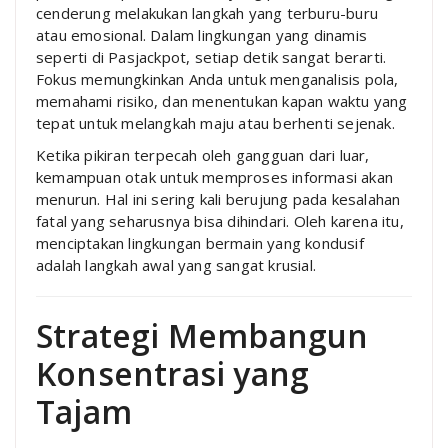
cenderung melakukan langkah yang terburu-buru
atau emosional. Dalam lingkungan yang dinamis
seperti di Pasjackpot, setiap detik sangat berarti.
Fokus memungkinkan Anda untuk menganalisis pola,
memahami risiko, dan menentukan kapan waktu yang
tepat untuk melangkah maju atau berhenti sejenak.
Ketika pikiran terpecah oleh gangguan dari luar,
kemampuan otak untuk memproses informasi akan
menurun. Hal ini sering kali berujung pada kesalahan
fatal yang seharusnya bisa dihindari. Oleh karena itu,
menciptakan lingkungan bermain yang kondusif
adalah langkah awal yang sangat krusial.
Strategi Membangun
Konsentrasi yang
Tajam