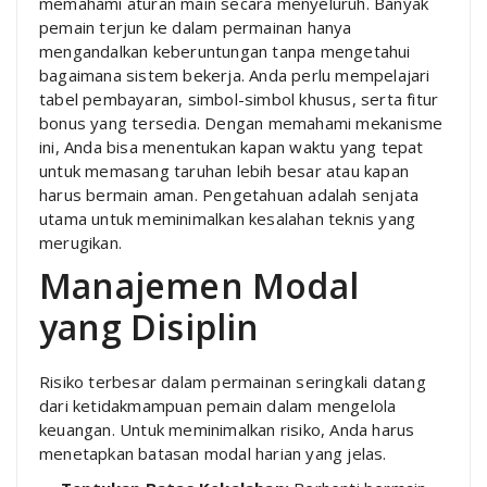
memahami aturan main secara menyeluruh. Banyak
pemain terjun ke dalam permainan hanya
mengandalkan keberuntungan tanpa mengetahui
bagaimana sistem bekerja. Anda perlu mempelajari
tabel pembayaran, simbol-simbol khusus, serta fitur
bonus yang tersedia. Dengan memahami mekanisme
ini, Anda bisa menentukan kapan waktu yang tepat
untuk memasang taruhan lebih besar atau kapan
harus bermain aman. Pengetahuan adalah senjata
utama untuk meminimalkan kesalahan teknis yang
merugikan.
Manajemen Modal
yang Disiplin
Risiko terbesar dalam permainan seringkali datang
dari ketidakmampuan pemain dalam mengelola
keuangan. Untuk meminimalkan risiko, Anda harus
menetapkan batasan modal harian yang jelas.