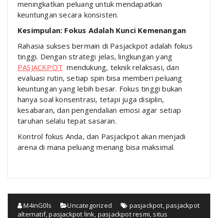
meningkatkan peluang untuk mendapatkan
keuntungan secara konsisten.
Kesimpulan: Fokus Adalah Kunci Kemenangan
Rahasia sukses bermain di Pasjackpot adalah fokus
tinggi. Dengan strategi jelas, lingkungan yang
PASJACKPOT
mendukung, teknik relaksasi, dan
evaluasi rutin, setiap spin bisa memberi peluang
keuntungan yang lebih besar. Fokus tinggi bukan
hanya soal konsentrasi, tetapi juga disiplin,
kesabaran, dan pengendalian emosi agar setiap
taruhan selalu tepat sasaran.
Kontrol fokus Anda, dan Pasjackpot akan menjadi
arena di mana peluang menang bisa maksimal.
M4inG0ls
Uncategorized
pasjackpot
,
pasjackpot
alternatif
,
pasjackpot link
,
pasjackpot resmi
,
situs