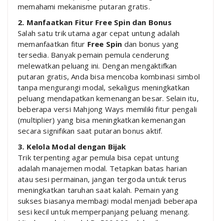
memahami mekanisme putaran gratis.
2. Manfaatkan Fitur Free Spin dan Bonus
Salah satu trik utama agar cepat untung adalah
memanfaatkan fitur
Free Spin
dan bonus yang
tersedia. Banyak pemain pemula cenderung
melewatkan peluang ini. Dengan mengaktifkan
putaran gratis, Anda bisa mencoba kombinasi simbol
tanpa mengurangi modal, sekaligus meningkatkan
peluang mendapatkan kemenangan besar. Selain itu,
beberapa versi Mahjong Ways memiliki fitur pengali
(multiplier) yang bisa meningkatkan kemenangan
secara signifikan saat putaran bonus aktif.
3. Kelola Modal dengan Bijak
Trik terpenting agar pemula bisa cepat untung
adalah manajemen modal. Tetapkan batas harian
atau sesi permainan, jangan tergoda untuk terus
meningkatkan taruhan saat kalah. Pemain yang
sukses biasanya membagi modal menjadi beberapa
sesi kecil untuk memperpanjang peluang menang.