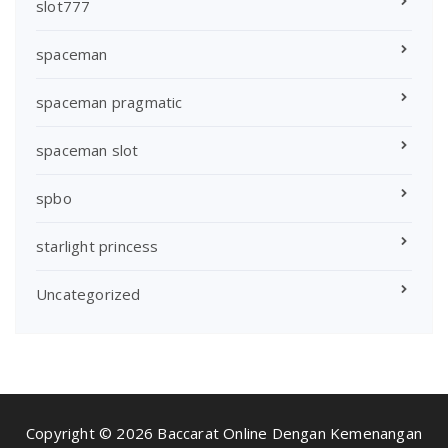
slot777
spaceman
spaceman pragmatic
spaceman slot
spbo
starlight princess
Uncategorized
Copyright © 2026 Baccarat Online Dengan Kemenangan