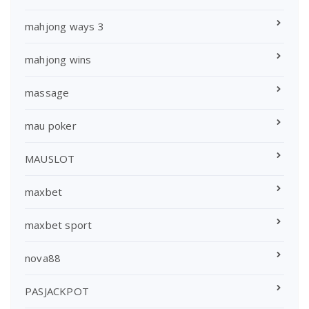
mahjong ways 3
mahjong wins
massage
mau poker
MAUSLOT
maxbet
maxbet sport
nova88
PASJACKPOT