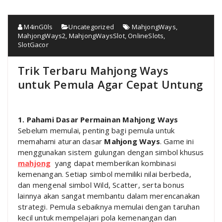
M4inG0ls
Uncategorized
MahjongWays
,
MahjongWays2
,
MahjongWaysSlot
,
OnlineSlots
,
SlotGacor
Trik Terbaru Mahjong Ways
untuk Pemula Agar Cepat Untung
1. Pahami Dasar Permainan Mahjong Ways
Sebelum memulai, penting bagi pemula untuk
memahami aturan dasar
Mahjong Ways
. Game ini
menggunakan sistem gulungan dengan simbol khusus
mahjong
yang dapat memberikan kombinasi
kemenangan. Setiap simbol memiliki nilai berbeda,
dan mengenal simbol Wild, Scatter, serta bonus
lainnya akan sangat membantu dalam merencanakan
strategi. Pemula sebaiknya memulai dengan taruhan
kecil untuk mempelajari pola kemenangan dan