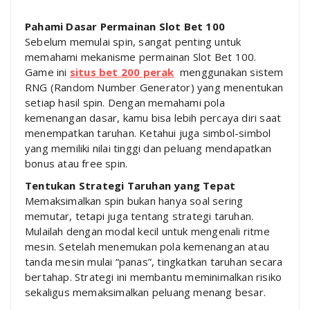
Pahami Dasar Permainan Slot Bet 100
Sebelum memulai spin, sangat penting untuk
memahami mekanisme permainan Slot Bet 100.
Game ini
situs bet 200 perak
menggunakan sistem
RNG (Random Number Generator) yang menentukan
setiap hasil spin. Dengan memahami pola
kemenangan dasar, kamu bisa lebih percaya diri saat
menempatkan taruhan. Ketahui juga simbol-simbol
yang memiliki nilai tinggi dan peluang mendapatkan
bonus atau free spin.
Tentukan Strategi Taruhan yang Tepat
Memaksimalkan spin bukan hanya soal sering
memutar, tetapi juga tentang strategi taruhan.
Mulailah dengan modal kecil untuk mengenali ritme
mesin. Setelah menemukan pola kemenangan atau
tanda mesin mulai “panas”, tingkatkan taruhan secara
bertahap. Strategi ini membantu meminimalkan risiko
sekaligus memaksimalkan peluang menang besar.