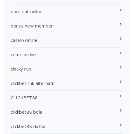
baccarat online
bonus new member
casino online
ceme online
chicky run
clickbet link alternatif
CLICKBET88
clickbet88 bola
clickbet88 daftar