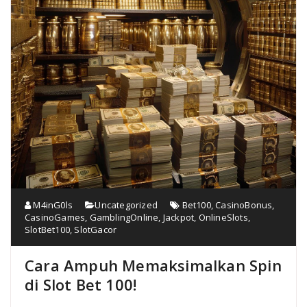
M4inG0ls
Uncategorized
Bet100
,
CasinoBonus
,
CasinoGames
,
GamblingOnline
,
Jackpot
,
OnlineSlots
,
SlotBet100
,
SlotGacor
Cara Ampuh Memaksimalkan Spin
di Slot Bet 100!