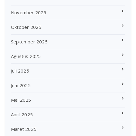
November 2025
Oktober 2025
September 2025
Agustus 2025
Juli 2025
Juni 2025
Mei 2025
April 2025
Maret 2025