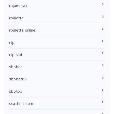
rajamerak
roulette
roulette online
rtp
rtp slot
sbobet
sbobet88
sbotop
scatter hitam