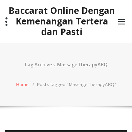
Skip
Baccarat Online Dengan
to
content
Kemenangan Tertera
dan Pasti
Tag Archives: MassageTherapyABQ
Home
/
Posts tagged "MassageTherapyABQ"