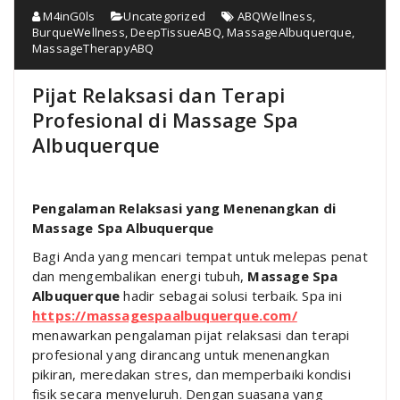
M4inG0ls
Uncategorized
ABQWellness
,
BurqueWellness
,
DeepTissueABQ
,
MassageAlbuquerque
,
MassageTherapyABQ
Pijat Relaksasi dan Terapi
Profesional di Massage Spa
Albuquerque
Pengalaman Relaksasi yang Menenangkan di
Massage Spa Albuquerque
Bagi Anda yang mencari tempat untuk melepas penat
dan mengembalikan energi tubuh,
Massage Spa
Albuquerque
hadir sebagai solusi terbaik. Spa ini
https://massagespaalbuquerque.com/
menawarkan pengalaman pijat relaksasi dan terapi
profesional yang dirancang untuk menenangkan
pikiran, meredakan stres, dan memperbaiki kondisi
fisik secara menyeluruh. Dengan suasana yang