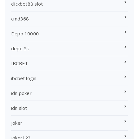
clickbet88 slot
cmd368
Depo 10000
depo 5k
IBCBET
ibcbet login
idn poker
idn slot
joker
joker123