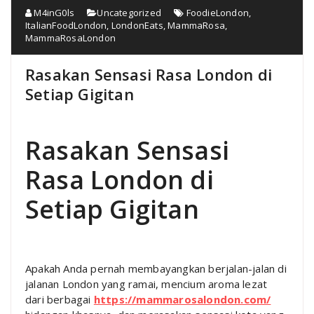
M4inG0ls
Uncategorized
FoodieLondon
,
ItalianFoodLondon
,
LondonEats
,
MammaRosa
,
MammaRosaLondon
Rasakan Sensasi Rasa London di
Setiap Gigitan
Rasakan Sensasi
Rasa London di
Setiap Gigitan
Apakah Anda pernah membayangkan berjalan-jalan di
jalanan London yang ramai, mencium aroma lezat
dari berbagai
https://mammarosalondon.com/