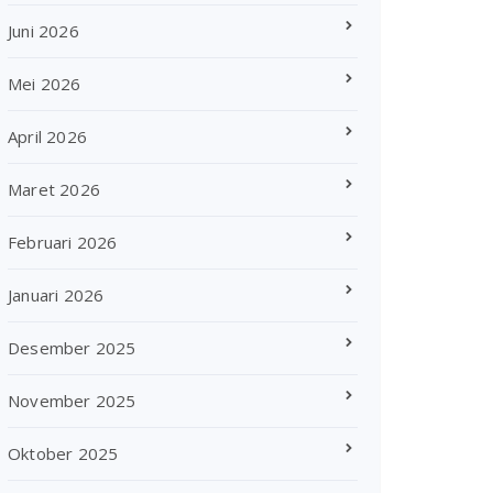
Juni 2026
Mei 2026
April 2026
Maret 2026
Februari 2026
Januari 2026
Desember 2025
November 2025
Oktober 2025