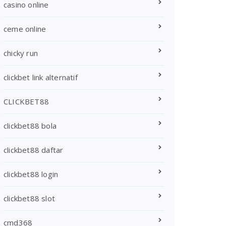
casino online
ceme online
chicky run
clickbet link alternatif
CLICKBET88
clickbet88 bola
clickbet88 daftar
clickbet88 login
clickbet88 slot
cmd368