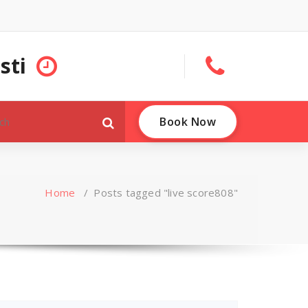
sti
Book Now
Home
/
Posts tagged "live score808"