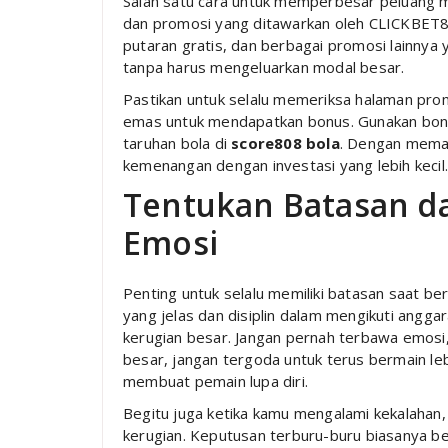
Salah satu cara untuk memperbesar peluang
dan promosi yang ditawarkan oleh CLICKBET88
putaran gratis, dan berbagai promosi lainny
tanpa harus mengeluarkan modal besar.
Pastikan untuk selalu memeriksa halaman pr
emas untuk mendapatkan bonus. Gunakan bonus 
taruhan bola di
score808 bola
. Dengan mema
kemenangan dengan investasi yang lebih kecil
Tentukan Batasan d
Emosi
Penting untuk selalu memiliki batasan saat 
yang jelas dan disiplin dalam mengikuti angga
kerugian besar. Jangan pernah terbawa emosi,
besar, jangan tergoda untuk terus bermain le
membuat pemain lupa diri.
Begitu juga ketika kamu mengalami kekalahan
kerugian. Keputusan terburu-buru biasanya ber