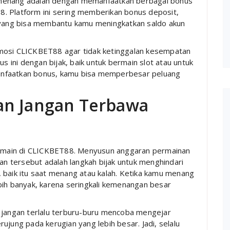
 menang adalah dengan memanfaatkan berbagai bonus
. Platform ini sering memberikan bonus deposit,
a yang bisa membantu kamu meningkatkan saldo akun
omosi CLICKBET88 agar tidak ketinggalan kesempatan
ini dengan bijak, baik untuk bermain slot atau untuk
nfaatkan bonus, kamu bisa memperbesar peluang
.
an Jangan Terbawa
bermain di CLICKBET88. Menyusun anggaran permainan
ran tersebut adalah langkah bijak untuk menghindari
 baik itu saat menang atau kalah. Ketika kamu menang
bih banyak, karena seringkali kemenangan besar
, jangan terlalu terburu-buru mencoba mengejar
ujung pada kerugian yang lebih besar. Jadi, selalu