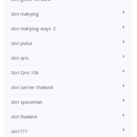
slot mahjong
slot mahjong ways 2
slot pulsa
slot qris
Slot Qris 10k
slot server thailand
slot spaceman
slot thailand
slot777