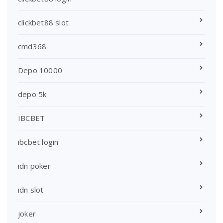
clickbet88 slot
cmd368
Depo 10000
depo 5k
IBCBET
ibcbet login
idn poker
idn slot
joker