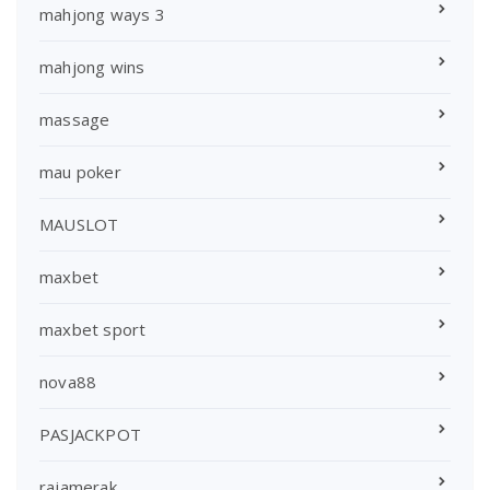
mahjong ways 3
mahjong wins
massage
mau poker
MAUSLOT
maxbet
maxbet sport
nova88
PASJACKPOT
rajamerak