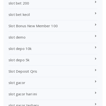
slot bet 200
slot bet kecil
Slot Bonus New Member 100
slot demo
slot depo 10k
slot depo 5k
Slot Deposit Qris
slot gacor
slot gacor hari ini
slot gacor terbaru