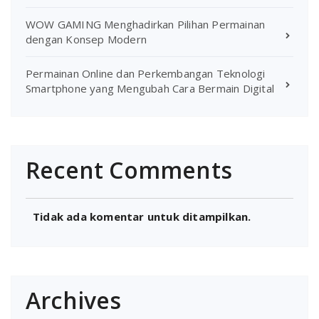
WOW GAMING Menghadirkan Pilihan Permainan
dengan Konsep Modern
Permainan Online dan Perkembangan Teknologi
Smartphone yang Mengubah Cara Bermain Digital
Recent Comments
Tidak ada komentar untuk ditampilkan.
Archives