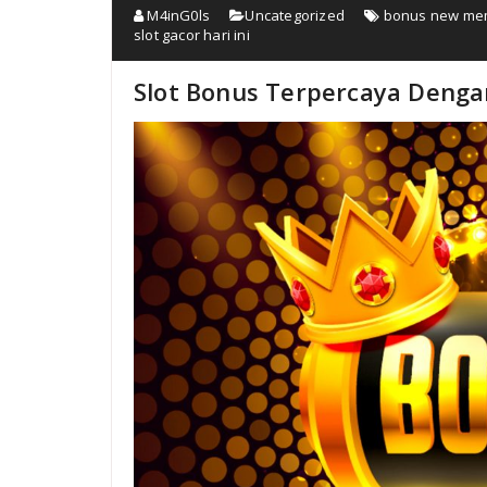
M4inG0ls
Uncategorized
bonus new me
slot gacor hari ini
Slot Bonus Terpercaya Deng