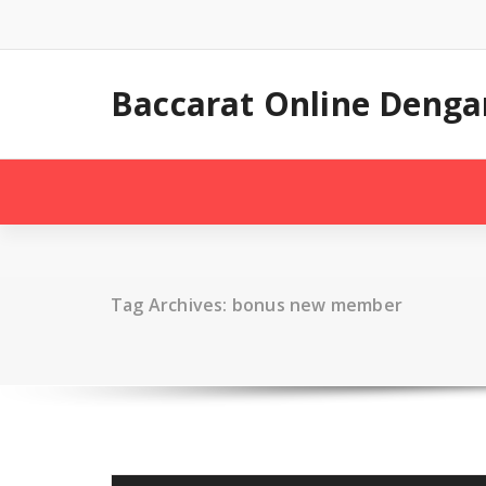
Skip
to
content
Baccarat Online Denga
Tag Archives: bonus new member