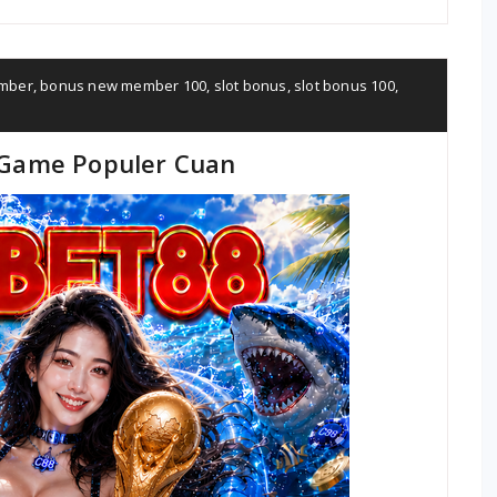
mber
,
bonus new member 100
,
slot bonus
,
slot bonus 100
,
 Game Populer Cuan