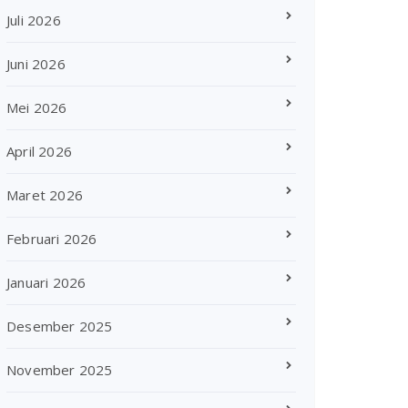
Juli 2026
Juni 2026
Mei 2026
April 2026
Maret 2026
Februari 2026
Januari 2026
Desember 2025
November 2025