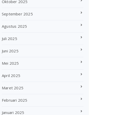
Oktober 2025
September 2025
Agustus 2025
Juli 2025
Juni 2025
Mei 2025
April 2025
Maret 2025
Februari 2025
Januari 2025