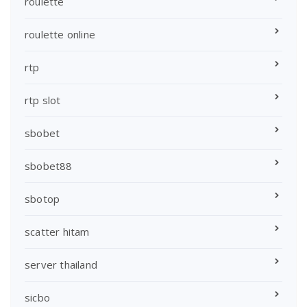
roulette
roulette online
rtp
rtp slot
sbobet
sbobet88
sbotop
scatter hitam
server thailand
sicbo