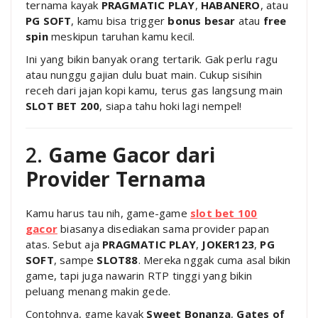
ternama kayak
PRAGMATIC PLAY
,
HABANERO
, atau
PG SOFT
, kamu bisa trigger
bonus besar
atau
free
spin
meskipun taruhan kamu kecil.
Ini yang bikin banyak orang tertarik. Gak perlu ragu
atau nunggu gajian dulu buat main. Cukup sisihin
receh dari jajan kopi kamu, terus gas langsung main
SLOT BET 200
, siapa tahu hoki lagi nempel!
2.
Game Gacor dari
Provider Ternama
Kamu harus tau nih, game-game
slot bet 100
gacor
biasanya disediakan sama provider papan
atas. Sebut aja
PRAGMATIC PLAY
,
JOKER123
,
PG
SOFT
, sampe
SLOT88
. Mereka nggak cuma asal bikin
game, tapi juga nawarin RTP tinggi yang bikin
peluang menang makin gede.
Contohnya, game kayak
Sweet Bonanza
,
Gates of