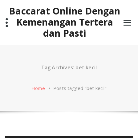
Skip
Baccarat Online Dengan
to
content
Kemenangan Tertera
dan Pasti
Tag Archives: bet kecil
Home
/
Posts tagged "bet kecil"