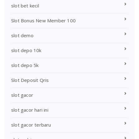
slot bet kecil
Slot Bonus New Member 100
slot demo
slot depo 10k
slot depo 5k
Slot Deposit Qris
slot gacor
slot gacor hari ini
slot gacor terbaru