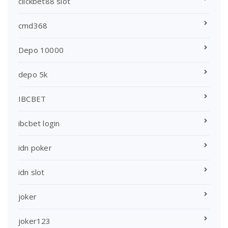
clickbet88 slot
cmd368
Depo 10000
depo 5k
IBCBET
ibcbet login
idn poker
idn slot
joker
joker123