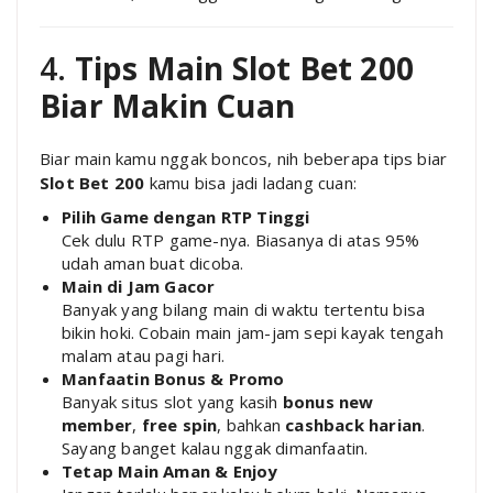
4.
Tips Main Slot Bet 200
Biar Makin Cuan
Biar main kamu nggak boncos, nih beberapa tips biar
Slot Bet 200
kamu bisa jadi ladang cuan:
Pilih Game dengan RTP Tinggi
Cek dulu RTP game-nya. Biasanya di atas 95%
udah aman buat dicoba.
Main di Jam Gacor
Banyak yang bilang main di waktu tertentu bisa
bikin hoki. Cobain main jam-jam sepi kayak tengah
malam atau pagi hari.
Manfaatin Bonus & Promo
Banyak situs slot yang kasih
bonus new
member
,
free spin
, bahkan
cashback harian
.
Sayang banget kalau nggak dimanfaatin.
Tetap Main Aman & Enjoy