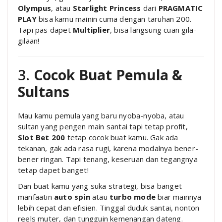
Olympus
, atau
Starlight Princess
dari
PRAGMATIC
PLAY
bisa kamu mainin cuma dengan taruhan 200.
Tapi pas dapet
Multiplier
, bisa langsung cuan gila-
gilaan!
3.
Cocok Buat Pemula &
Sultans
Mau kamu pemula yang baru nyoba-nyoba, atau
sultan yang pengen main santai tapi tetap profit,
Slot Bet 200
tetap cocok buat kamu. Gak ada
tekanan, gak ada rasa rugi, karena modalnya bener-
bener ringan. Tapi tenang, keseruan dan tegangnya
tetap dapet banget!
Dan buat kamu yang suka strategi, bisa banget
manfaatin
auto spin
atau
turbo mode
biar mainnya
lebih cepat dan efisien. Tinggal duduk santai, nonton
reels muter, dan tungguin kemenangan dateng.