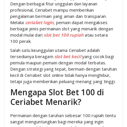
Dengan berbagai fitur unggulan dan layanan
profesional, Ceriabet mampu memberikan
pengalaman bermain yang aman dan transparan.
Melalui
ceriabet login
, pemain dapat mengakses
berbagai jenis permainan slot yang menarik dengan
modal mulai dari
slot bet 100 rupiah
atau setara
100 perak.
Salah satu keunggulan utama Ceriabet adalah
tersedianya beragam
slot bet kecil
yang cocok bagi
pemula maupun pemain dengan modal terbatas.
Dengan strategi yang tepat, bermain dengan taruhan
kecil di Ceriabet slot online tidak hanya menghibur,
tetapi juga memberikan peluang menang yang tinggi.
Mengapa Slot Bet 100 di
Ceriabet Menarik?
Permainan dengan taruhan sebesar 100 rupiah tentu
sangat menguntungkan bagi mereka yang ingin