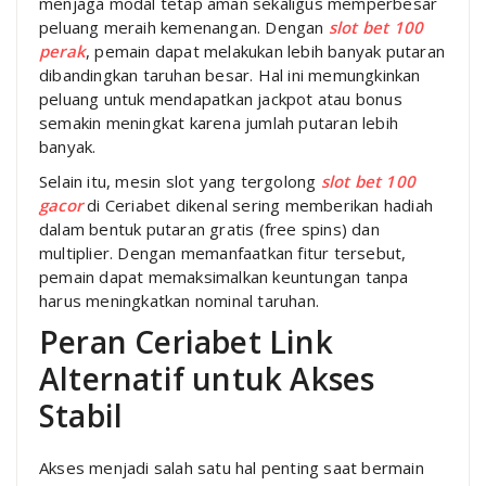
menjaga modal tetap aman sekaligus memperbesar
peluang meraih kemenangan. Dengan
slot bet 100
perak
, pemain dapat melakukan lebih banyak putaran
dibandingkan taruhan besar. Hal ini memungkinkan
peluang untuk mendapatkan jackpot atau bonus
semakin meningkat karena jumlah putaran lebih
banyak.
Selain itu, mesin slot yang tergolong
slot bet 100
gacor
di Ceriabet dikenal sering memberikan hadiah
dalam bentuk putaran gratis (free spins) dan
multiplier. Dengan memanfaatkan fitur tersebut,
pemain dapat memaksimalkan keuntungan tanpa
harus meningkatkan nominal taruhan.
Peran Ceriabet Link
Alternatif untuk Akses
Stabil
Akses menjadi salah satu hal penting saat bermain