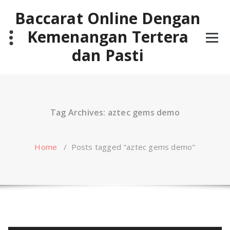
Skip
Baccarat Online Dengan
to
content
Kemenangan Tertera
dan Pasti
Tag Archives: aztec gems demo
Home
/
Posts tagged "aztec gems demo"