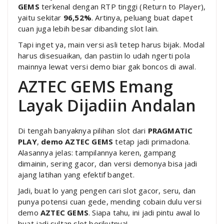
GEMS
terkenal dengan RTP tinggi (Return to Player),
yaitu sekitar
96,52%
. Artinya, peluang buat dapet
cuan juga lebih besar dibanding slot lain.
Tapi inget ya, main versi asli tetep harus bijak. Modal
harus disesuaikan, dan pastiin lo udah ngerti pola
mainnya lewat versi demo biar gak boncos di awal.
AZTEC GEMS Emang
Layak Dijadiin Andalan
Di tengah banyaknya pilihan slot dari
PRAGMATIC
PLAY
,
demo AZTEC GEMS
tetap jadi primadona.
Alasannya jelas: tampilannya keren, gampang
dimainin, sering gacor, dan versi demonya bisa jadi
ajang latihan yang efektif banget.
Jadi, buat lo yang pengen cari slot gacor, seru, dan
punya potensi cuan gede, mending cobain dulu versi
demo
AZTEC GEMS
. Siapa tahu, ini jadi pintu awal lo
buat jadi sultan slot berikutnya!