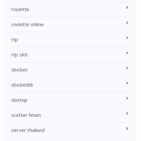
roulette
roulette online
rtp
rtp slot
sbobet
sbobet88
sbotop
scatter hitam
server thailand