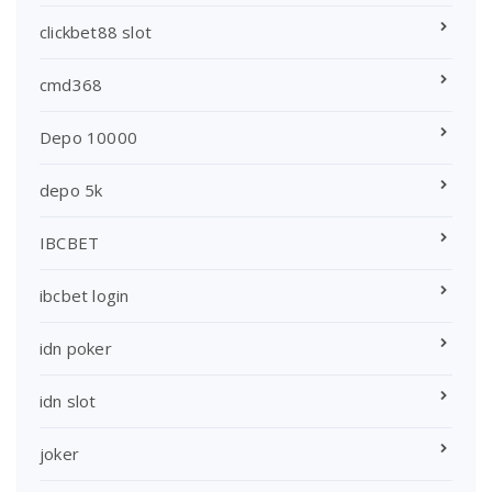
clickbet88 slot
cmd368
Depo 10000
depo 5k
IBCBET
ibcbet login
idn poker
idn slot
joker