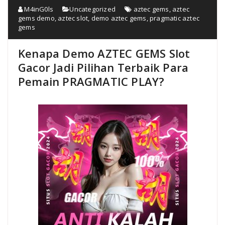
M4inG0ls
Uncategorized
aztec gems
,
aztec
gems demo
,
aztec slot
,
demo aztec gems
,
pragmatic aztec
gems
Kenapa Demo AZTEC GEMS Slot
Gacor Jadi Pilihan Terbaik Para
Pemain PRAGMATIC PLAY?