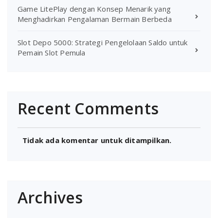
Game LitePlay dengan Konsep Menarik yang
Menghadirkan Pengalaman Bermain Berbeda
Slot Depo 5000: Strategi Pengelolaan Saldo untuk
Pemain Slot Pemula
Recent Comments
Tidak ada komentar untuk ditampilkan.
Archives