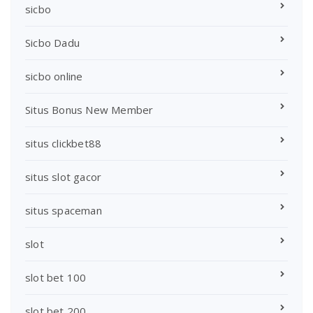
sicbo
Sicbo Dadu
sicbo online
Situs Bonus New Member
situs clickbet88
situs slot gacor
situs spaceman
slot
slot bet 100
slot bet 200