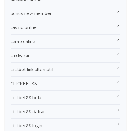
bonus new member
casino online
ceme online
chicky run
clickbet link alternatif
CLICKBET88
clickbet88 bola
clickbet88 daftar
clickbet88 login