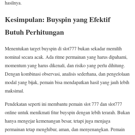
hasilnya.
Kesimpulan: Buyspin yang Efektif
Butuh Perhitungan
Menentukan target buyspin di slot777 bukan sekadar memilih
nominal secara acak. Ada ritme permainan yang harus dipahami,
momentum yang harus dikenali, dan risiko yang perlu dihitung.
Dengan kombinasi observasi, analisis sederhana, dan pengelolaan
modal yang bijak, pemain bisa mendapatkan hasil yang jauh lebih
maksimal.
Pendekatan seperti ini membantu pemain slot 777 dan slot777
online untuk menikmati fitur buyspin dengan lebih terarah. Bukan
hanya mengejar kemenangan besar, tetapi juga menjaga
permainan tetap menghibur, aman, dan menyenangkan. Pemain