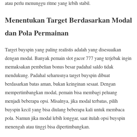
atau perlu menunggu ritme yang lebih stabil.
Menentukan Target Berdasarkan Modal
dan Pola Permainan
Target buyspin yang paling realistis adalah yang disesuaikan
dengan modal. Banyak pemain slot gacor 777 yang terjebak ingin
memaksakan pembelian bonus besar padahal saldo tidak
mendukung. Padahal seharusnya target buyspin dibuat
berdasarkan batas aman, bukan keinginan sesaat. Dengan
mempertimbangkan modal, pemain bisa membagi peluang
menjadi beberapa opsi. Misalnya, jika modal terbatas, pilih
buyspin kecil yang bisa diulang beberapa kali untuk membaca
pola. Namun jika modal lebih longgar, saat itulah opsi buyspin
menengah atau tinggi bisa dipertimbangkan.