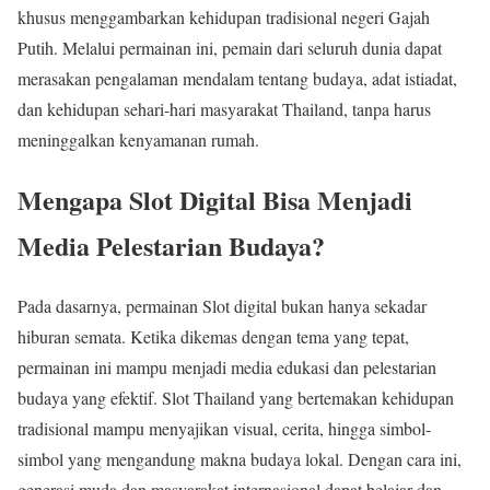
khusus menggambarkan kehidupan tradisional negeri Gajah
Putih. Melalui permainan ini, pemain dari seluruh dunia dapat
merasakan pengalaman mendalam tentang budaya, adat istiadat,
dan kehidupan sehari-hari masyarakat Thailand, tanpa harus
meninggalkan kenyamanan rumah.
Mengapa Slot Digital Bisa Menjadi
Media Pelestarian Budaya?
Pada dasarnya, permainan Slot digital bukan hanya sekadar
hiburan semata. Ketika dikemas dengan tema yang tepat,
permainan ini mampu menjadi media edukasi dan pelestarian
budaya yang efektif. Slot Thailand yang bertemakan kehidupan
tradisional mampu menyajikan visual, cerita, hingga simbol-
simbol yang mengandung makna budaya lokal. Dengan cara ini,
generasi muda dan masyarakat internasional dapat belajar dan