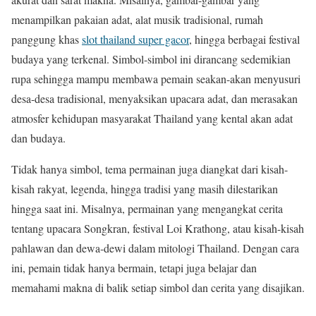
menampilkan pakaian adat, alat musik tradisional, rumah
panggung khas
slot thailand super gacor
, hingga berbagai festival
budaya yang terkenal. Simbol-simbol ini dirancang sedemikian
rupa sehingga mampu membawa pemain seakan-akan menyusuri
desa-desa tradisional, menyaksikan upacara adat, dan merasakan
atmosfer kehidupan masyarakat Thailand yang kental akan adat
dan budaya.
Tidak hanya simbol, tema permainan juga diangkat dari kisah-
kisah rakyat, legenda, hingga tradisi yang masih dilestarikan
hingga saat ini. Misalnya, permainan yang mengangkat cerita
tentang upacara Songkran, festival Loi Krathong, atau kisah-kisah
pahlawan dan dewa-dewi dalam mitologi Thailand. Dengan cara
ini, pemain tidak hanya bermain, tetapi juga belajar dan
memahami makna di balik setiap simbol dan cerita yang disajikan.