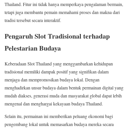
Thailand. Fitur ini tidak hanya memperkaya pengalaman bermain,
tetapi juga membantu pemain memahami proses dan makna dari
tradisi tersebut secara interaktif.
Pengaruh Slot Tradisional terhadap
Pelestarian Budaya
Keberadaan Slot Thailand yang menggambarkan kehidupan
tradisional memiliki dampak positif yang signifikan dalam
menjaga dan mempromosikan budaya lokal. Dengan
menghadirkan unsur budaya dalam bentuk permainan digital yang
mudah diakses, generasi muda dan masyarakat global dapat lebih
mengenal dan menghargai kekayaan budaya Thailand.
Selain itu, permainan ini memberikan peluang ekonomi bagi
pengembang lokal untuk memasarkan budaya mereka secara