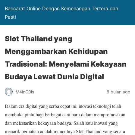
Baccarat Online Dengan Kemenangan Tertera dan
Pasti
Slot Thailand yang
Menggambarkan Kehidupan
Tradisional: Menyelami Kekayaan
Budaya Lewat Dunia Digital
M4inG0ls
8 bulan ago
Dalam era digital yang serba cepat ini, inovasi teknologi telah
membuka pintu bagi berbagai cara baru dalam mempromosikan
dan melestarikan kekayaan budaya. Salah satu inovasi yang
menarik perhatian adalah munculnya Slot Thailand yang secara