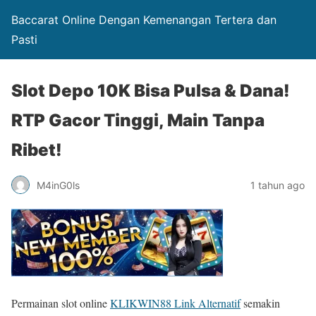
Baccarat Online Dengan Kemenangan Tertera dan
Pasti
Slot Depo 10K Bisa Pulsa & Dana!
RTP Gacor Tinggi, Main Tanpa
Ribet!
M4inG0ls
1 tahun ago
Permainan slot online
KLIKWIN88 Link Alternatif
semakin