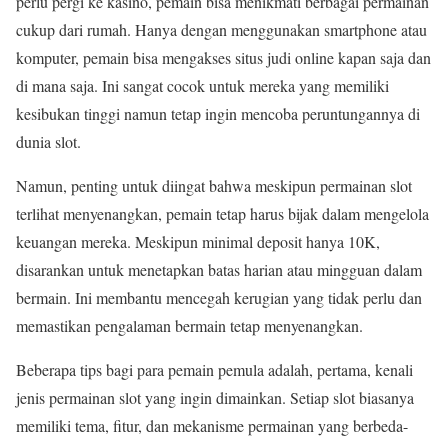
perlu pergi ke kasino, pemain bisa menikmati berbagai permainan
cukup dari rumah. Hanya dengan menggunakan smartphone atau
komputer, pemain bisa mengakses situs judi online kapan saja dan
di mana saja. Ini sangat cocok untuk mereka yang memiliki
kesibukan tinggi namun tetap ingin mencoba peruntungannya di
dunia slot.
Namun, penting untuk diingat bahwa meskipun permainan slot
terlihat menyenangkan, pemain tetap harus bijak dalam mengelola
keuangan mereka. Meskipun minimal deposit hanya 10K,
disarankan untuk menetapkan batas harian atau mingguan dalam
bermain. Ini membantu mencegah kerugian yang tidak perlu dan
memastikan pengalaman bermain tetap menyenangkan.
Beberapa tips bagi para pemain pemula adalah, pertama, kenali
jenis permainan slot yang ingin dimainkan. Setiap slot biasanya
memiliki tema, fitur, dan mekanisme permainan yang berbeda-