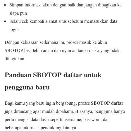
Simpan informasi akun dengan baik dan jangan dibagikan ke
siapa pun
Selalu cek kembali alamat situs sebelum memasukkan data
login
Dengan kebiasaan sederhana ini, proses masuk ke akun
SBOTOP bisa lebih aman dan nyaman tanpa risiko yang tidak
diinginkan.
Panduan SBOTOP daftar untuk
pengguna baru
SBOTOP daftar
Bagi kamu yang baru ingin bergabung, proses
juga dirancang agar mudah dipahami. Biasanya, pengguna hanya
perlu mengisi data dasar seperti username, password, dan
beberapa informasi pendukung lainnya.