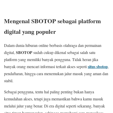
Mengenal SBOTOP sebagai platform
digital yang populer
Dalam dunia hiburan online berbasis olahraga dan permainan
SBOTOP
digital,
sudah cukup dikenal sebagai salah satu
platform yang memiliki banyak pengguna. Tidak heran jika
situs sbotop
banyak orang mencari informasi terkait akses seperti
,
pendaftaran, hingga cara menemukan jalur masuk yang aman dan
stabil.
Sebagai pengguna, tentu hal paling penting bukan hanya
kemudahan akses, tetapi juga memastikan bahwa kamu masuk
melalui jalur yang benar. Di era digital seperti sekarang, banyak
situs tiruan bermunculan, sehingga memahami cara mengakses