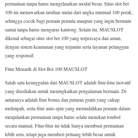
permainan tanpa harus mengeluarkan modal besar. Situs slot bet
100 ini menawarkan taruhan mulai dari angka minimal 100 perak,
sehingga cocok bagi pemain pemula maupun yang ingin bermain
santai tanpa harus menguras kantong. Selain itu, MAUSLOT
dikenal sebagai situs slot bet 100 yang terpercaya dan aman,
dengan sistem keamanan yang terjamin serta layanan pelanggan
yang responsif.
Fitur Menarik di Slot Bet 100 MAUSLOT
Salah satu keunggulan dari MAUSLOT adalah fitur-fitur inovatif
yang disediakan untuk meningkatkan pengalaman bermain. Di
antaranya adalah fitur bonus dan putaran gratis yang cukup
melimpah, serta fitur auto-spin yang memudahkan pemain dalam
menjalankan permainan tanpa harus selalu menekan tombol
secara manual. Fitur-fitur ini tidak hanya membuat permainan
lebih seru, tetapi juga memberi peluang lebih besar untuk