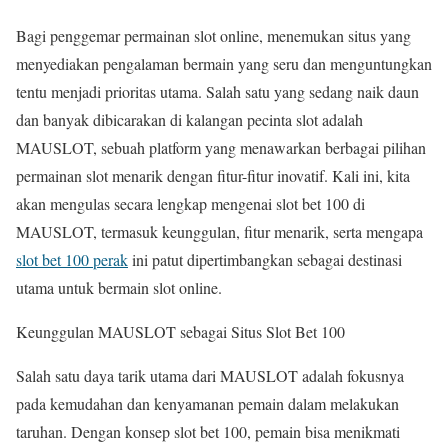
Bagi penggemar permainan slot online, menemukan situs yang
menyediakan pengalaman bermain yang seru dan menguntungkan
tentu menjadi prioritas utama. Salah satu yang sedang naik daun
dan banyak dibicarakan di kalangan pecinta slot adalah
MAUSLOT, sebuah platform yang menawarkan berbagai pilihan
permainan slot menarik dengan fitur-fitur inovatif. Kali ini, kita
akan mengulas secara lengkap mengenai slot bet 100 di
MAUSLOT, termasuk keunggulan, fitur menarik, serta mengapa
slot bet 100 perak
ini patut dipertimbangkan sebagai destinasi
utama untuk bermain slot online.
Keunggulan MAUSLOT sebagai Situs Slot Bet 100
Salah satu daya tarik utama dari MAUSLOT adalah fokusnya
pada kemudahan dan kenyamanan pemain dalam melakukan
taruhan. Dengan konsep slot bet 100, pemain bisa menikmati