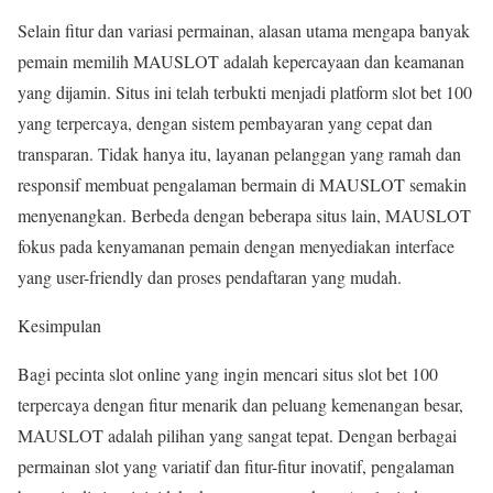
Selain fitur dan variasi permainan, alasan utama mengapa banyak
pemain memilih MAUSLOT adalah kepercayaan dan keamanan
yang dijamin. Situs ini telah terbukti menjadi platform slot bet 100
yang terpercaya, dengan sistem pembayaran yang cepat dan
transparan. Tidak hanya itu, layanan pelanggan yang ramah dan
responsif membuat pengalaman bermain di MAUSLOT semakin
menyenangkan. Berbeda dengan beberapa situs lain, MAUSLOT
fokus pada kenyamanan pemain dengan menyediakan interface
yang user-friendly dan proses pendaftaran yang mudah.
Kesimpulan
Bagi pecinta slot online yang ingin mencari situs slot bet 100
terpercaya dengan fitur menarik dan peluang kemenangan besar,
MAUSLOT adalah pilihan yang sangat tepat. Dengan berbagai
permainan slot yang variatif dan fitur-fitur inovatif, pengalaman