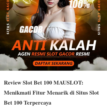
Review Slot Bet 100 MAUSLOT:
Menikmati Fitur Menarik di Situs Slot
Bet 100 Terpercaya