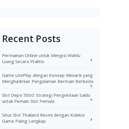
Recent Posts
Permainan Online untuk Mengisi Waktu
Luang Secara Praktis
Game LitePlay dengan Konsep Menarik yang
Menghadirkan Pengalaman Bermain Berbeda
Slot Depo 5000: Strategi Pengelolaan Saldo
untuk Pemain Slot Pemula
Situs Slot Thailand Resmi dengan Koleksi
Game Paling Lengkap