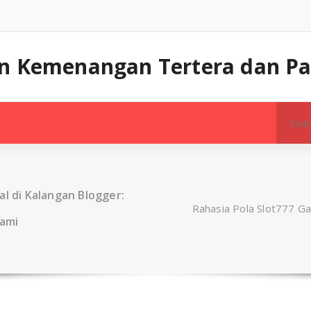
n Kemenangan Tertera dan Pa
Search
for:
al di Kalangan Blogger:
Rahasia Pola Slot777 Ga
hami