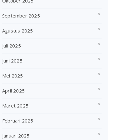
Oktober 2025
September 2025
Agustus 2025
Juli 2025
Juni 2025
Mei 2025
April 2025
Maret 2025
Februari 2025
Januari 2025