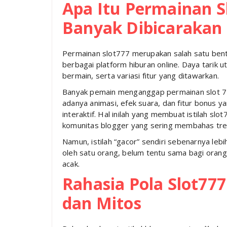
Apa Itu Permainan 
Banyak Dibicarakan
Permainan slot777 merupakan salah satu bentu
berbagai platform hiburan online. Daya tarik 
bermain, serta variasi fitur yang ditawarkan.
Banyak pemain menganggap permainan slot 777
adanya animasi, efek suara, dan fitur bonus
interaktif. Hal inilah yang membuat istilah sl
komunitas blogger yang sering membahas tren
Namun, istilah “gacor” sendiri sebenarnya leb
oleh satu orang, belum tentu sama bagi orang 
acak.
Rahasia Pola Slot777
dan Mitos