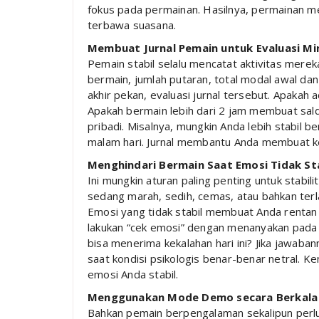
fokus pada permainan. Hasilnya, permainan me
terbawa suasana.
Membuat Jurnal Pemain untuk Evaluasi M
Pemain stabil selalu mencatat aktivitas mereka
bermain, jumlah putaran, total modal awal dan
akhir pekan, evaluasi jurnal tersebut. Apakah 
Apakah bermain lebih dari 2 jam membuat sald
pribadi. Misalnya, mungkin Anda lebih stabil b
malam hari. Jurnal membantu Anda membuat k
Menghindari Bermain Saat Emosi Tidak St
Ini mungkin aturan paling penting untuk stabi
sedang marah, sedih, cemas, atau bahkan terla
Emosi yang tidak stabil membuat Anda rentan 
lakukan “cek emosi” dengan menanyakan pada 
bisa menerima kekalahan hari ini? Jika jawaban
saat kondisi psikologis benar-benar netral. Ke
emosi Anda stabil.
Menggunakan Mode Demo secara Berkala
Bahkan pemain berpengalaman sekalipun perl