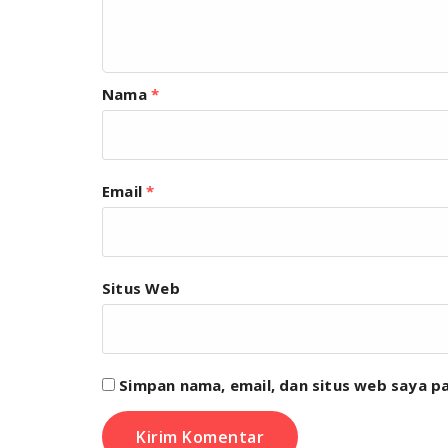
Nama
*
Email
*
Situs Web
Simpan nama, email, dan situs web saya p