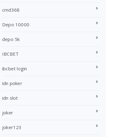
cmd368
Depo 10000
depo 5k
IBCBET
ibcbet login
idn poker
idn slot
joker
joker123