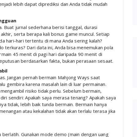
njadi lebih dapat diprediksi dan Anda tidak mudah
ingguan
. Buat jurnal sederhana berisi tanggal, durasi
 akhir, serta berapa kali bonus game muncul. Setiap
ada hari-hari tertentu di mana Anda sering kalah?
o terkuras? Dari data ini, Anda bisa menemukan pola
ermain 45 menit di pagi hari daripada 90 menit di
eputusan berdasarkan fakta, bukan perasaan sesaat.
abil
litas. Jangan pernah bermain Mahjong Ways saat
lu gembira karena masalah lain di luar permainan.
mengambil risiko tidak perlu. Sebelum bermain,
diri sendiri: Apakah saya merasa tenang? Apakah saya
nya tidak, lebih baik tunda bermain. Bermain hanya
menangan atau kekalahan tidak akan terlalu terasa jika
u berlatih. Gunakan mode demo (main dengan uang