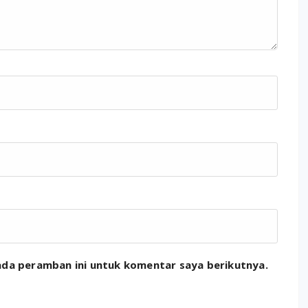
ada peramban ini untuk komentar saya berikutnya.