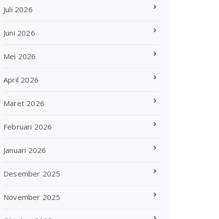
Juli 2026
Juni 2026
Mei 2026
April 2026
Maret 2026
Februari 2026
Januari 2026
Desember 2025
November 2025