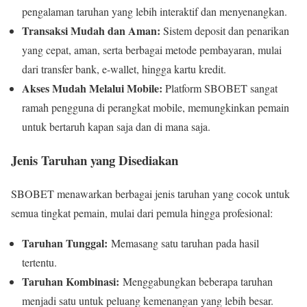
pengalaman taruhan yang lebih interaktif dan menyenangkan.
Transaksi Mudah dan Aman:
Sistem deposit dan penarikan
yang cepat, aman, serta berbagai metode pembayaran, mulai
dari transfer bank, e-wallet, hingga kartu kredit.
Akses Mudah Melalui Mobile:
Platform SBOBET sangat
ramah pengguna di perangkat mobile, memungkinkan pemain
untuk bertaruh kapan saja dan di mana saja.
Jenis Taruhan yang Disediakan
SBOBET menawarkan berbagai jenis taruhan yang cocok untuk
semua tingkat pemain, mulai dari pemula hingga profesional:
Taruhan Tunggal:
Memasang satu taruhan pada hasil
tertentu.
Taruhan Kombinasi:
Menggabungkan beberapa taruhan
menjadi satu untuk peluang kemenangan yang lebih besar.