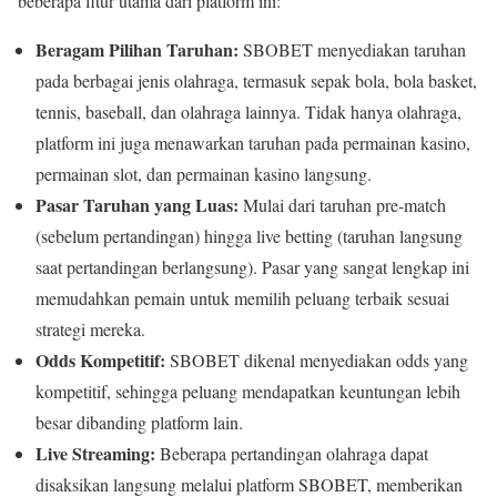
beberapa fitur utama dari platform ini:
Beragam Pilihan Taruhan:
SBOBET menyediakan taruhan
pada berbagai jenis olahraga, termasuk sepak bola, bola basket,
tennis, baseball, dan olahraga lainnya. Tidak hanya olahraga,
platform ini juga menawarkan taruhan pada permainan kasino,
permainan slot, dan permainan kasino langsung.
Pasar Taruhan yang Luas:
Mulai dari taruhan pre-match
(sebelum pertandingan) hingga live betting (taruhan langsung
saat pertandingan berlangsung). Pasar yang sangat lengkap ini
memudahkan pemain untuk memilih peluang terbaik sesuai
strategi mereka.
Odds Kompetitif:
SBOBET dikenal menyediakan odds yang
kompetitif, sehingga peluang mendapatkan keuntungan lebih
besar dibanding platform lain.
Live Streaming:
Beberapa pertandingan olahraga dapat
disaksikan langsung melalui platform SBOBET, memberikan