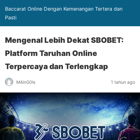
Baccarat Online Dengan Kemenangan Tertera dan
Pasti
Mengenal Lebih Dekat SBOBET:
Platform Taruhan Online
Terpercaya dan Terlengkap
M4inG0ls
1 tahun ago