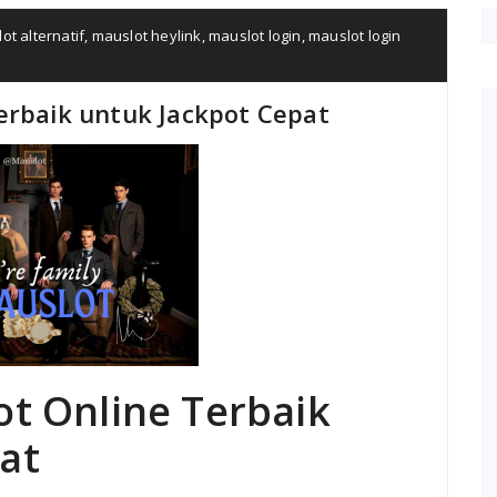
ot alternatif
,
mauslot heylink
,
mauslot login
,
mauslot login
erbaik untuk Jackpot Cepat
ot Online Terbaik
at