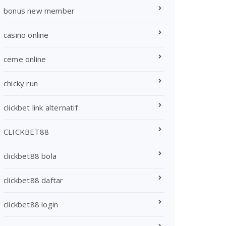
bonus new member
casino online
ceme online
chicky run
clickbet link alternatif
CLICKBET88
clickbet88 bola
clickbet88 daftar
clickbet88 login