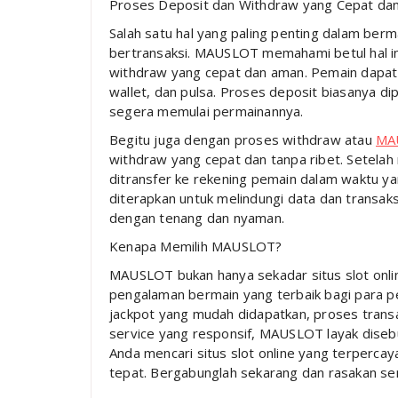
Proses Deposit dan Withdraw yang Cepat da
Salah satu hal yang paling penting dalam ber
bertransaksi. MAUSLOT memahami betul hal i
withdraw yang cepat dan aman. Pemain dapat m
wallet, dan pulsa. Proses deposit biasanya d
segera memulai permainannya.
Begitu juga dengan proses withdraw atau
MA
withdraw yang cepat dan tanpa ribet. Setela
ditransfer ke rekening pemain dalam waktu ya
diterapkan untuk melindungi data dan transak
dengan tenang dan nyaman.
Kenapa Memilih MAUSLOT?
MAUSLOT bukan hanya sekadar situs slot on
pengalaman bermain yang terbaik bagi para p
jackpot yang mudah didapatkan, proses trans
service yang responsif, MAUSLOT layak disebut 
Anda mencari situs slot online yang terperc
tepat. Bergabunglah sekarang dan rasakan se