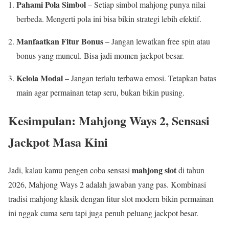
Pahami Pola Simbol
– Setiap simbol mahjong punya nilai
berbeda. Mengerti pola ini bisa bikin strategi lebih efektif.
Manfaatkan Fitur Bonus
– Jangan lewatkan free spin atau
bonus yang muncul. Bisa jadi momen jackpot besar.
Kelola Modal
– Jangan terlalu terbawa emosi. Tetapkan batas
main agar permainan tetap seru, bukan bikin pusing.
Kesimpulan: Mahjong Ways 2, Sensasi
Jackpot Masa Kini
mahjong slot
Jadi, kalau kamu pengen coba sensasi
di tahun
2026, Mahjong Ways 2 adalah jawaban yang pas. Kombinasi
tradisi mahjong klasik dengan fitur slot modern bikin permainan
ini nggak cuma seru tapi juga penuh peluang jackpot besar.