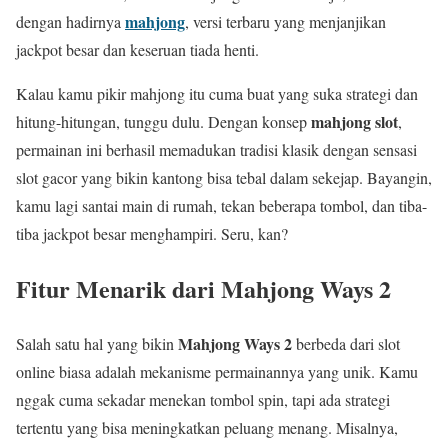
mahjong
dengan hadirnya
, versi terbaru yang menjanjikan
jackpot besar dan keseruan tiada henti.
Kalau kamu pikir mahjong itu cuma buat yang suka strategi dan
mahjong slot
hitung-hitungan, tunggu dulu. Dengan konsep
,
permainan ini berhasil memadukan tradisi klasik dengan sensasi
slot gacor yang bikin kantong bisa tebal dalam sekejap. Bayangin,
kamu lagi santai main di rumah, tekan beberapa tombol, dan tiba-
tiba jackpot besar menghampiri. Seru, kan?
Fitur Menarik dari Mahjong Ways 2
Mahjong Ways 2
Salah satu hal yang bikin
berbeda dari slot
online biasa adalah mekanisme permainannya yang unik. Kamu
nggak cuma sekadar menekan tombol spin, tapi ada strategi
tertentu yang bisa meningkatkan peluang menang. Misalnya,