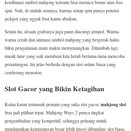
kombinasi simbol mahjong tertentu bisa memicu bonus atau free
spin. Nah, di sinilah serunya, karena setiap spin punya potensi
jackpot yang nggak bisa kamu abaikan.
Selain itu, desain grafisnya juga patut diacungi jempol. Warna-
warna cerah dan animasi simbol mahjong yang bergerak halus
bikin pengalaman main makin menyenangkan. Ditambah lagi,
musik latar yang asik membuat kita betah berlama-lama mencoba
peruntungan. Ini jelas berbeda dengan slot online biasa yang
cenderung monoton.
Slot Gacor yang Bikin Ketagihan
mahjong slot
Kalau kamu termasuk pemain yang suka slot gacor,
bisa jadi pilihan tepat. Mahjong Ways 2 punya tingkat
pengembalian yang kompetitif, sehingga peluang untuk
mendapatkan kemenangan besar lebih tinggi dibanding slot biasa.