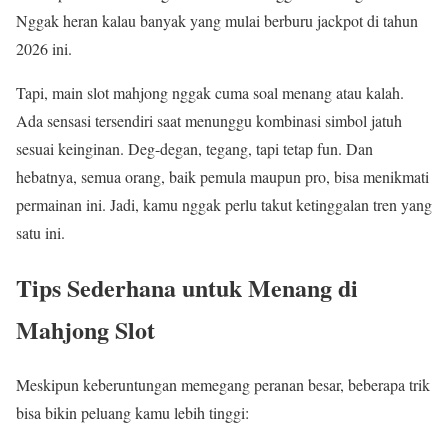
Nggak heran kalau banyak yang mulai berburu jackpot di tahun
2026 ini.
Tapi, main slot mahjong nggak cuma soal menang atau kalah.
Ada sensasi tersendiri saat menunggu kombinasi simbol jatuh
sesuai keinginan. Deg-degan, tegang, tapi tetap fun. Dan
hebatnya, semua orang, baik pemula maupun pro, bisa menikmati
permainan ini. Jadi, kamu nggak perlu takut ketinggalan tren yang
satu ini.
Tips Sederhana untuk Menang di
Mahjong Slot
Meskipun keberuntungan memegang peranan besar, beberapa trik
bisa bikin peluang kamu lebih tinggi: