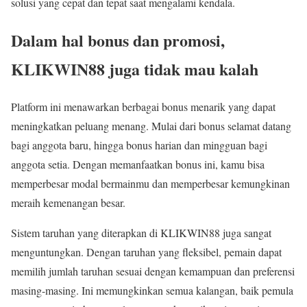
solusi yang cepat dan tepat saat mengalami kendala.
Dalam hal bonus dan promosi,
KLIKWIN88 juga tidak mau kalah
Platform ini menawarkan berbagai bonus menarik yang dapat
meningkatkan peluang menang. Mulai dari bonus selamat datang
bagi anggota baru, hingga bonus harian dan mingguan bagi
anggota setia. Dengan memanfaatkan bonus ini, kamu bisa
memperbesar modal bermainmu dan memperbesar kemungkinan
meraih kemenangan besar.
Sistem taruhan yang diterapkan di KLIKWIN88 juga sangat
menguntungkan. Dengan taruhan yang fleksibel, pemain dapat
memilih jumlah taruhan sesuai dengan kemampuan dan preferensi
masing-masing. Ini memungkinkan semua kalangan, baik pemula