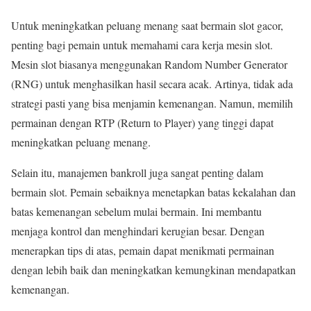
Untuk meningkatkan peluang menang saat bermain slot gacor,
penting bagi pemain untuk memahami cara kerja mesin slot.
Mesin slot biasanya menggunakan Random Number Generator
(RNG) untuk menghasilkan hasil secara acak. Artinya, tidak ada
strategi pasti yang bisa menjamin kemenangan. Namun, memilih
permainan dengan RTP (Return to Player) yang tinggi dapat
meningkatkan peluang menang.
Selain itu, manajemen bankroll juga sangat penting dalam
bermain slot. Pemain sebaiknya menetapkan batas kekalahan dan
batas kemenangan sebelum mulai bermain. Ini membantu
menjaga kontrol dan menghindari kerugian besar. Dengan
menerapkan tips di atas, pemain dapat menikmati permainan
dengan lebih baik dan meningkatkan kemungkinan mendapatkan
kemenangan.