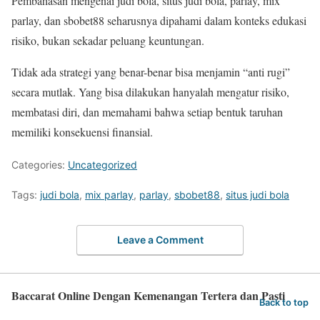
Pembahasan mengenai judi bola, situs judi bola, parlay, mix
parlay, dan sbobet88 seharusnya dipahami dalam konteks edukasi
risiko, bukan sekadar peluang keuntungan.
Tidak ada strategi yang benar-benar bisa menjamin “anti rugi”
secara mutlak. Yang bisa dilakukan hanyalah mengatur risiko,
membatasi diri, dan memahami bahwa setiap bentuk taruhan
memiliki konsekuensi finansial.
Categories:
Uncategorized
Tags:
judi bola
,
mix parlay
,
parlay
,
sbobet88
,
situs judi bola
Leave a Comment
Baccarat Online Dengan Kemenangan Tertera dan Pasti
Back to top