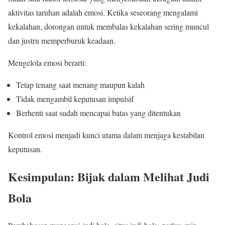
aktivitas taruhan adalah emosi. Ketika seseorang mengalami
kekalahan, dorongan untuk membalas kekalahan sering muncul
dan justru memperburuk keadaan.
Mengelola emosi berarti:
Tetap tenang saat menang maupun kalah
Tidak mengambil keputusan impulsif
Berhenti saat sudah mencapai batas yang ditentukan
Kontrol emosi menjadi kunci utama dalam menjaga kestabilan
keputusan.
Kesimpulan: Bijak dalam Melihat Judi
Bola