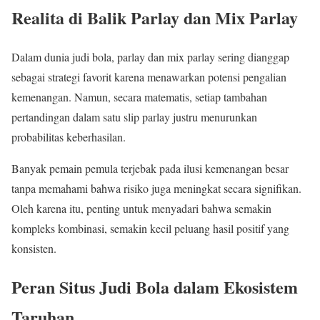
Realita di Balik Parlay dan Mix Parlay
Dalam dunia judi bola, parlay dan mix parlay sering dianggap
sebagai strategi favorit karena menawarkan potensi pengalian
kemenangan. Namun, secara matematis, setiap tambahan
pertandingan dalam satu slip parlay justru menurunkan
probabilitas keberhasilan.
Banyak pemain pemula terjebak pada ilusi kemenangan besar
tanpa memahami bahwa risiko juga meningkat secara signifikan.
Oleh karena itu, penting untuk menyadari bahwa semakin
kompleks kombinasi, semakin kecil peluang hasil positif yang
konsisten.
Peran Situs Judi Bola dalam Ekosistem
Taruhan