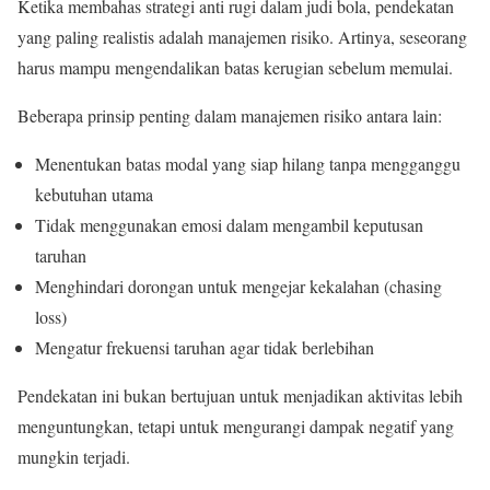
Ketika membahas strategi anti rugi dalam judi bola, pendekatan
yang paling realistis adalah manajemen risiko. Artinya, seseorang
harus mampu mengendalikan batas kerugian sebelum memulai.
Beberapa prinsip penting dalam manajemen risiko antara lain:
Menentukan batas modal yang siap hilang tanpa mengganggu
kebutuhan utama
Tidak menggunakan emosi dalam mengambil keputusan
taruhan
Menghindari dorongan untuk mengejar kekalahan (chasing
loss)
Mengatur frekuensi taruhan agar tidak berlebihan
Pendekatan ini bukan bertujuan untuk menjadikan aktivitas lebih
menguntungkan, tetapi untuk mengurangi dampak negatif yang
mungkin terjadi.