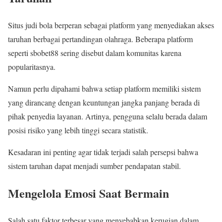
Situs judi bola berperan sebagai platform yang menyediakan akses
taruhan berbagai pertandingan olahraga. Beberapa platform
seperti sbobet88 sering disebut dalam komunitas karena
popularitasnya.
Namun perlu dipahami bahwa setiap platform memiliki sistem
yang dirancang dengan keuntungan jangka panjang berada di
pihak penyedia layanan. Artinya, pengguna selalu berada dalam
posisi risiko yang lebih tinggi secara statistik.
Kesadaran ini penting agar tidak terjadi salah persepsi bahwa
sistem taruhan dapat menjadi sumber pendapatan stabil.
Mengelola Emosi Saat Bermain
Salah satu faktor terbesar yang menyebabkan kerugian dalam