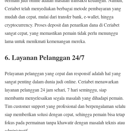
bermain judi online adalah masalah transaksi keuangan. Namun,
Ceriabet telah menyediakan berbagai metode pembayaran yang
mudah dan cepat, mulai dari transfer bank, e-wallet, hingga
cryptocurrency. Proses deposit dan penarikan dana di Ceriabet
sangat cepat, yang memastikan pemain tidak perlu menunggu
lama untuk menikmati kemenangan mereka.
6.
Layanan Pelanggan 24/7
Pelayanan pelanggan yang cepat dan responsif adalah hal yang
sangat penting dalam dunia judi online. Ceriabet menawarkan
layanan pelanggan 24 jam sehari, 7 hari seminggu, siap
membantu menyelesaikan segala masalah yang dihadapi pemain.
Tim customer support yang profesional dan berpengalaman selalu
siap memberikan solusi dengan cepat, sehingga pemain bisa tetap
fokus pada permainan tanpa khawatir dengan masalah teknis atau
administratif.