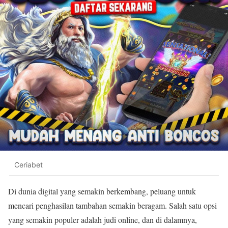
Ceriabet
Di dunia digital yang semakin berkembang, peluang untuk
mencari penghasilan tambahan semakin beragam. Salah satu opsi
yang semakin populer adalah judi online, dan di dalamnya,