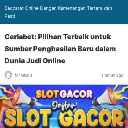
Baccarat Online Dengan Kemenangan Tertera dan
Pasti
Ceriabet: Pilihan Terbaik untuk
Sumber Penghasilan Baru dalam
Dunia Judi Online
M4inG0ls
1 tahun ago