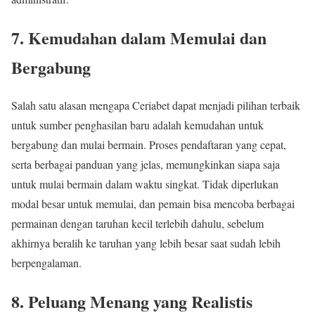
7.
Kemudahan dalam Memulai dan
Bergabung
Salah satu alasan mengapa Ceriabet dapat menjadi pilihan terbaik
untuk sumber penghasilan baru adalah kemudahan untuk
bergabung dan mulai bermain. Proses pendaftaran yang cepat,
serta berbagai panduan yang jelas, memungkinkan siapa saja
untuk mulai bermain dalam waktu singkat. Tidak diperlukan
modal besar untuk memulai, dan pemain bisa mencoba berbagai
permainan dengan taruhan kecil terlebih dahulu, sebelum
akhirnya beralih ke taruhan yang lebih besar saat sudah lebih
berpengalaman.
8.
Peluang Menang yang Realistis