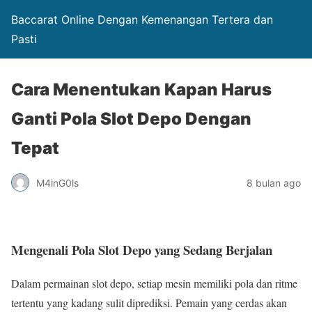
Baccarat Online Dengan Kemenangan Tertera dan
Pasti
Cara Menentukan Kapan Harus
Ganti Pola Slot Depo Dengan
Tepat
M4inG0ls
8 bulan ago
Mengenali Pola Slot Depo yang Sedang Berjalan
Dalam permainan slot depo, setiap mesin memiliki pola dan ritme
tertentu yang kadang sulit diprediksi. Pemain yang cerdas akan