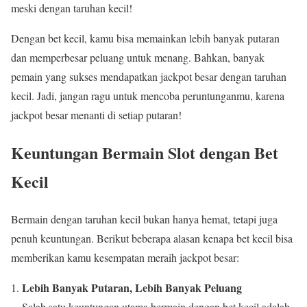
meski dengan taruhan kecil!
Dengan bet kecil, kamu bisa memainkan lebih banyak putaran
dan memperbesar peluang untuk menang. Bahkan, banyak
pemain yang sukses mendapatkan jackpot besar dengan taruhan
kecil. Jadi, jangan ragu untuk mencoba peruntunganmu, karena
jackpot besar menanti di setiap putaran!
Keuntungan Bermain Slot dengan Bet
Kecil
Bermain dengan taruhan kecil bukan hanya hemat, tetapi juga
penuh keuntungan. Berikut beberapa alasan kenapa bet kecil bisa
memberikan kamu kesempatan meraih jackpot besar:
Lebih Banyak Putaran, Lebih Banyak Peluang
Salah satu keuntungan utama bermain dengan bet kecil adalah