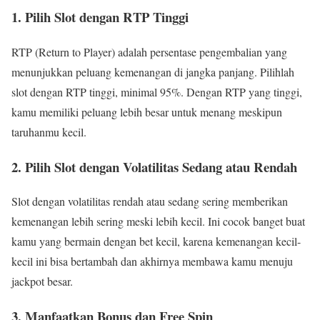
1. Pilih Slot dengan RTP Tinggi
RTP (Return to Player) adalah persentase pengembalian yang
menunjukkan peluang kemenangan di jangka panjang. Pilihlah
slot dengan RTP tinggi, minimal 95%. Dengan RTP yang tinggi,
kamu memiliki peluang lebih besar untuk menang meskipun
taruhanmu kecil.
2. Pilih Slot dengan Volatilitas Sedang atau Rendah
Slot dengan volatilitas rendah atau sedang sering memberikan
kemenangan lebih sering meski lebih kecil. Ini cocok banget buat
kamu yang bermain dengan bet kecil, karena kemenangan kecil-
kecil ini bisa bertambah dan akhirnya membawa kamu menuju
jackpot besar.
3. Manfaatkan Bonus dan Free Spin